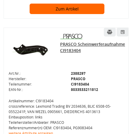
Zum Artikel
PRASCO Scheinwerferaufnahme
CI9183404
Art.Nr.:
2388297
Hersteller:
PRASCO
Teilenummer:
CI9183404
EAN-Nr.:
8033533211812
Artikelnummer: CI9183404
crossreference: Lexmond Trading BV 2034636, BLIC 6508-05-
0552241P, VAN WEZEL 0905661, DIEDERICHS 4013613
Einbauposition: links
Teilehersteller/Anbieter: PRASCO
Referenznummer(n) OEM: CI9183404, PG9083404
weitere Attribute anzeigen