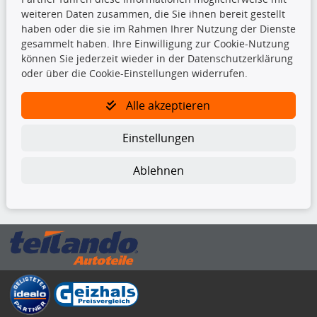
Bremsscheiben
weiteren Daten zusammen, die Sie ihnen bereit gestellt
Kupplungssatz
haben oder die sie im Rahmen Ihrer Nutzung der Dienste
Querlenker
gesammelt haben. Ihre Einwilligung zur Cookie-Nutzung
Radlager
können Sie jederzeit wieder in der Datenschutzerklärung
Stoßdämpfer
oder über die Cookie-Einstellungen widerrufen.
TecDoc Inside
Alle akzeptieren
Einstellungen
Ablehnen
Die hier angezeigten Daten insbesondere die gesamte Datenbank dürfen
nicht kopiert werden.
Es ist zu unterlassen, die Daten oder die gesamte Datenbank ohne
vorherige Zustimmung von TecDoc zu vervielfältigen, zu verbreiten
und/oder diese Handlungen durch Dritte ausführen zu lassen. Ein
Zuwiderhandeln stellt eine Urheberrechtsverletzung dar und wird verfolgt.
Bitte prüfen Sie, ob das über unseren Onlineshop identifizierte Ersatzteil
auch tatsächlich dem gesuchten Ersatzteil entspricht.