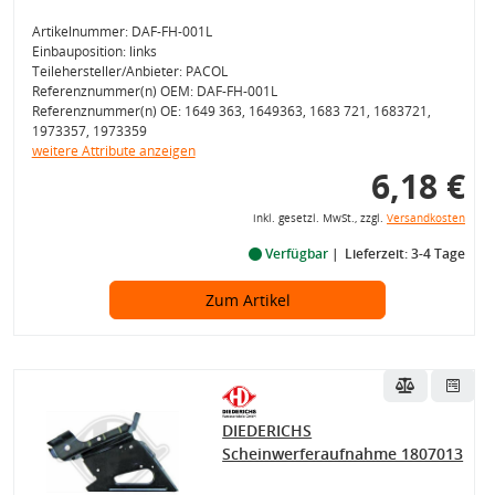
Artikelnummer: DAF-FH-001L
Einbauposition: links
Teilehersteller/Anbieter: PACOL
Referenznummer(n) OEM: DAF-FH-001L
Referenznummer(n) OE: 1649 363, 1649363, 1683 721, 1683721,
1973357, 1973359
weitere Attribute anzeigen
6,18 €
inkl. gesetzl. MwSt., zzgl.
Versandkosten
Verfügbar
Lieferzeit: 3-4 Tage
Zum Artikel
DIEDERICHS
Scheinwerferaufnahme 1807013