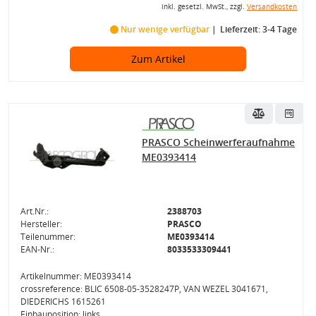
inkl. gesetzl. MwSt., zzgl.
Versandkosten
Nur wenige verfügbar
Lieferzeit: 3-4 Tage
Zum Artikel
PRASCO Scheinwerferaufnahme
ME0393414
Art.Nr.:
2388703
Hersteller:
PRASCO
Teilenummer:
ME0393414
EAN-Nr.:
8033533309441
Artikelnummer: ME0393414
crossreference: BLIC 6508-05-3528247P, VAN WEZEL 3041671,
DIEDERICHS 1615261
Einbauposition: links