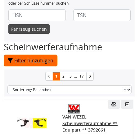
oder per Schlüsselnummer suchen
Fahrzeug suchen
Scheinwerferaufnahme
Filter hinzufügen
1
2
3
...
17
VAN WEZEL
Scheinwerferaufnahme **
Equipart ** 3792661