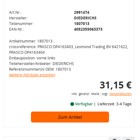
Art.Nr.:
2991474
Hersteller:
DIEDERICHS
Teilenummer:
1807013
EAN-Nr.:
4052355063373
Artikelnummer: 1807013
crossreference: PRASCO OP4163403, Lexmond Trading BV 6421622,
PRASCO OP4163404
Einbauposition: vorne links
Teilehersteller/Anbieter: DIEDERICHS
Referenznummer(n) OEM: 1807013
weitere Attribute anzeigen
31,15 €
inkl. gesetzl. MwSt., zzgl.
Versandkosten
Verfügbar
Lieferzeit: 3-4 Tage
Zum Artikel