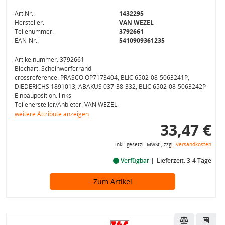
Art.Nr.:
1432295
Hersteller:
VAN WEZEL
Teilenummer:
3792661
EAN-Nr.:
5410909361235
Artikelnummer: 3792661
Blechart: Scheinwerferrand
crossreference: PRASCO OP7173404, BLIC 6502-08-5063241P,
DIEDERICHS 1891013, ABAKUS 037-38-332, BLIC 6502-08-5063242P
Einbauposition: links
Teilehersteller/Anbieter: VAN WEZEL
weitere Attribute anzeigen
33,47 €
inkl. gesetzl. MwSt., zzgl.
Versandkosten
Verfügbar
Lieferzeit: 3-4 Tage
Zum Artikel