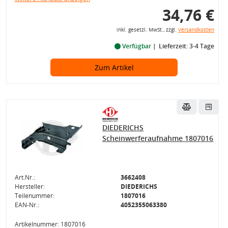
34,76 €
inkl. gesetzl. MwSt., zzgl.
Versandkosten
Verfügbar
Lieferzeit: 3-4 Tage
Zum Artikel
DIEDERICHS
Scheinwerferaufnahme 1807016
Art.Nr.:
3662408
Hersteller:
DIEDERICHS
Teilenummer:
1807016
EAN-Nr.:
4052355063380
Artikelnummer: 1807016