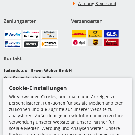
Zahlung & Versand
Zahlungsarten
Versandarten
Kontakt
teilando.de - Erwin Weber GmbH
Von-Reuental-Straße 8a
85376 Hetzenhausen
Cookie-Einstellungen
+49 (0) 8165 / 5093200
Wir verwenden Cookies, um Inhalte und Anzeigen zu
shop@teilando.de
personalisieren, Funktionen für soziale Medien anbieten
zu können und die Zugriffe auf unserer Website zu
Top Produkte
analysieren. Außerdem geben wir Informationen zu Ihrer
Verwendung unserer Website an unsere Partner für
Beleuchtung
soziale Medien, Werbung und Analysen weiter. Unsere
Bremsbeläge
Partner führen diese Informationen möglicherweise mit