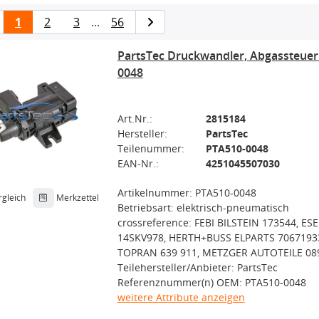
1
2
3
...
56
PartsTec Druckwandler, Abgassteue
0048
Art.Nr.:
2815184
Hersteller:
PartsTec
Teilenummer:
PTA510-0048
EAN-Nr.:
4251045507030
Artikelnummer: PTA510-0048
rgleich
Merkzettel
Betriebsart: elektrisch-pneumatisch
crossreference: FEBI BILSTEIN 173544, ES
14SKV978, HERTH+BUSS ELPARTS 7067193
TOPRAN 639 911, METZGER AUTOTEILE 08
Teilehersteller/Anbieter: PartsTec
Referenznummer(n) OEM: PTA510-0048
weitere Attribute anzeigen