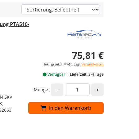
rung PTA510-
75,81 €
inkl. gesetzl. MwSt., zzgl.
Versandkosten
Verfügbar
Lieferzeit: 3-4 Tage
−
+
Menge:
EN SKV
3,
In den Warenkorb
92663