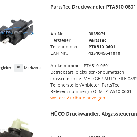
PartsTec Druckwandler PTA510-0601
Art.Nr.:
3035971
Hersteller:
PartsTec
Teilenummer:
PTA510-0601
EAN-Nr.:
4251045541010
Artikelnummer: PTA510-0601
rgleich
Merkzettel
Betriebsart: elektrisch-pneumatisch
crossreference: METZGER AUTOTEILE 089
Teilehersteller/Anbieter: PartsTec
Referenznummer(n) OEM: PTA510-0601
weitere Attribute anzeigen
HÜCO Druckwandler, Abgassteuerun