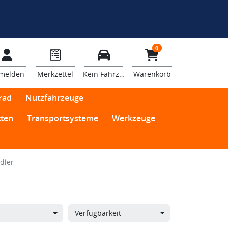
0
melden
Merkzettel
Kein Fahrzeug
Warenkorb
rad
Nutzfahrzeuge
ten
Transportsysteme
Werkzeuge
dler
Verfügbarkeit