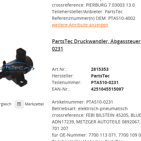
crossreference: PIERBURG 7.03003.13.0
Teilehersteller/Anbieter: PartsTec
Referenznummer(n) OEM: PTA510-4002
weitere Attribute anzeigen
PartsTec Druckwandler, Abgassteue
0231
Art.Nr.:
2815353
Hersteller:
PartsTec
Teilenummer:
PTA510-0231
EAN-Nr.:
4251045515097
Artikelnummer: PTA510-0231
rgleich
Merkzettel
Betriebsart: elektrisch-pneumatisch
crossreference: FEBI BILSTEIN 45205, BLU
ADN17239, METZGER AUTOTEILE 0892067
701 207
für OE-Nummer: 7700 113 071, 7700 109 