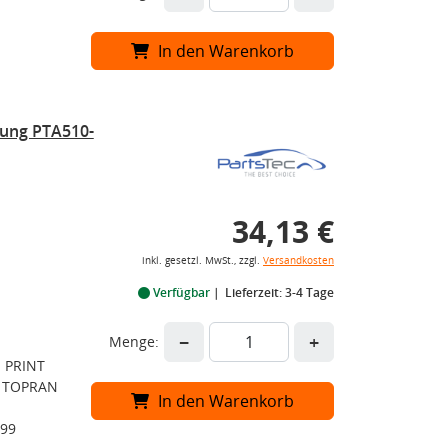
In den Warenkorb
rung PTA510-
34,13 €
inkl. gesetzl. MwSt., zzgl.
Versandkosten
Verfügbar
Lieferzeit: 3-4 Tage
−
+
Menge:
E PRINT
, TOPRAN
In den Warenkorb
099