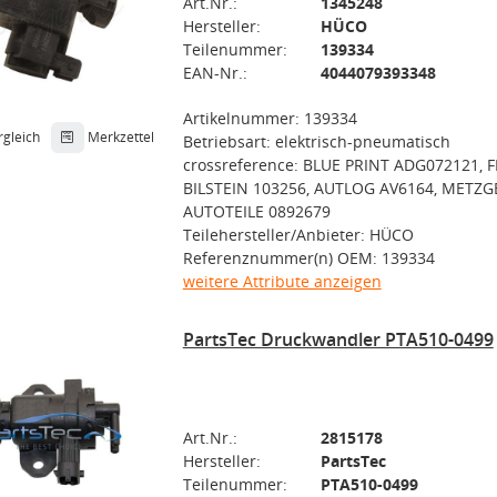
Art.Nr.:
1345248
Hersteller:
HÜCO
Teilenummer:
139334
EAN-Nr.:
4044079393348
Artikelnummer: 139334
rgleich
Merkzettel
Betriebsart: elektrisch-pneumatisch
crossreference: BLUE PRINT ADG072121, F
BILSTEIN 103256, AUTLOG AV6164, METZG
AUTOTEILE 0892679
Teilehersteller/Anbieter: HÜCO
Referenznummer(n) OEM: 139334
weitere Attribute anzeigen
PartsTec Druckwandler PTA510-0499
Art.Nr.:
2815178
Hersteller:
PartsTec
Teilenummer:
PTA510-0499