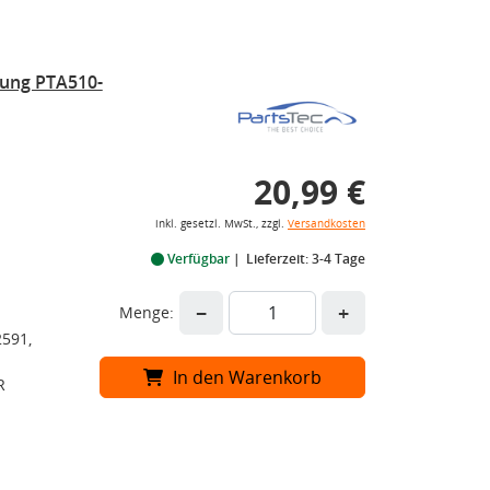
rung PTA510-
20,99 €
inkl. gesetzl. MwSt., zzgl.
Versandkosten
Verfügbar
Lieferzeit: 3-4 Tage
−
+
Menge:
591,
In den Warenkorb
R