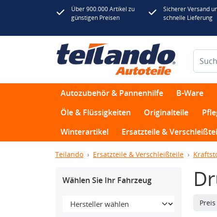
Über 900.000 Artikel zu
Sicherer Versand u
günstigen Preisen
schnelle Lieferung
Autozubehör & Pannenhilfe
B-Ware
Öle & Flüssigkeiten
Originalteile
Pfl
Winterartikel
Ersatzteile & Verschleißtei
Teilando
Ersatzteile & Verschleißteile
Kraftst
Dr
Wählen Sie Ihr Fahrzeug
Prei