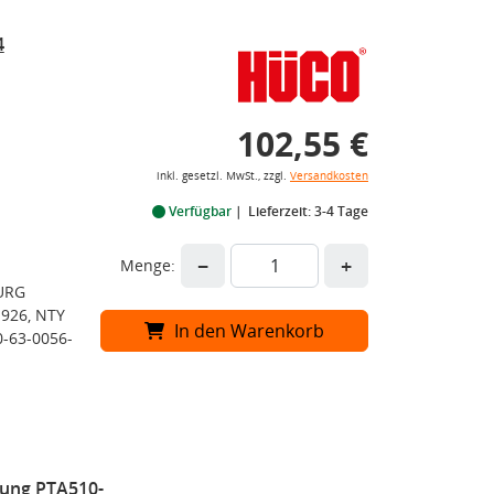
4
102,55 €
inkl. gesetzl. MwSt., zzgl.
Versandkosten
Verfügbar
Lieferzeit: 3-4 Tage
−
+
Menge:
BURG
926, NTY
In den Warenkorb
-63-0056-
rung PTA510-