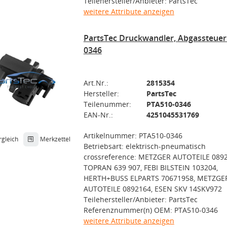
Teilehersteller/Anbieter: PartsTec
weitere Attribute anzeigen
PartsTec Druckwandler, Abgassteue
0346
Art.Nr.:
2815354
Hersteller:
PartsTec
Teilenummer:
PTA510-0346
EAN-Nr.:
4251045531769
Artikelnummer: PTA510-0346
rgleich
Merkzettel
Betriebsart: elektrisch-pneumatisch
crossreference: METZGER AUTOTEILE 0892
TOPRAN 639 907, FEBI BILSTEIN 103204,
HERTH+BUSS ELPARTS 70671958, METZGE
AUTOTEILE 0892164, ESEN SKV 14SKV972
Teilehersteller/Anbieter: PartsTec
Referenznummer(n) OEM: PTA510-0346
weitere Attribute anzeigen