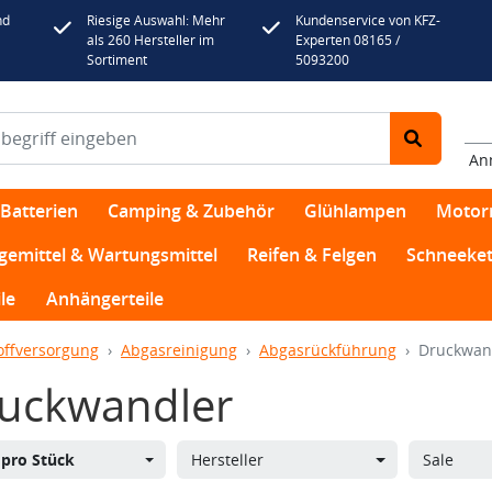
nd
Riesige Auswahl: Mehr
Kundenservice von KFZ-
als 260 Hersteller im
Experten 08165 /
Sortiment
5093200
An
Batterien
Camping & Zubehör
Glühlampen
Motor
egemittel & Wartungsmittel
Reifen & Felgen
Schneeket
le
Anhängerteile
offversorgung
Abgasreinigung
Abgasrückführung
Druckwan
uckwandler
s
pro Stück
Hersteller
Sale