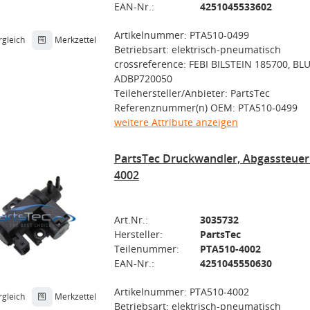
EAN-Nr.:
4251045533602
Artikelnummer: PTA510-0499
rgleich
Merkzettel
Betriebsart: elektrisch-pneumatisch
crossreference: FEBI BILSTEIN 185700, BL
ADBP720050
Teilehersteller/Anbieter: PartsTec
Referenznummer(n) OEM: PTA510-0499
weitere Attribute anzeigen
PartsTec Druckwandler, Abgassteue
4002
Art.Nr.:
3035732
Hersteller:
PartsTec
Teilenummer:
PTA510-4002
EAN-Nr.:
4251045550630
Artikelnummer: PTA510-4002
rgleich
Merkzettel
Betriebsart: elektrisch-pneumatisch