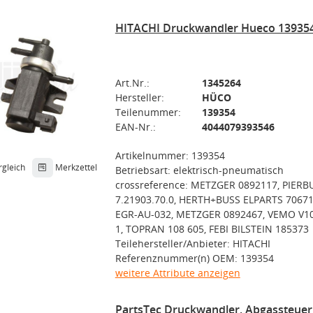
HITACHI Druckwandler Hueco 13935
Art.Nr.:
1345264
Hersteller:
HÜCO
Teilenummer:
139354
EAN-Nr.:
4044079393546
Artikelnummer: 139354
rgleich
Merkzettel
Betriebsart: elektrisch-pneumatisch
crossreference: METZGER 0892117, PIER
7.21903.70.0, HERTH+BUSS ELPARTS 70671
EGR-AU-032, METZGER 0892467, VEMO V10
1, TOPRAN 108 605, FEBI BILSTEIN 185373
Teilehersteller/Anbieter: HITACHI
Referenznummer(n) OEM: 139354
weitere Attribute anzeigen
PartsTec Druckwandler, Abgassteue