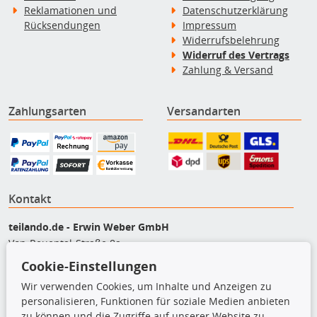
Reklamationen und
Datenschutzerklärung
Rücksendungen
Impressum
Widerrufsbelehrung
Widerruf des Vertrags
Zahlung & Versand
Zahlungsarten
Versandarten
Kontakt
teilando.de - Erwin Weber GmbH
Von-Reuental-Straße 8a
85376 Hetzenhausen
Cookie-Einstellungen
+49 (0) 8165 / 5093200
Wir verwenden Cookies, um Inhalte und Anzeigen zu
shop@teilando.de
personalisieren, Funktionen für soziale Medien anbieten
zu können und die Zugriffe auf unserer Website zu