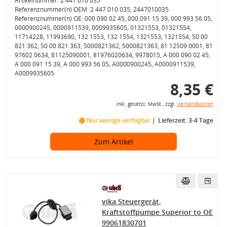
Artikelnummer: 2 447 010 035
Referenznummer(n) OEM: 2 447 010 035, 2447010035
Referenznummer(n) OE: 000 090 02 45, 000 091 15 39, 000 993 56 05,
0000900245, 0000911539, 0009935605, 01321553, 01321554,
11714228, 11993690, 132 1553, 132 1554, 1321553, 1321554, 50 00
821 362, 50 00 821 363, 5000821362, 5000821363, 81 12509 0001, 81
97602 0634, 81125090001, 81976020634, 9978015, A 000 090 02 45,
A 000 091 15 39, A 000 993 56 05, A0000900245, A0000911539,
A0009935605
8,35 €
inkl. gesetzl. MwSt., zzgl.
Versandkosten
Nur wenige verfügbar
Lieferzeit: 3-4 Tage
Zum Artikel
vika Steuergerät,
Kraftstoffpumpe Superior to OE
99061830701