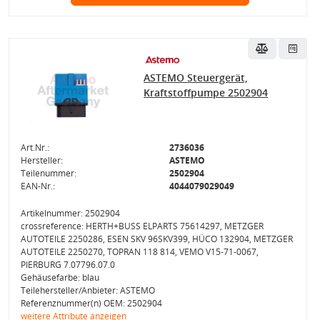
ASTEMO Steuergerät,
Kraftstoffpumpe 2502904
Art.Nr.:
2736036
Hersteller:
ASTEMO
Teilenummer:
2502904
EAN-Nr.:
4044079029049
Artikelnummer: 2502904
crossreference: HERTH+BUSS ELPARTS 75614297, METZGER
AUTOTEILE 2250286, ESEN SKV 96SKV399, HÜCO 132904, METZGER
AUTOTEILE 2250270, TOPRAN 118 814, VEMO V15-71-0067,
PIERBURG 7.07796.07.0
Gehäusefarbe: blau
Teilehersteller/Anbieter: ASTEMO
Referenznummer(n) OEM: 2502904
weitere Attribute anzeigen