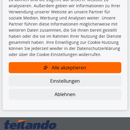
Top Produkte
analysieren. Außerdem geben wir Informationen zu Ihrer
Verwendung unserer Website an unsere Partner für
Beleuchtung
soziale Medien, Werbung und Analysen weiter. Unsere
Bremsbeläge
Partner führen diese Informationen möglicherweise mit
Bremsscheiben
weiteren Daten zusammen, die Sie ihnen bereit gestellt
Kupplungssatz
haben oder die sie im Rahmen Ihrer Nutzung der Dienste
Querlenker
gesammelt haben. Ihre Einwilligung zur Cookie-Nutzung
Radlager
können Sie jederzeit wieder in der Datenschutzerklärung
Stoßdämpfer
oder über die Cookie-Einstellungen widerrufen.
TecDoc Inside
Alle akzeptieren
Einstellungen
Ablehnen
Die hier angezeigten Daten insbesondere die gesamte Datenbank dürfen
nicht kopiert werden.
Es ist zu unterlassen, die Daten oder die gesamte Datenbank ohne
vorherige Zustimmung von TecDoc zu vervielfältigen, zu verbreiten
und/oder diese Handlungen durch Dritte ausführen zu lassen. Ein