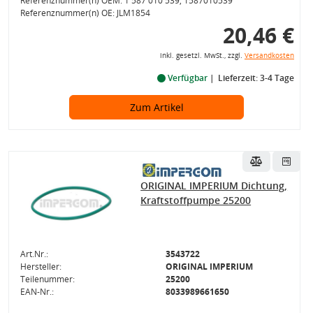
Referenznummer(n) OEM: 1 587 010 539, 1587010539
Referenznummer(n) OE: JLM1854
20,46 €
inkl. gesetzl. MwSt., zzgl.
Versandkosten
Verfügbar
Lieferzeit: 3-4 Tage
Zum Artikel
ORIGINAL IMPERIUM Dichtung,
Kraftstoffpumpe 25200
Art.Nr.:
3543722
Hersteller:
ORIGINAL IMPERIUM
Teilenummer:
25200
EAN-Nr.:
8033989661650