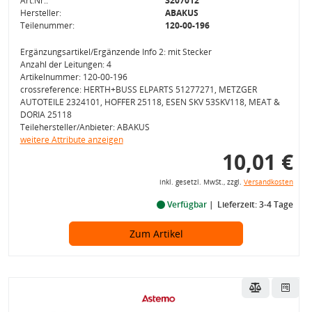
Art.Nr.:
3207012
Hersteller:
ABAKUS
Teilenummer:
120-00-196
Ergänzungsartikel/Ergänzende Info 2: mit Stecker
Anzahl der Leitungen: 4
Artikelnummer: 120-00-196
crossreference: HERTH+BUSS ELPARTS 51277271, METZGER
AUTOTEILE 2324101, HOFFER 25118, ESEN SKV 53SKV118, MEAT &
DORIA 25118
Teilehersteller/Anbieter: ABAKUS
weitere Attribute anzeigen
10,01 €
inkl. gesetzl. MwSt., zzgl.
Versandkosten
Verfügbar
Lieferzeit: 3-4 Tage
Zum Artikel