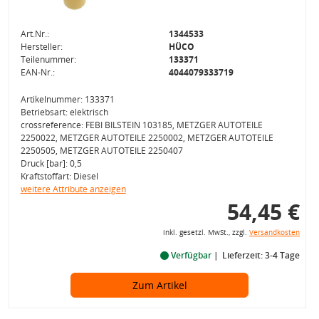
Art.Nr.:
1344533
Hersteller:
HÜCO
Teilenummer:
133371
EAN-Nr.:
4044079333719
Artikelnummer: 133371
Betriebsart: elektrisch
crossreference: FEBI BILSTEIN 103185, METZGER AUTOTEILE
2250022, METZGER AUTOTEILE 2250002, METZGER AUTOTEILE
2250505, METZGER AUTOTEILE 2250407
Druck [bar]: 0,5
Kraftstoffart: Diesel
weitere Attribute anzeigen
54,45 €
inkl. gesetzl. MwSt., zzgl.
Versandkosten
Verfügbar
Lieferzeit: 3-4 Tage
Zum Artikel