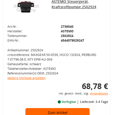
ASTEMO Steuergerät,
Kraftstoffpumpe 2502924
Art.Nr.:
2736040
Hersteller:
ASTEMO
Teilenummer:
2502924
EAN-Nr.:
4044079029247
Artikelnummer: 2502924
crossreference: MAXGEAR 50-0539, HÜCO 132924, PIERBURG
7.07796.08.0, NTY EPW-AU-004
Gehäusefarbe: schwarz
Teilehersteller/Anbieter: ASTEMO
Referenznummer(n) OEM: 2502924
weitere Attribute anzeigen
68,78 €
inkl. gesetzl. MwSt., zzgl.
Versandkosten
Verfügbar
Lieferzeit: 3-4 Tage
Zum Artikel