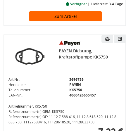
Verfügbar
Lieferzeit: 3-4 Tage
Zum Artikel
PAYEN Dichtung,
Kraftstoffpumpe KK5750
Art.Nr.:
3696735
Hersteller:
PAYEN
Teilenummer:
KK5750
EAN-Nr.:
4060426655457
Artikelnummer: KK5750
Referenznummer(n) OEM: KK5750
Referenznummer(n) OE: 11 12 7 588 416, 11 12 8 618 520, 11 12 8
633 750, 11127588416, 11128618520, 11128633750