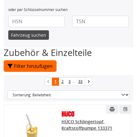
oder per Schlüsselnummer suchen
Fahrzeug suchen
Zubehör & Einzelteile
Filter hinzufügen
1
2
3
...
33
HÜCO Schlingertopf,
Kraftstoffpumpe 133371