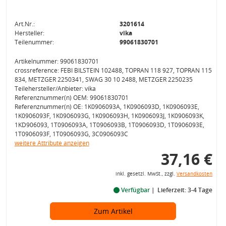
Art.Nr.:
3201614
Hersteller:
vika
Teilenummer:
99061830701
Artikelnummer: 99061830701
crossreference: FEBI BILSTEIN 102488, TOPRAN 118 927, TOPRAN 115
834, METZGER 2250341, SWAG 30 10 2488, METZGER 2250235
Teilehersteller/Anbieter: vika
Referenznummer(n) OEM: 99061830701
Referenznummer(n) OE: 1K0906093A, 1K0906093D, 1K0906093E,
1K0906093F, 1K0906093G, 1K0906093H, 1K0906093J, 1K0906093K,
1KD906093, 1T0906093A, 1T0906093B, 1T0906093D, 1T0906093E,
1T0906093F, 1T0906093G, 3C0906093C
weitere Attribute anzeigen
37,16 €
inkl. gesetzl. MwSt., zzgl.
Versandkosten
Verfügbar
Lieferzeit: 3-4 Tage
Zum Artikel