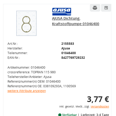
AJUSA Dichtung,
Kraftstoffpumpe 01046400
Art.Nr.:
2155583
Hersteller:
Ajusa
Teilenummer:
01046400
EAN-Nr.:
8427769729232
Artikelnummer: 01046400
crossreference: TOPRAN 115 980
Teilehersteller/Anbieter: Ajusa
Referenznummer(n) OEM: 01046400
Referenznummer(n) OE: 038109293A, 1100569
weitere Attribute anzeigen
3,77 €
inkl. gesetzl. MwSt., zzgl.
Versandkosten
Verfügbar
Lieferzeit: 3-4 Tage