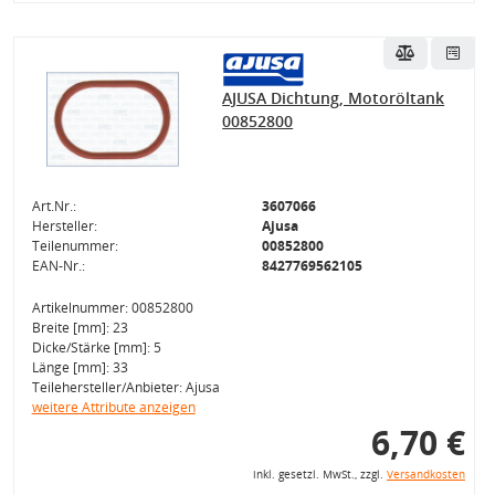
AJUSA Dichtung, Motoröltank
00852800
Art.Nr.:
3607066
Hersteller:
Ajusa
Teilenummer:
00852800
EAN-Nr.:
8427769562105
Artikelnummer: 00852800
Breite [mm]: 23
Dicke/Stärke [mm]: 5
Länge [mm]: 33
Teilehersteller/Anbieter: Ajusa
weitere Attribute anzeigen
6,70 €
inkl. gesetzl. MwSt., zzgl.
Versandkosten