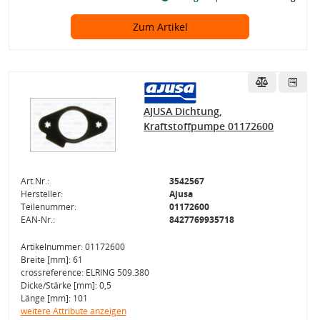
Zum Artikel
AJUSA Dichtung,
Kraftstoffpumpe 01172600
Art.Nr.:
3542567
Hersteller:
Ajusa
Teilenummer:
01172600
EAN-Nr.:
8427769935718
Artikelnummer: 01172600
Breite [mm]: 61
crossreference: ELRING 509.380
Dicke/Stärke [mm]: 0,5
Länge [mm]: 101
weitere Attribute anzeigen