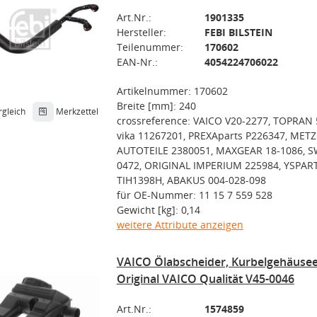
Art.Nr.:
1901335
Hersteller:
FEBI BILSTEIN
Teilenummer:
170602
EAN-Nr.:
4054224706022
Artikelnummer: 170602
Breite [mm]: 240
rgleich
Merkzettel
crossreference: VAICO V20-2277, TOPRAN 
vika 11267201, PREXAparts P226347, MET
AUTOTEILE 2380051, MAXGEAR 18-1086, S
0472, ORIGINAL IMPERIUM 225984, YSPART
TIH1398H, ABAKUS 004-028-098
für OE-Nummer: 11 15 7 559 528
Gewicht [kg]: 0,14
weitere Attribute anzeigen
VAICO Ölabscheider, Kurbelgehäusee
Original VAICO Qualität V45-0046
Art.Nr.:
1574859