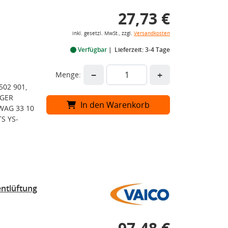
27,73 €
inkl. gesetzl. MwSt., zzgl.
Versandkosten
Verfügbar
Lieferzeit: 3-4 Tage
−
+
Menge:
502 901,
ZGER
In den Warenkorb
WAG 33 10
S YS-
ntlüftung