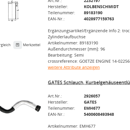
Art.Nr.:
2232197
Hersteller:
KOLBENSCHMIDT
Teilenummer:
89183190
EAN-Nr.:
4028977159763
Ergänzungsartikel/Ergänzende Info 2: tro
Zylinderlaufbuchse
Artikelnummer: 89183190
rgleich
Merkzettel
Außendurchmesser [mm]: 96
Bearbeitung: Semi
crossreference: GOETZE ENGINE 14-02256
weitere Attribute anzeigen
GATES Schlauch, Kurbelgehäuseentl
Art.Nr.:
2926057
Hersteller:
GATES
Teilenummer:
EMH677
EAN-Nr.:
5400608493948
Artikelnummer: EMH677