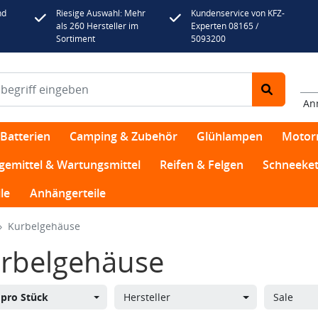
nd
Riesige Auswahl: Mehr
Kundenservice von KFZ-
als 260 Hersteller im
Experten 08165 /
Sortiment
5093200
An
Batterien
Camping & Zubehör
Glühlampen
Motor
egemittel & Wartungsmittel
Reifen & Felgen
Schneeket
le
Anhängerteile
Kurbelgehäuse
rbelgehäuse
s
pro Stück
Hersteller
Sale