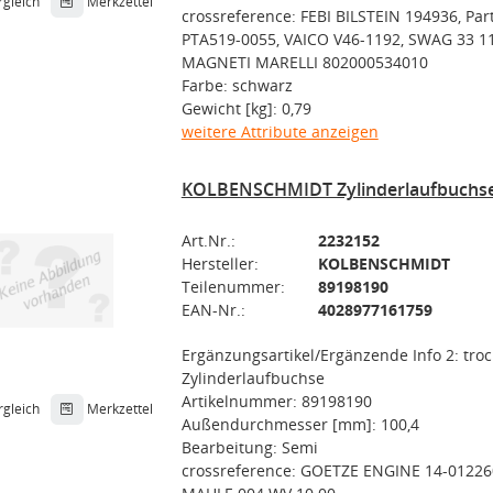
rgleich
Merkzettel
crossreference: FEBI BILSTEIN 194936, Par
PTA519-0055, VAICO V46-1192, SWAG 33 11
MAGNETI MARELLI 802000534010
Farbe: schwarz
Gewicht [kg]: 0,79
weitere Attribute anzeigen
KOLBENSCHMIDT Zylinderlaufbuchs
Art.Nr.:
2232152
Hersteller:
KOLBENSCHMIDT
Teilenummer:
89198190
EAN-Nr.:
4028977161759
Ergänzungsartikel/Ergänzende Info 2: tro
Zylinderlaufbuchse
Artikelnummer: 89198190
rgleich
Merkzettel
Außendurchmesser [mm]: 100,4
Bearbeitung: Semi
crossreference: GOETZE ENGINE 14-01226