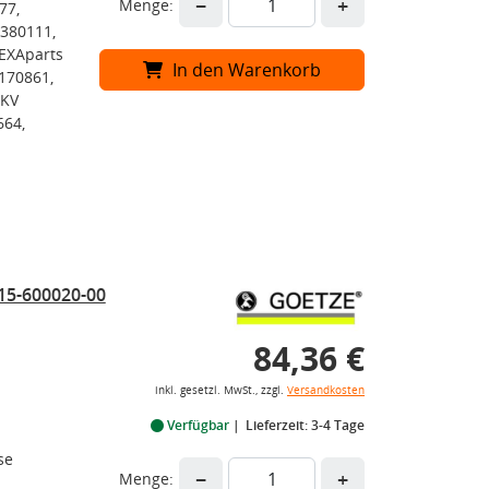
−
+
Menge:
77,
380111,
EXAparts
In den Warenkorb
170861,
SKV
664,
15-600020-00
84,36 €
inkl. gesetzl. MwSt., zzgl.
Versandkosten
Verfügbar
Lieferzeit: 3-4 Tage
se
−
+
Menge: