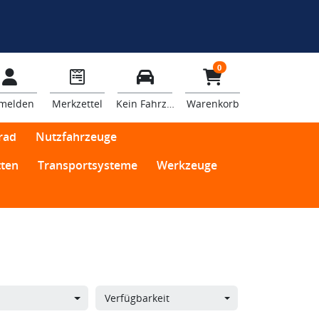
0
melden
Merkzettel
Kein Fahrzeug
Warenkorb
rad
Nutzfahrzeuge
ten
Transportsysteme
Werkzeuge
Verfügbarkeit