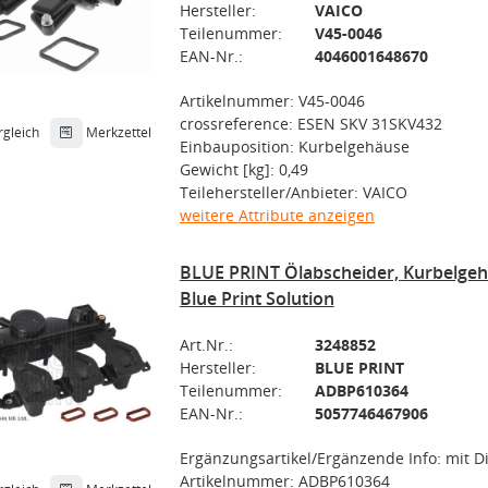
Hersteller:
VAICO
Teilenummer:
V45-0046
EAN-Nr.:
4046001648670
Artikelnummer: V45-0046
crossreference: ESEN SKV 31SKV432
rgleich
Merkzettel
Einbauposition: Kurbelgehäuse
Gewicht [kg]: 0,49
Teilehersteller/Anbieter: VAICO
weitere Attribute anzeigen
BLUE PRINT Ölabscheider, Kurbelgeh
Blue Print Solution
Art.Nr.:
3248852
Hersteller:
BLUE PRINT
Teilenummer:
ADBP610364
EAN-Nr.:
5057746467906
Ergänzungsartikel/Ergänzende Info: mit 
Artikelnummer: ADBP610364