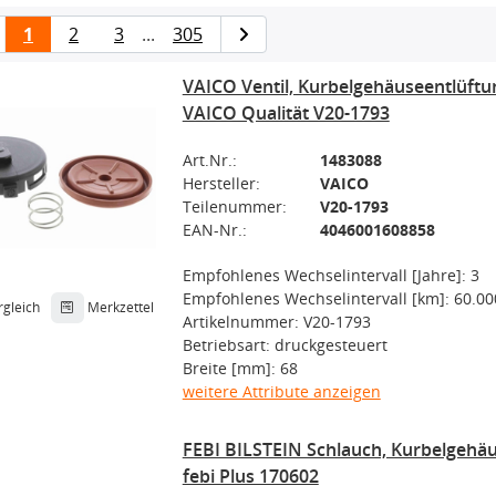
1
2
3
...
305
VAICO Ventil, Kurbelgehäuseentlüftu
VAICO Qualität V20-1793
Art.Nr.:
1483088
Hersteller:
VAICO
Teilenummer:
V20-1793
EAN-Nr.:
4046001608858
Empfohlenes Wechselintervall [Jahre]: 3
Empfohlenes Wechselintervall [km]: 60.00
rgleich
Merkzettel
Artikelnummer: V20-1793
Betriebsart: druckgesteuert
Breite [mm]: 68
weitere Attribute anzeigen
FEBI BILSTEIN Schlauch, Kurbelgehä
febi Plus 170602