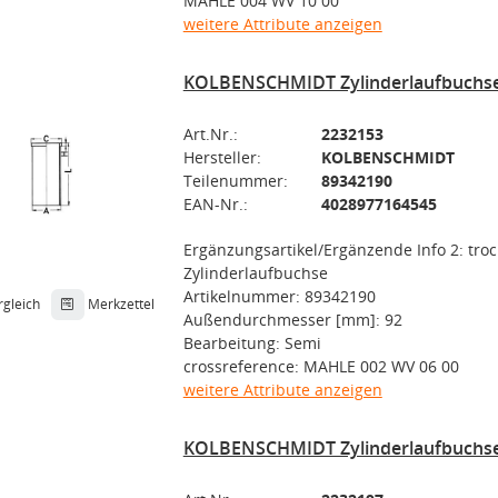
MAHLE 004 WV 10 00
weitere Attribute anzeigen
KOLBENSCHMIDT Zylinderlaufbuchs
Art.Nr.:
2232153
Hersteller:
KOLBENSCHMIDT
Teilenummer:
89342190
EAN-Nr.:
4028977164545
Ergänzungsartikel/Ergänzende Info 2: tro
Zylinderlaufbuchse
Artikelnummer: 89342190
rgleich
Merkzettel
Außendurchmesser [mm]: 92
Bearbeitung: Semi
crossreference: MAHLE 002 WV 06 00
weitere Attribute anzeigen
KOLBENSCHMIDT Zylinderlaufbuchs