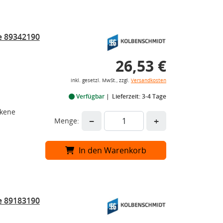
e 89342190
26,53 €
inkl. gesetzl. MwSt., zzgl.
Versandkosten
Verfügbar
Lieferzeit: 3-4 Tage
ckene
−
+
Menge:
In den Warenkorb
e 89183190