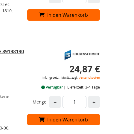
tsTec
 1810,
In den Warenkorb
e 89198190
24,87 €
inkl. gesetzl. MwSt., zzgl.
Versandkosten
Verfügbar
Lieferzeit: 3-4 Tage
ckene
−
+
Menge:
In den Warenkorb
0-00,