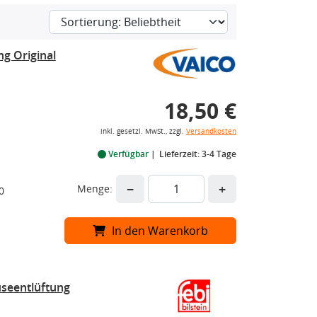
ng Original
18,50 €
inkl. gesetzl. MwSt., zzgl.
Versandkosten
Verfügbar
Lieferzeit: 3-4 Tage
−
+
Menge:
0
In den Warenkorb
useentlüftung