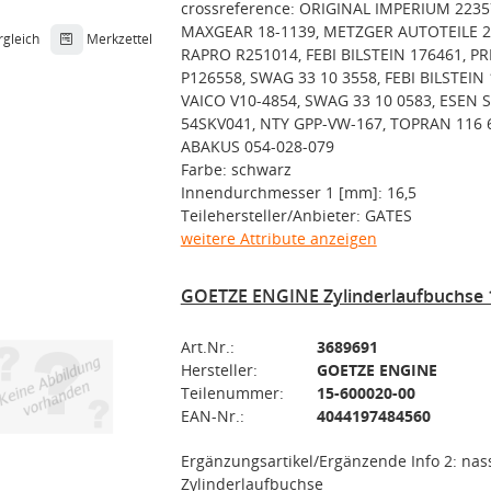
crossreference: ORIGINAL IMPERIUM 2235
MAXGEAR 18-1139, METZGER AUTOTEILE 2
rgleich
Merkzettel
RAPRO R251014, FEBI BILSTEIN 176461, PR
P126558, SWAG 33 10 3558, FEBI BILSTEIN 
VAICO V10-4854, SWAG 33 10 0583, ESEN 
54SKV041, NTY GPP-VW-167, TOPRAN 116 
ABAKUS 054-028-079
Farbe: schwarz
Innendurchmesser 1 [mm]: 16,5
Teilehersteller/Anbieter: GATES
weitere Attribute anzeigen
GOETZE ENGINE Zylinderlaufbuchse 
Art.Nr.:
3689691
Hersteller:
GOETZE ENGINE
Teilenummer:
15-600020-00
EAN-Nr.:
4044197484560
Ergänzungsartikel/Ergänzende Info 2: nas
Zylinderlaufbuchse