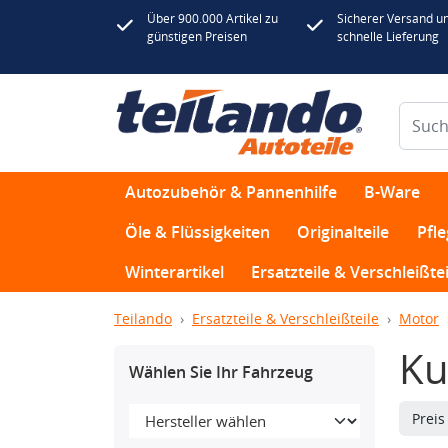
Über 900.000 Artikel zu
Sicherer Versand u
günstigen Preisen
schnelle Lieferung
Autozubehör & Pannenhilfe
B-Ware
Öle & Flüssigkeiten
Originalteile
Pfl
Winterartikel
Ersatzteile & Verschleißtei
Teilando
Ersatzteile & Verschleißteile
Motor
Ku
Wählen Sie Ihr Fahrzeug
Prei