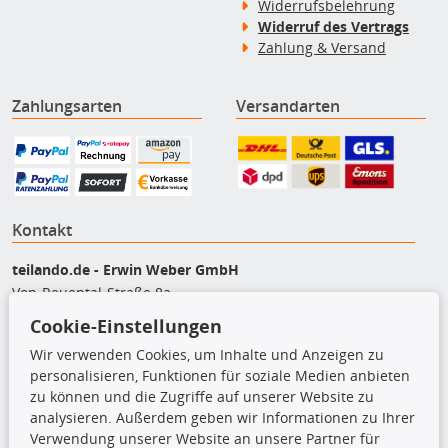
Widerrufsbelehrung
Widerruf des Vertrags
Zahlung & Versand
Zahlungsarten
Versandarten
Kontakt
teilando.de - Erwin Weber GmbH
Von-Reuental-Straße 8a
85376 Hetzenhausen
Cookie-Einstellungen
+49 (0) 8165 / 5093200
Wir verwenden Cookies, um Inhalte und Anzeigen zu
shop@teilando.de
personalisieren, Funktionen für soziale Medien anbieten
zu können und die Zugriffe auf unserer Website zu
Top Produkte
analysieren. Außerdem geben wir Informationen zu Ihrer
Verwendung unserer Website an unsere Partner für
Beleuchtung