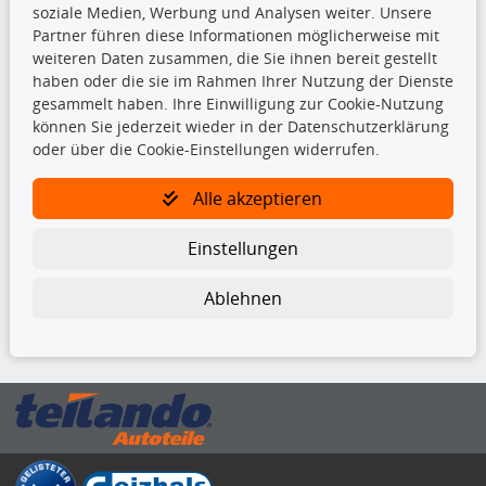
soziale Medien, Werbung und Analysen weiter. Unsere
Bremsbeläge
Partner führen diese Informationen möglicherweise mit
Bremsscheiben
weiteren Daten zusammen, die Sie ihnen bereit gestellt
Kupplungssatz
haben oder die sie im Rahmen Ihrer Nutzung der Dienste
Querlenker
gesammelt haben. Ihre Einwilligung zur Cookie-Nutzung
Radlager
können Sie jederzeit wieder in der Datenschutzerklärung
Stoßdämpfer
oder über die Cookie-Einstellungen widerrufen.
TecDoc Inside
Alle akzeptieren
Einstellungen
Ablehnen
Die hier angezeigten Daten insbesondere die gesamte Datenbank dürfen
nicht kopiert werden.
Es ist zu unterlassen, die Daten oder die gesamte Datenbank ohne
vorherige Zustimmung von TecDoc zu vervielfältigen, zu verbreiten
und/oder diese Handlungen durch Dritte ausführen zu lassen. Ein
Zuwiderhandeln stellt eine Urheberrechtsverletzung dar und wird verfolgt.
Bitte prüfen Sie, ob das über unseren Onlineshop identifizierte Ersatzteil