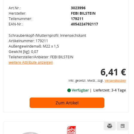
Art.Nr.:
3023996
Hersteller:
FEBI BILSTEIN
Teilenummer:
179211
EAN-Nr.:
4054224792117
Schraubenkopf-/Mutternprofil: Innensechskant
Artikelnummer: 179211
Außengewindemaß: M22 x 1,5
Gewicht [kg]: 0,07
Teilehersteller/Anbieter: FEBI BILSTEIN
weitere Attribute anzeigen
6,41 €
inkl. gesetzl. MwSt., zzgl.
Versandkosten
Verfügbar
Lieferzeit: 3-4 Tage
Zum Artikel