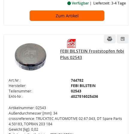
Verfügbar
Lieferzeit: 3-4 Tage
Zum Artikel
FEBI BILSTEIN Froststopfen febi
Plus 02543
Art.Nr.:
744782
Hersteller:
FEBI BILSTEIN
Teilenummer:
02543
EAN-Nr.:
4027816025436
Artikelnummer: 02543
Außendurchmesser [mm]: 34
crossreference: TRUCKTEC AUTOMOTIVE 02.67.043, DT Spare Parts
4.50183, TOPRAN 203 184
Gewicht [kg]: 0,02