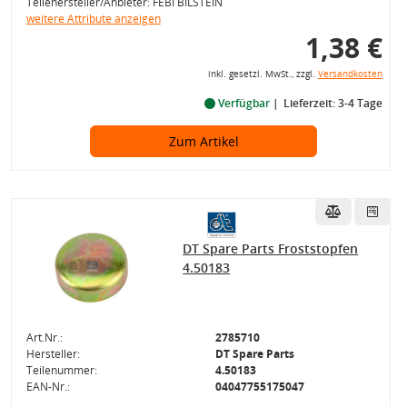
Teilehersteller/Anbieter: FEBI BILSTEIN
weitere Attribute anzeigen
1,38 €
inkl. gesetzl. MwSt., zzgl.
Versandkosten
Verfügbar
Lieferzeit: 3-4 Tage
Zum Artikel
DT Spare Parts Froststopfen
4.50183
Art.Nr.:
2785710
Hersteller:
DT Spare Parts
Teilenummer:
4.50183
EAN-Nr.:
04047755175047