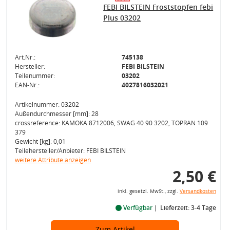
FEBI BILSTEIN Froststopfen febi
Plus 03202
Art.Nr.:
745138
Hersteller:
FEBI BILSTEIN
Teilenummer:
03202
EAN-Nr.:
4027816032021
Artikelnummer: 03202
Außendurchmesser [mm]: 28
crossreference: KAMOKA 8712006, SWAG 40 90 3202, TOPRAN 109
379
Gewicht [kg]: 0,01
Teilehersteller/Anbieter: FEBI BILSTEIN
weitere Attribute anzeigen
2,50 €
inkl. gesetzl. MwSt., zzgl.
Versandkosten
Verfügbar
Lieferzeit: 3-4 Tage
Zum Artikel