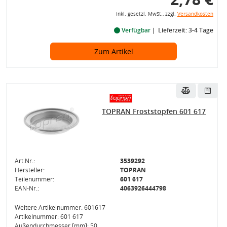
inkl. gesetzl. MwSt., zzgl.
Versandkosten
Verfügbar
Lieferzeit: 3-4 Tage
Zum Artikel
TOPRAN Froststopfen 601 617
Art.Nr.:
3539292
Hersteller:
TOPRAN
Teilenummer:
601 617
EAN-Nr.:
4063926444798
Weitere Artikelnummer: 601617
Artikelnummer: 601 617
Außendurchmesser [mm]: 50