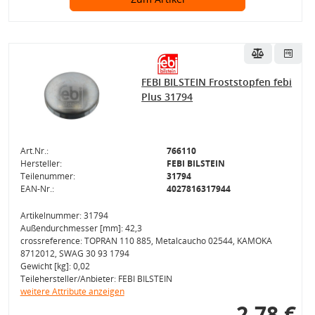
FEBI BILSTEIN Froststopfen febi
Plus 31794
Art.Nr.:
766110
Hersteller:
FEBI BILSTEIN
Teilenummer:
31794
EAN-Nr.:
4027816317944
Artikelnummer: 31794
Außendurchmesser [mm]: 42,3
crossreference: TOPRAN 110 885, Metalcaucho 02544, KAMOKA
8712012, SWAG 30 93 1794
Gewicht [kg]: 0,02
Teilehersteller/Anbieter: FEBI BILSTEIN
weitere Attribute anzeigen
2,78 €