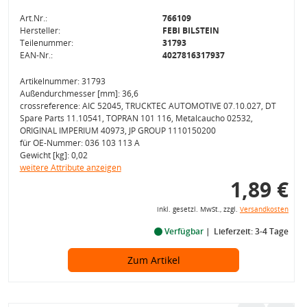
Art.Nr.:
766109
Hersteller:
FEBI BILSTEIN
Teilenummer:
31793
EAN-Nr.:
4027816317937
Artikelnummer: 31793
Außendurchmesser [mm]: 36,6
crossreference: AIC 52045, TRUCKTEC AUTOMOTIVE 07.10.027, DT
Spare Parts 11.10541, TOPRAN 101 116, Metalcaucho 02532,
ORIGINAL IMPERIUM 40973, JP GROUP 1110150200
für OE-Nummer: 036 103 113 A
Gewicht [kg]: 0,02
weitere Attribute anzeigen
1,89 €
inkl. gesetzl. MwSt., zzgl.
Versandkosten
Verfügbar
Lieferzeit: 3-4 Tage
Zum Artikel