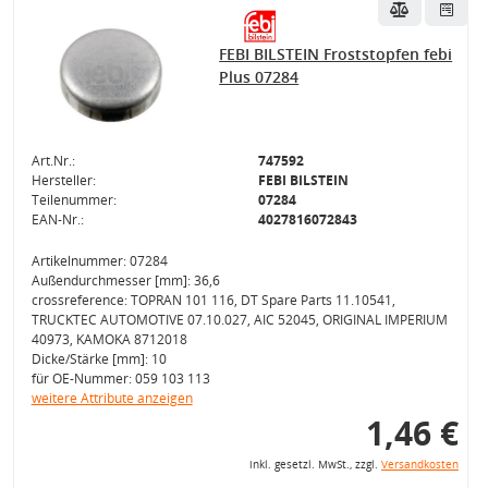
FEBI BILSTEIN Froststopfen febi
Plus 07284
Art.Nr.:
747592
Hersteller:
FEBI BILSTEIN
Teilenummer:
07284
EAN-Nr.:
4027816072843
Artikelnummer: 07284
Außendurchmesser [mm]: 36,6
crossreference: TOPRAN 101 116, DT Spare Parts 11.10541,
TRUCKTEC AUTOMOTIVE 07.10.027, AIC 52045, ORIGINAL IMPERIUM
40973, KAMOKA 8712018
Dicke/Stärke [mm]: 10
für OE-Nummer: 059 103 113
weitere Attribute anzeigen
1,46 €
inkl. gesetzl. MwSt., zzgl.
Versandkosten