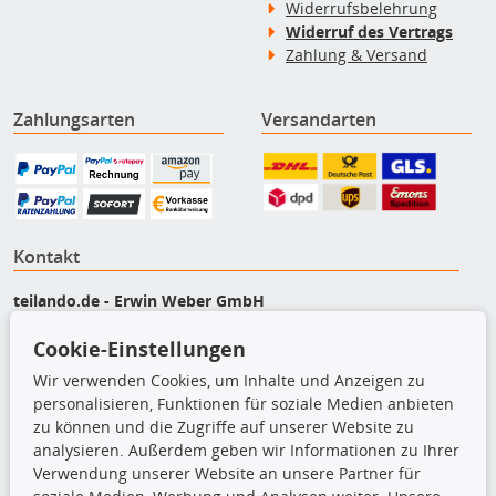
Widerrufsbelehrung
Widerruf des Vertrags
Zahlung & Versand
Zahlungsarten
Versandarten
Kontakt
teilando.de - Erwin Weber GmbH
Von-Reuental-Straße 8a
Cookie-Einstellungen
85376 Hetzenhausen
+49 (0) 8165 / 5093200
Wir verwenden Cookies, um Inhalte und Anzeigen zu
shop@teilando.de
personalisieren, Funktionen für soziale Medien anbieten
zu können und die Zugriffe auf unserer Website zu
Top Produkte
analysieren. Außerdem geben wir Informationen zu Ihrer
Verwendung unserer Website an unsere Partner für
Beleuchtung