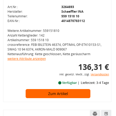
Art.Nr.:
3264693
Hersteller:
Schaeffler INA
Teilenummer:
559 1518 10
EAN-Nr.:
4014870783112
Weitere Artikelnummer: 559151810
Anzahl Kettenglieder: 142
Artikelnummer: 559 1518 10
crossreference: FEBI BILSTEIN 46374, OPTIMAL OP-ETK10153-S1,
SWAG 10 94 6374, AKRON-MALÒ 909067
Kettenausführung: Kette geschlossen, Kette geräuscharm
weitere Attribute anzeigen
136,31 €
inkl. gesetzl. MwSt., zzgl.
Versandkosten
Verfügbar
Lieferzeit: 3-4 Tage
Zum Artikel