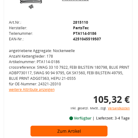
Art.Nr.:
2815110
Hersteller:
PartsTec
Teilenummer:
PTA114-0186
EAN-Nr.:
4251045519507
angetriebene Aggregate: Nockenwelle
Anzahl Kettenglieder: 178
Artikelnummer: PTA114-0186
crossreference: SWAG 33 10 7922, FEBI BILSTEIN 180798, BLUE PRINT
ADBP730117, SWAG 90 94 9795, GK SK1560, FEBI BILSTEIN 49795,
BLUE PRINT ADG07363, HEPU 21-0555
für OE-Nummer: 24321-2E010
weitere Attribute anzeigen
105,32 €
inkl. gesetzl. MwSt., zzgl.
Versandkosten
Verfügbar
Lieferzeit: 3-4 Tage
Zum Artikel