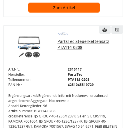
Zum Artikel
PartsTec Steuerkettensatz
PTA114-0208
Art.Nr.:
2815117
Hersteller:
PartsTec
Teilenummer:
PTA114-0208
EAN-Nr.:
4251045519729
Ergänzungsartikel/Ergänzende Info: mit Nockenwellenzahnrad
angetriebene Aggregate: Nockenwelle
Anzahl Kettenglieder: 96
Artikelnummer: PTA114-0208
crossreference: IJS GROUP 40-1236/1237K, Saleri SIL CK5119,
KAMOKA 7001604, IJS GROUP 40-1236/1237FK, IJS GROUP 40-
1236/1237FK/1, KAMOKA 7001567, SWAG 10 94 9571, FEBI BILSTEIN