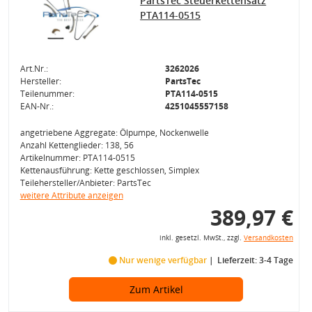
PartsTec Steuerkettensatz
PTA114-0515
Art.Nr.:
3262026
Hersteller:
PartsTec
Teilenummer:
PTA114-0515
EAN-Nr.:
4251045557158
angetriebene Aggregate: Ölpumpe, Nockenwelle
Anzahl Kettenglieder: 138, 56
Artikelnummer: PTA114-0515
Kettenausführung: Kette geschlossen, Simplex
Teilehersteller/Anbieter: PartsTec
weitere Attribute anzeigen
389,97 €
inkl. gesetzl. MwSt., zzgl.
Versandkosten
Nur wenige verfügbar
Lieferzeit: 3-4 Tage
Zum Artikel