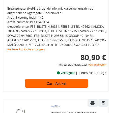
Ergänzungsartikel/Ergänzende Info: mit Kurbelwellenzahnrad
angetriebene Aggregate: Nockenwelle
Anzahl Kettenglieder: 142
Artikelnummer: PTA114-0134
crossreference: FEBI BILSTEIN 30334, FEBI BILSTEIN 47662, KAMOKA
7001695, SWAG 99 13 0334, FEBI BILSTEIN 109253, SWAG 99 11 0383,
SWAG 20 94 7662, FEBI BILSTEIN 29868, IJS GROUP 40-1047K,
ABAKUS 142-01-602, ABAKUS 142-01-553, KAMOKA 7001578, AKRON-
MALÒ 909033, METZGER AUTOTEILE 7490009, SWAG 33 10 3922
weitere Attribute anzeigen
80,90 €
inkl. gesetzl. MwSt., zzgl.
Versandkosten
Verfügbar
Lieferzeit: 3-4 Tage
Zum Artikel