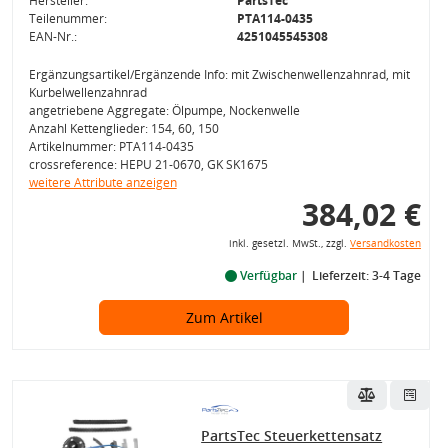
Hersteller:
PartsTec
Teilenummer:
PTA114-0435
EAN-Nr.:
4251045545308
Ergänzungsartikel/Ergänzende Info: mit Zwischenwellenzahnrad, mit
Kurbelwellenzahnrad
angetriebene Aggregate: Ölpumpe, Nockenwelle
Anzahl Kettenglieder: 154, 60, 150
Artikelnummer: PTA114-0435
crossreference: HEPU 21-0670, GK SK1675
weitere Attribute anzeigen
384,02 €
inkl. gesetzl. MwSt., zzgl.
Versandkosten
Verfügbar
Lieferzeit: 3-4 Tage
Zum Artikel
PartsTec Steuerkettensatz