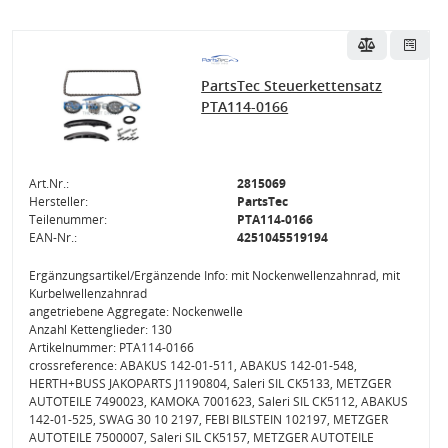
PartsTec Steuerkettensatz
PTA114-0166
Art.Nr.:
2815069
Hersteller:
PartsTec
Teilenummer:
PTA114-0166
EAN-Nr.:
4251045519194
Ergänzungsartikel/Ergänzende Info: mit Nockenwellenzahnrad, mit
Kurbelwellenzahnrad
angetriebene Aggregate: Nockenwelle
Anzahl Kettenglieder: 130
Artikelnummer: PTA114-0166
crossreference: ABAKUS 142-01-511, ABAKUS 142-01-548,
HERTH+BUSS JAKOPARTS J1190804, Saleri SIL CK5133, METZGER
AUTOTEILE 7490023, KAMOKA 7001623, Saleri SIL CK5112, ABAKUS
142-01-525, SWAG 30 10 2197, FEBI BILSTEIN 102197, METZGER
AUTOTEILE 7500007, Saleri SIL CK5157, METZGER AUTOTEILE