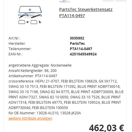
PartsTec Steuerkettensatz
PTA114-0497
Art.Nr.:
3035802
Hersteller:
PartsTec
Teilenummer:
PTA114-0497
EAN-Nr.:
4251045549924
angetriebene Aggregate: Nockenwelle
Anzahl Kettenglieder: 66, 200
Artikelnummer: PTA114-0497
crossreference: HEPU 21-0707, FEBI BILSTEIN 106629, GK SK1712,
SWAG 33 10 7513, FEBI BILSTEIN 171092, BLUE PRINT ADBP730018,
SWAG 33 10 7198, SWAG 82 94 9775, BLUE PRINT ADBP730009, BLUE
PRINT ADN17327, SWAG 82 10 0050, SWAG 33 10 7526, BLUE PRINT
ADN17318, FEBI BILSTEIN 49775, FEBI BILSTEIN 109524, BLUE PRINT
ADBP730040, FEBI BILSTEIN 100050
für OE-Nummer: 13028-AL510, 13028-JK20A
weitere Attribute anzeigen
462,03 €