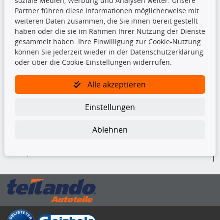
soziale Medien, Werbung und Analysen weiter. Unsere
Bremsbeläge
Partner führen diese Informationen möglicherweise mit
Bremsscheiben
weiteren Daten zusammen, die Sie ihnen bereit gestellt
Kupplungssatz
haben oder die sie im Rahmen Ihrer Nutzung der Dienste
Querlenker
gesammelt haben. Ihre Einwilligung zur Cookie-Nutzung
Radlager
können Sie jederzeit wieder in der Datenschutzerklärung
Stoßdämpfer
oder über die Cookie-Einstellungen widerrufen.
Alle akzeptieren
TecDoc Inside
Einstellungen
Ablehnen
Die hier angezeigten Daten insbesondere die gesamte Datenbank dürfen
nicht kopiert werden.
Es ist zu unterlassen, die Daten oder die gesamte Datenbank ohne
vorherige Zustimmung von TecDoc zu vervielfältigen, zu verbreiten
und/oder diese Handlungen durch Dritte ausführen zu lassen. Ein
Zuwiderhandeln stellt eine Urheberrechtsverletzung dar und wird verfolgt.
Bitte prüfen Sie, ob das über unseren Onlineshop identifizierte Ersatzteil