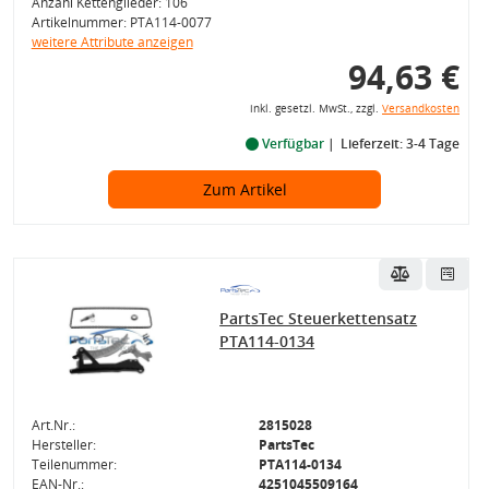
Anzahl Kettenglieder: 106
Artikelnummer: PTA114-0077
weitere Attribute anzeigen
94,63 €
inkl. gesetzl. MwSt., zzgl.
Versandkosten
Verfügbar
Lieferzeit: 3-4 Tage
Zum Artikel
PartsTec Steuerkettensatz
PTA114-0134
Art.Nr.:
2815028
Hersteller:
PartsTec
Teilenummer:
PTA114-0134
EAN-Nr.:
4251045509164