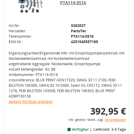
PTA114-0516
Art.Nr.:
3262027
Hersteller:
PartsTec
Teilenummer:
PTA114-0516
EAN-Nr.:
4251045557165
Ergänzungsartikel/Ergänzende Info: mit Einspritzpumpenzahnrad, mit
Nockenwellenzahnrad, mit Kurbelwellenzahnrad
angetriebene Aggregate: Nockenwelle, Einspritzpumpe
Anzahl Kettenglieder: 92, 88
Artikelnummer: PTA114-0516
crossreference: BLUE PRINT ADN17320, SWAG 33 11 2109, FEBI
BILSTEIN 100389, SWAG 82 10 0389, Saleri SIL CK5172, SWAG 33 11
1278, FEBI BILSTEIN 193508, FEBI BILSTEIN 196303, BLUE PRINT
ADBP730158
weitere Attribute anzeigen
392,95 €
inkl. gesetzl. MwSt., zzgl.
Versandkosten
Verfügbar
Lieferzeit: 3-4 Tage