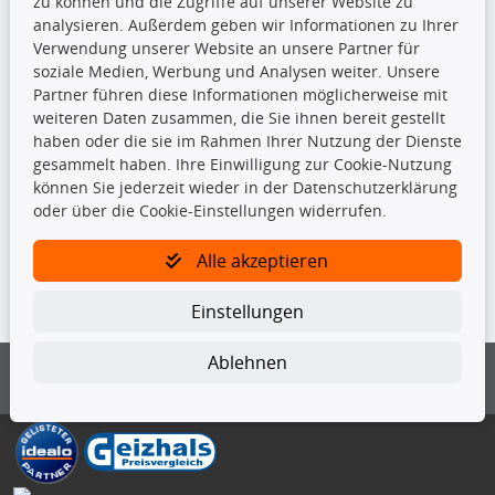
zu können und die Zugriffe auf unserer Website zu
Kupplungssatz
analysieren. Außerdem geben wir Informationen zu Ihrer
Querlenker
Verwendung unserer Website an unsere Partner für
Radlager
soziale Medien, Werbung und Analysen weiter. Unsere
Stoßdämpfer
Partner führen diese Informationen möglicherweise mit
weiteren Daten zusammen, die Sie ihnen bereit gestellt
haben oder die sie im Rahmen Ihrer Nutzung der Dienste
TecDoc Inside
gesammelt haben. Ihre Einwilligung zur Cookie-Nutzung
können Sie jederzeit wieder in der Datenschutzerklärung
oder über die Cookie-Einstellungen widerrufen.
Alle akzeptieren
Die hier angezeigten Daten insbesondere die gesamte Datenbank dürfen
nicht kopiert werden.
Einstellungen
Es ist zu unterlassen, die Daten oder die gesamte Datenbank ohne
vorherige Zustimmung von TecDoc zu vervielfältigen, zu verbreiten
Ablehnen
und/oder diese Handlungen durch Dritte ausführen zu lassen. Ein
Zuwiderhandeln stellt eine Urheberrechtsverletzung dar und wird verfolgt.
Bitte prüfen Sie, ob das über unseren Onlineshop identifizierte Ersatzteil
auch tatsächlich dem gesuchten Ersatzteil entspricht.
Gegebenenfalls sind ergänzende Informationen notwendig, um