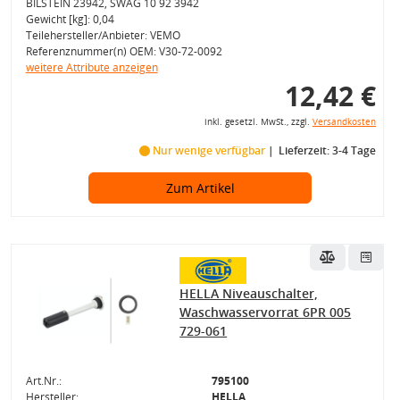
BILSTEIN 23942, SWAG 10 92 3942
Gewicht [kg]: 0,04
Teilehersteller/Anbieter: VEMO
Referenznummer(n) OEM: V30-72-0092
weitere Attribute anzeigen
12,42 €
inkl. gesetzl. MwSt., zzgl.
Versandkosten
Nur wenige verfügbar
Lieferzeit: 3-4 Tage
Zum Artikel
HELLA Niveauschalter,
Waschwasservorrat 6PR 005
729-061
Art.Nr.:
795100
Hersteller:
HELLA