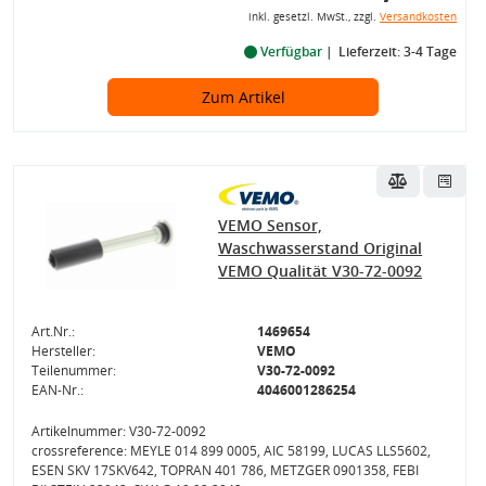
inkl. gesetzl. MwSt., zzgl.
Versandkosten
Verfügbar
Lieferzeit: 3-4 Tage
Zum Artikel
VEMO Sensor,
Waschwasserstand Original
VEMO Qualität V30-72-0092
Art.Nr.:
1469654
Hersteller:
VEMO
Teilenummer:
V30-72-0092
EAN-Nr.:
4046001286254
Artikelnummer: V30-72-0092
crossreference: MEYLE 014 899 0005, AIC 58199, LUCAS LLS5602,
ESEN SKV 17SKV642, TOPRAN 401 786, METZGER 0901358, FEBI