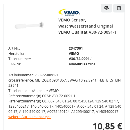
VEMO Sensor,
Waschwasserstand Original
VEMO Qualität V30-72-0091-1
Art.Nr.:
2347361
Hersteller:
VEMO
Teilenummer:
V30-72-0091-1
EAN-Nr.:
4046001337123
Artikelnummer: V30-72-0091-1
crossreference: METZGER 0901357, SWAG 10 92 3941, FEBI BILSTEIN
23941
Teilehersteller/Anbieter: VEMO
Referenznummer(n) OEM: V30-72-0091-1
Referenznummer(n) OE: 007 545 01 24, 0075450124, 129 540 02 17,
1295400217, 140 540 00 17, 1405400017, A 007 545 01 24, A 129 540
02 17, A 140 540 00 17, A0075450124, A1295400217, A1405400017
weitere Attribute anzeigen
10,85 €