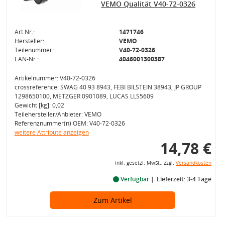
VEMO Qualität V40-72-0326
Art.Nr.:
1471746
Hersteller:
VEMO
Teilenummer:
V40-72-0326
EAN-Nr.:
4046001300387
Artikelnummer: V40-72-0326
crossreference: SWAG 40 93 8943, FEBI BILSTEIN 38943, JP GROUP
1298650100, METZGER 0901089, LUCAS LLS5609
Gewicht [kg]: 0,02
Teilehersteller/Anbieter: VEMO
Referenznummer(n) OEM: V40-72-0326
weitere Attribute anzeigen
14,78 €
inkl. gesetzl. MwSt., zzgl.
Versandkosten
Verfügbar
Lieferzeit: 3-4 Tage
Zum Artikel