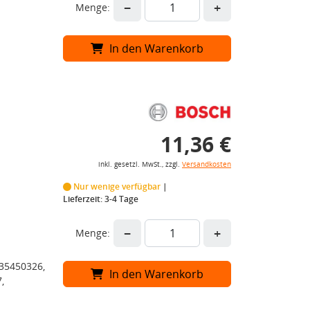
−
+
Menge:
In den Warenkorb
11,36 €
inkl. gesetzl. MwSt., zzgl.
Versandkosten
Nur wenige verfügbar
Lieferzeit: 3-4 Tage
−
+
Menge:
35450326,
In den Warenkorb
,