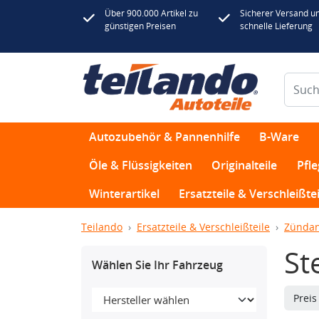
Über 900.000 Artikel zu
Sicherer Versand u
günstigen Preisen
schnelle Lieferung
Autozubehör & Pannenhilfe
B-Ware
Öle & Flüssigkeiten
Originalteile
Pfl
Winterartikel
Ersatzteile & Verschleißtei
Teilando
Ersatzteile & Verschleißteile
Zündan
St
Wählen Sie Ihr Fahrzeug
Prei