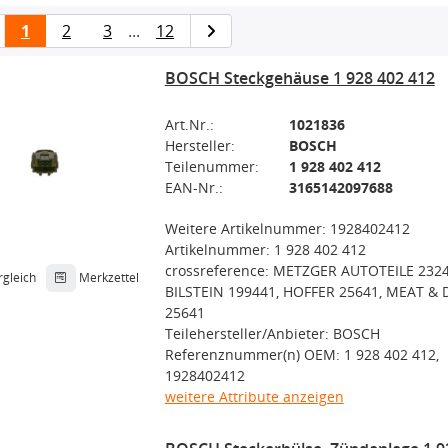
1
2
3
...
12
BOSCH Steckgehäuse 1 928 402 412
Art.Nr.:
1021836
Hersteller:
BOSCH
Teilenummer:
1 928 402 412
EAN-Nr.:
3165142097688
Weitere Artikelnummer: 1928402412
Artikelnummer: 1 928 402 412
crossreference: METZGER AUTOTEILE 2324
rgleich
Merkzettel
BILSTEIN 199441, HOFFER 25641, MEAT & 
25641
Teilehersteller/Anbieter: BOSCH
Referenznummer(n) OEM: 1 928 402 412,
1928402412
weitere Attribute anzeigen