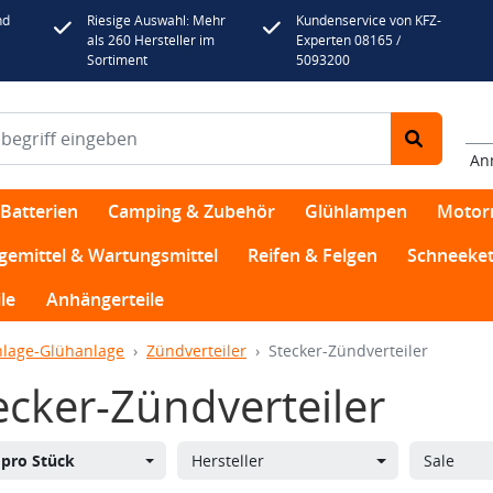
nd
Riesige Auswahl: Mehr
Kundenservice von KFZ-
als 260 Hersteller im
Experten 08165 /
Sortiment
5093200
An
Batterien
Camping & Zubehör
Glühlampen
Motor
egemittel & Wartungsmittel
Reifen & Felgen
Schneeket
le
Anhängerteile
lage-Glühanlage
Zündverteiler
Stecker-Zündverteiler
ecker-Zündverteiler
s
pro Stück
Hersteller
Sale