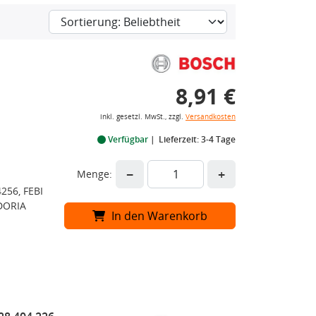
8,91 €
inkl. gesetzl. MwSt., zzgl.
Versandkosten
Verfügbar
Lieferzeit: 3-4 Tage
−
+
Menge:
256, FEBI
DORIA
In den Warenkorb