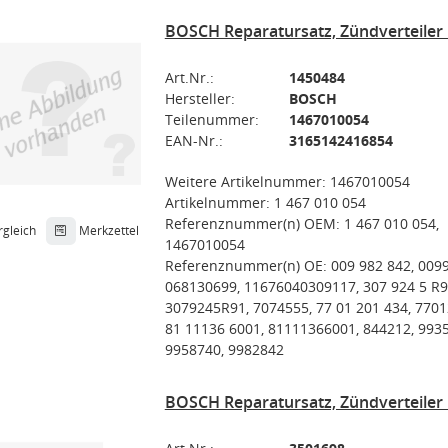
BOSCH Reparatursatz, Zündverteiler 
Art.Nr.:
1450484
Hersteller:
BOSCH
Teilenummer:
1467010054
EAN-Nr.:
3165142416854
Weitere Artikelnummer: 1467010054
Artikelnummer: 1 467 010 054
Referenznummer(n) OEM: 1 467 010 054,
rgleich
Merkzettel
1467010054
Referenznummer(n) OE: 009 982 842, 009
068130699, 11676040309117, 307 924 5 R9
3079245R91, 7074555, 77 01 201 434, 770
81 11136 6001, 81111366001, 844212, 993
9958740, 9982842
BOSCH Reparatursatz, Zündverteiler 