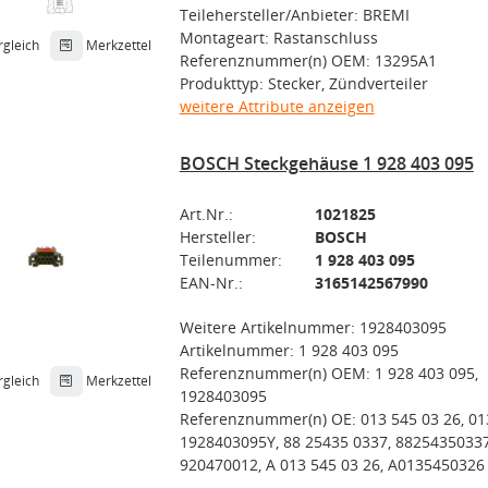
Teilehersteller/Anbieter: BREMI
Montageart: Rastanschluss
rgleich
Merkzettel
Referenznummer(n) OEM: 13295A1
Produkttyp: Stecker, Zündverteiler
weitere Attribute anzeigen
BOSCH Steckgehäuse 1 928 403 095
Art.Nr.:
1021825
Hersteller:
BOSCH
Teilenummer:
1 928 403 095
EAN-Nr.:
3165142567990
Weitere Artikelnummer: 1928403095
Artikelnummer: 1 928 403 095
Referenznummer(n) OEM: 1 928 403 095,
rgleich
Merkzettel
1928403095
Referenznummer(n) OE: 013 545 03 26, 01
1928403095Y, 88 25435 0337, 88254350337
920470012, A 013 545 03 26, A0135450326