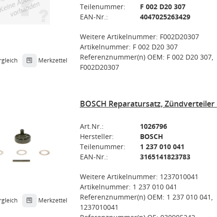
Teilenummer:
F 002 D20 307
EAN-Nr.:
4047025263429
Weitere Artikelnummer: F002D20307
Artikelnummer: F 002 D20 307
Referenznummer(n) OEM: F 002 D20 307,
rgleich
Merkzettel
F002D20307
BOSCH Reparatursatz, Zündverteiler 
Art.Nr.:
1026796
Hersteller:
BOSCH
Teilenummer:
1 237 010 041
EAN-Nr.:
3165141823783
Weitere Artikelnummer: 1237010041
Artikelnummer: 1 237 010 041
Referenznummer(n) OEM: 1 237 010 041,
rgleich
Merkzettel
1237010041