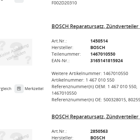
F002D20310
BOSCH Reparatursatz, Zündverteiler 
Art.Nr.:
1450514
Hersteller:
BOSCH
Teilenummer:
1467010550
EAN-Nr.:
3165141815924
Weitere Artikelnummer: 1467010550
Artikelnummer: 1 467 010 550
Referenznummer(n) OEM: 1 467 010 550,
rgleich
Merkzettel
1467010550
Referenznummer(n) OE: 500328015, 8025
BOSCH Reparatursatz, Zündverteiler 
Art.Nr.:
2850563
Hersteller:
BOSCH