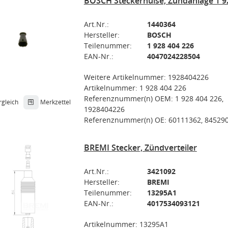
BOSCH Steckerhülse, Zündanlage 1 9
Art.Nr.:
1440364
Hersteller:
BOSCH
Teilenummer:
1 928 404 226
EAN-Nr.:
4047024228504
Weitere Artikelnummer: 1928404226
Artikelnummer: 1 928 404 226
Referenznummer(n) OEM: 1 928 404 226,
rgleich
Merkzettel
1928404226
Referenznummer(n) OE: 60111362, 84529
BREMI Stecker, Zündverteiler
Art.Nr.:
3421092
Hersteller:
BREMI
Teilenummer:
13295A1
EAN-Nr.:
4017534093121
Artikelnummer: 13295A1