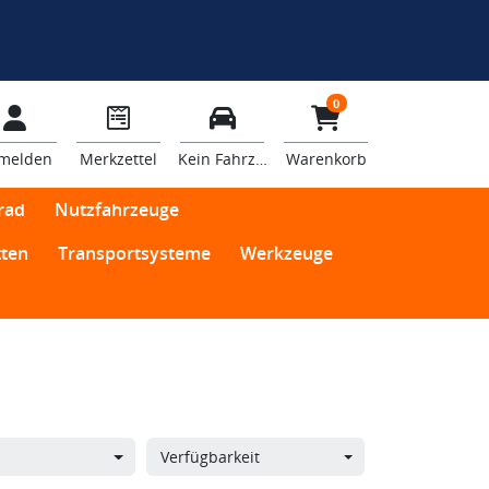
0
melden
Merkzettel
Kein Fahrzeug
Warenkorb
rad
Nutzfahrzeuge
ten
Transportsysteme
Werkzeuge
Verfügbarkeit