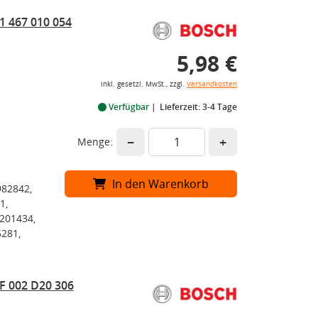
1 467 010 054
5,98 €
inkl. gesetzl. MwSt., zzgl.
Versandkosten
Verfügbar
Lieferzeit: 3-4 Tage
−
+
Menge:
In den Warenkorb
982842,
1,
1201434,
5281,
F 002 D20 306