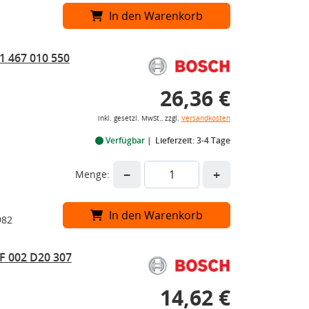
In den Warenkorb
1 467 010 550
26,36 €
inkl. gesetzl. MwSt., zzgl.
Versandkosten
Verfügbar
Lieferzeit: 3-4 Tage
−
+
Menge:
In den Warenkorb
982
F 002 D20 307
14,62 €