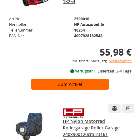
18254
Art.Nr.:
2590010
Hersteller:
HP Autozubehör
Teilenummer:
18254
EAN-Nr.:
4007928182548
55,98 €
inkl. gesetzl. MwSt., zzgl.
Versandkosten
Verfügbar
Lieferzeit: 3-4 Tage
Zum Artikel
HP Nylon Motorrad
Rollergarage Roller Garage
240x90x120cm 23161