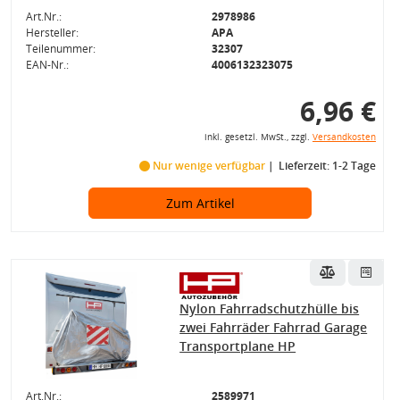
Art.Nr.:
2978986
Hersteller:
APA
Teilenummer:
32307
EAN-Nr.:
4006132323075
6,96 €
inkl. gesetzl. MwSt., zzgl.
Versandkosten
Nur wenige verfügbar
Lieferzeit: 1-2 Tage
Zum Artikel
Nylon Fahrradschutzhülle bis
zwei Fahrräder Fahrrad Garage
Transportplane HP
Art.Nr.:
2589971