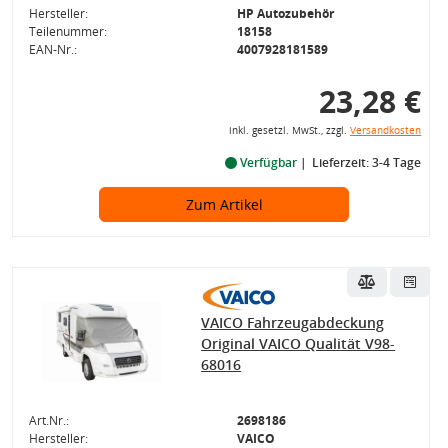
Hersteller:
HP Autozubehör
Teilenummer:
18158
EAN-Nr.:
4007928181589
23,28 €
inkl. gesetzl. MwSt., zzgl.
Versandkosten
Verfügbar
Lieferzeit: 3-4 Tage
Zum Artikel
VAICO Fahrzeugabdeckung
Original VAICO Qualität V98-
68016
Art.Nr.:
2698186
Hersteller:
VAICO