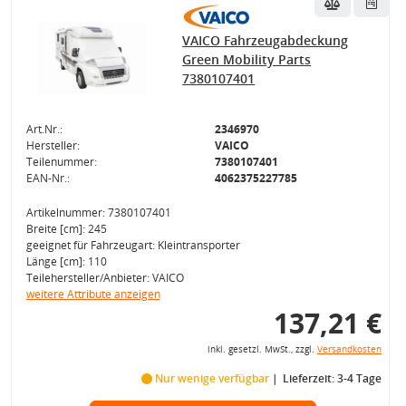
VAICO Fahrzeugabdeckung
Green Mobility Parts
7380107401
Art.Nr.:
2346970
Hersteller:
VAICO
Teilenummer:
7380107401
EAN-Nr.:
4062375227785
Artikelnummer: 7380107401
Breite [cm]: 245
geeignet für Fahrzeugart: Kleintransporter
Länge [cm]: 110
Teilehersteller/Anbieter: VAICO
weitere Attribute anzeigen
137,21 €
inkl. gesetzl. MwSt., zzgl.
Versandkosten
Nur wenige verfügbar
Lieferzeit: 3-4 Tage