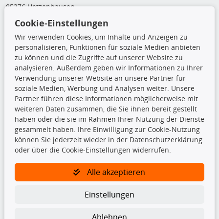
85376 Hetzenhausen
+49 (0) 8165 / 5093200
Cookie-Einstellungen
shop@teilando.de
Wir verwenden Cookies, um Inhalte und Anzeigen zu
personalisieren, Funktionen für soziale Medien anbieten
Top Produkte
zu können und die Zugriffe auf unserer Website zu
analysieren. Außerdem geben wir Informationen zu Ihrer
Beleuchtung
Verwendung unserer Website an unsere Partner für
Bremsbeläge
soziale Medien, Werbung und Analysen weiter. Unsere
Bremsscheiben
Partner führen diese Informationen möglicherweise mit
Kupplungssatz
weiteren Daten zusammen, die Sie ihnen bereit gestellt
Querlenker
haben oder die sie im Rahmen Ihrer Nutzung der Dienste
Radlager
gesammelt haben. Ihre Einwilligung zur Cookie-Nutzung
Stoßdämpfer
können Sie jederzeit wieder in der Datenschutzerklärung
oder über die Cookie-Einstellungen widerrufen.
TecDoc Inside
Alle akzeptieren
Einstellungen
Die hier angezeigten Daten insbesondere die gesamte Datenbank dürfen
Ablehnen