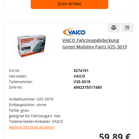
Zum Artikel
VAICO Fahrzeugabdeckung
Green Mobility Parts V25-3019
Art.Nr.:
3274191
Hersteller:
VAICO
Teilenummer:
V25-3019
EAN-Nr.:
4062375517480
Artikelnummer: V25-3019
Einbauposition: vorne
Farbe: grau
geeignet für Fahrzeugart: Van
Teilehersteller/Anbieter: VAICO
weitere Attribute anzeigen
59,89 €