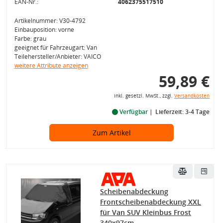
EAN-Nr.:
4062375517510
Artikelnummer: V30-4792
Einbauposition: vorne
Farbe: grau
geeignet für Fahrzeugart: Van
Teilehersteller/Anbieter: VAICO
weitere Attribute anzeigen
59,89 €
inkl. gesetzl. MwSt., zzgl.
Versandkosten
Verfügbar
Lieferzeit: 3-4 Tage
Zum Artikel
Scheibenabdeckung
Frontscheibenabdeckung XXL
für Van SUV Kleinbus Frost
340x97cm