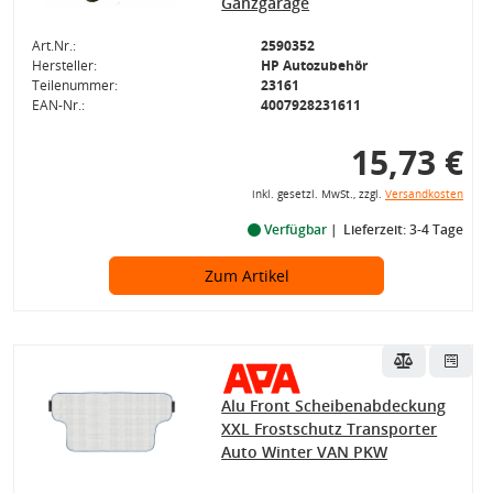
Ganzgarage
Art.Nr.:
2590352
Hersteller:
HP Autozubehör
Teilenummer:
23161
EAN-Nr.:
4007928231611
15,73 €
inkl. gesetzl. MwSt., zzgl.
Versandkosten
Verfügbar
Lieferzeit: 3-4 Tage
Zum Artikel
Alu Front Scheibenabdeckung
XXL Frostschutz Transporter
Auto Winter VAN PKW