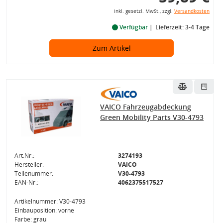
inkl. gesetzl. MwSt., zzgl.
Versandkosten
Verfügbar
Lieferzeit: 3-4 Tage
Zum Artikel
VAICO Fahrzeugabdeckung
Green Mobility Parts V30-4793
Art.Nr.:
3274193
Hersteller:
VAICO
Teilenummer:
V30-4793
EAN-Nr.:
4062375517527
Artikelnummer: V30-4793
Einbauposition: vorne
Farbe: grau