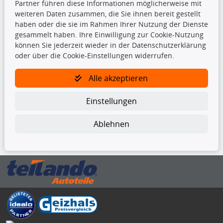
Partner führen diese Informationen möglicherweise mit
Kupplungssatz
weiteren Daten zusammen, die Sie ihnen bereit gestellt
Querlenker
haben oder die sie im Rahmen Ihrer Nutzung der Dienste
Radlager
gesammelt haben. Ihre Einwilligung zur Cookie-Nutzung
Stoßdämpfer
können Sie jederzeit wieder in der Datenschutzerklärung
oder über die Cookie-Einstellungen widerrufen.
TecDoc Inside
Alle akzeptieren
Einstellungen
Ablehnen
Die hier angezeigten Daten insbesondere die gesamte Datenbank dürfen
nicht kopiert werden.
Es ist zu unterlassen, die Daten oder die gesamte Datenbank ohne
vorherige Zustimmung von TecDoc zu vervielfältigen, zu verbreiten
und/oder diese Handlungen durch Dritte ausführen zu lassen. Ein
Zuwiderhandeln stellt eine Urheberrechtsverletzung dar und wird verfolgt.
Bitte prüfen Sie, ob das über unseren Onlineshop identifizierte Ersatzteil
auch tatsächlich dem gesuchten Ersatzteil entspricht.
Gegebenenfalls sind ergänzende Informationen notwendig, um