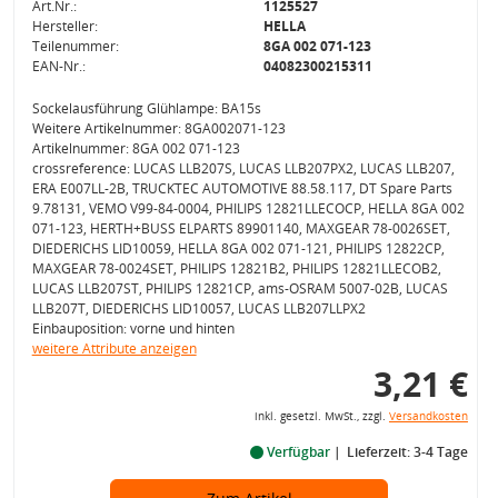
Art.Nr.:
1125527
Hersteller:
HELLA
Teilenummer:
8GA 002 071-123
EAN-Nr.:
04082300215311
Sockelausführung Glühlampe: BA15s
Weitere Artikelnummer: 8GA002071-123
Artikelnummer: 8GA 002 071-123
crossreference: LUCAS LLB207S, LUCAS LLB207PX2, LUCAS LLB207,
ERA E007LL-2B, TRUCKTEC AUTOMOTIVE 88.58.117, DT Spare Parts
9.78131, VEMO V99-84-0004, PHILIPS 12821LLECOCP, HELLA 8GA 002
071-123, HERTH+BUSS ELPARTS 89901140, MAXGEAR 78-0026SET,
DIEDERICHS LID10059, HELLA 8GA 002 071-121, PHILIPS 12822CP,
MAXGEAR 78-0024SET, PHILIPS 12821B2, PHILIPS 12821LLECOB2,
LUCAS LLB207ST, PHILIPS 12821CP, ams-OSRAM 5007-02B, LUCAS
LLB207T, DIEDERICHS LID10057, LUCAS LLB207LLPX2
Einbauposition: vorne und hinten
weitere Attribute anzeigen
3,21 €
inkl. gesetzl. MwSt., zzgl.
Versandkosten
Verfügbar
Lieferzeit: 3-4 Tage