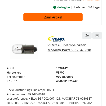
Verfügbar
Lieferzeit: 3-4 Tage
Zum Artikel
VEMO Glühlampe Green
Mobility Parts V99-84-0010
Art.Nr.:
1476247
Hersteller:
VEMO
Teilenummer:
V99-84-0010
EAN-Nr.:
4046001575747
Sockelausführung Glühlampe: BA9s
Artikelnummer: V99-84-0010
crossreference: HELLA 8GP 002 067-121, MAXGEAR 78-0030SET,
DIEDERICHS LID10073, MAXGEAR 78-0170SET, PHILIPS 12929B2,