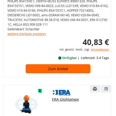
PHILIPS 85415VIC1, HERTH+BUSS ELPARTS 89901320, PHILIPS
85415SYS1, VEMO V99-84-0023, LUCAS LLD1SXR, VEMO V10-84-0162,
VEMO V10-84-0160, PHILIPS 85415SYC1, HOFFER 73214002,
DIEDERICHS LID10002, ams-OSRAM 66140, VEMO V20-84-0045,
TRUCKTEC AUTOMOTIVE 88.58.018, VEMO V46-84-0031, ERA E127XE-
1C, HELLA 8GS 009 028-111
Gebindeart: Schachtel
weitere Attribute anzeigen
40,83 €
inkl. gesetzl. MwSt., zzgl.
Versandkosten
Verfügbar
Lieferzeit: 3-4 Tage
Zum Artikel
ERA Glühlampe