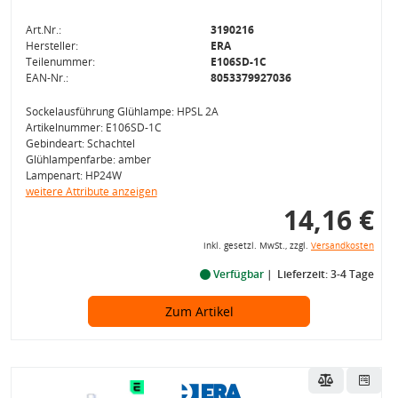
Art.Nr.:
3190216
Hersteller:
ERA
Teilenummer:
E106SD-1C
EAN-Nr.:
8053379927036
Sockelausführung Glühlampe: HPSL 2A
Artikelnummer: E106SD-1C
Gebindeart: Schachtel
Glühlampenfarbe: amber
Lampenart: HP24W
weitere Attribute anzeigen
14,16 €
inkl. gesetzl. MwSt., zzgl.
Versandkosten
Verfügbar
Lieferzeit: 3-4 Tage
Zum Artikel