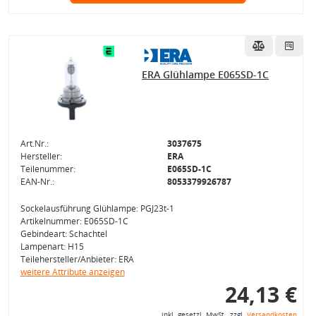
ERA Glühlampe E065SD-1C
Art.Nr.:
3037675
Hersteller:
ERA
Teilenummer:
E065SD-1C
EAN-Nr.:
8053379926787
Sockelausführung Glühlampe: PGJ23t-1
Artikelnummer: E065SD-1C
Gebindeart: Schachtel
Lampenart: H15
Teilehersteller/Anbieter: ERA
weitere Attribute anzeigen
24,13 €
inkl. gesetzl. MwSt., zzgl.
Versandkosten