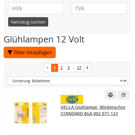
Fahrzeug suchen
Glühlampen 12 Volt
Filter hinzufügen
1
2
3
...
57
HELLA Glühlampe, Blinkleuchte
STANDARD 8GA 002 071-123