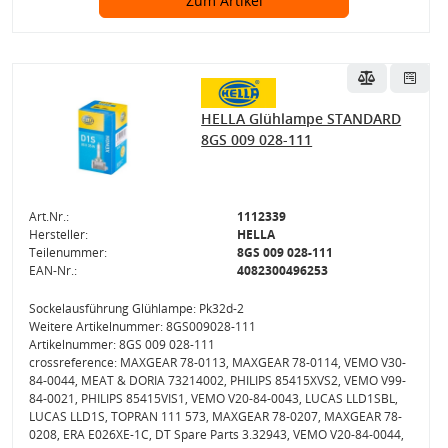
Zum Artikel
HELLA Glühlampe STANDARD
8GS 009 028-111
Art.Nr.:
1112339
Hersteller:
HELLA
Teilenummer:
8GS 009 028-111
EAN-Nr.:
4082300496253
Sockelausführung Glühlampe: Pk32d-2
Weitere Artikelnummer: 8GS009028-111
Artikelnummer: 8GS 009 028-111
crossreference: MAXGEAR 78-0113, MAXGEAR 78-0114, VEMO V30-
84-0044, MEAT & DORIA 73214002, PHILIPS 85415XVS2, VEMO V99-
84-0021, PHILIPS 85415VIS1, VEMO V20-84-0043, LUCAS LLD1SBL,
LUCAS LLD1S, TOPRAN 111 573, MAXGEAR 78-0207, MAXGEAR 78-
0208, ERA E026XE-1C, DT Spare Parts 3.32943, VEMO V20-84-0044,