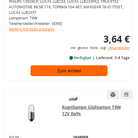
PHILIPS 12929CP, LUCAS LLB233, LUCAS LLB233PX2, TRUCKTEC
AUTOMOTIVE 88.58.119, TOPRAN 104 487, MAXGEAR 78-0175SET,
LUCAS LLB233T
Lampenart: T4W
Teilehersteller/Anbieter: VEMO
weitere Attribute anzeigen
3,64 €
inkl. gesetzl. MwSt., zzgl.
Versandkosten
Verfügbar
Lieferzeit: 3-4 Tage
Zum Artikel
Kugellampe Glühlampe T4W
12V Ba9s
Art.Nr.:
1646009