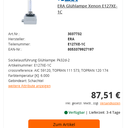
ERA Glühlampe Xenon E127XE-
1C
Art.Nr.:
3037732
Hersteller:
ERA
Teilenummer:
E127XE-1C
EAN-Nr.:
8053379927197
Sockelausführung Glühlampe: Pk32d-2
Artikelnummer: E127XE-1C
crossreference: AIC 59120, TOPRAN 111 573, TOPRAN 120 174
Farbtemperatur [K]: 6.000
Gebindeart: Schachtel
weitere Attribute anzeigen
87,51 €
inkl. gesetzl. MwSt., zzgl.
Versandkosten
Verfügbar
Lieferzeit: 3-4 Tage
Zum Artikel