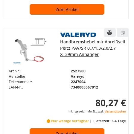
Zum Artikel
Handbremshebel mit Abreißseil
Peitz PAV/SR 0,7/1,3/2,0/2,7
X=39mm Anhänger
Art.Nr.:
2527500
Hersteller:
Valeryd
Teilenummer:
2247004
EAN-Nr.:
7340005567812
80,27 €
inkl. gesetzl. MwSt., zzgl.
Versandkosten
Nur wenige verfügbar
Lieferzeit: 3-4 Tage
Zum Artikel