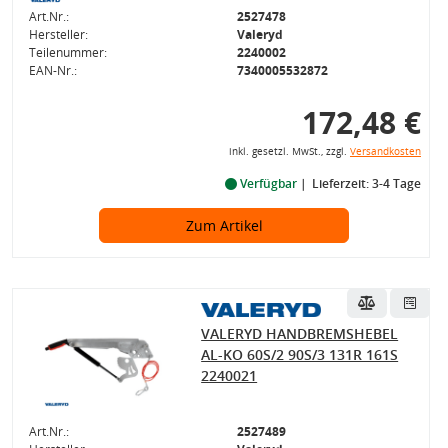
Art.Nr.:
2527478
Hersteller:
Valeryd
Teilenummer:
2240002
EAN-Nr.:
7340005532872
172,48 €
inkl. gesetzl. MwSt., zzgl.
Versandkosten
Verfügbar
Lieferzeit: 3-4 Tage
Zum Artikel
VALERYD HANDBREMSHEBEL
AL-KO 60S/2 90S/3 131R 161S
2240021
Art.Nr.:
2527489