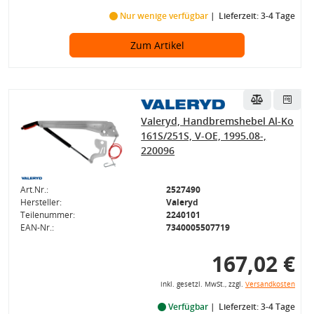
Nur wenige verfügbar
Lieferzeit: 3-4 Tage
Zum Artikel
Valeryd, Handbremshebel Al-Ko
161S/251S, V-OE, 1995.08-,
220096
Art.Nr.:
2527490
Hersteller:
Valeryd
Teilenummer:
2240101
EAN-Nr.:
7340005507719
167,02 €
inkl. gesetzl. MwSt., zzgl.
Versandkosten
Verfügbar
Lieferzeit: 3-4 Tage