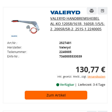
VALERYD HANDBREMSHEBEL
AL-KO 120SR/161R, 160SR-1/S/S-
2, 200SR/SR-2, 251S-1 2240005
Art.Nr.:
2527481
Hersteller:
Valeryd
Teilenummer:
2240005
EAN-Nr.:
7340005533039
130,77 €
inkl. gesetzl. MwSt., zzgl.
Versandkosten
Verfügbar
Lieferzeit: 3-4 Tage
Zum Artikel