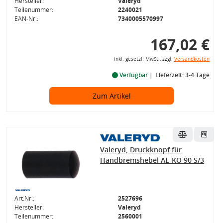
Hersteller:
Valeryd
Teilenummer:
2240021
EAN-Nr.:
7340005570997
167,02 €
inkl. gesetzl. MwSt., zzgl.
Versandkosten
Verfügbar
Lieferzeit: 3-4 Tage
Zum Artikel
Valeryd, Druckknopf für
Handbremshebel AL-KO 90 S/3
Art.Nr.:
2527696
Hersteller:
Valeryd
Teilenummer:
2560001