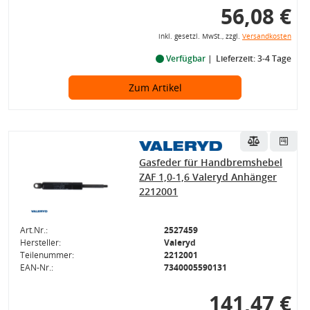
56,08 €
inkl. gesetzl. MwSt., zzgl.
Versandkosten
Verfügbar
Lieferzeit: 3-4 Tage
Zum Artikel
Gasfeder für Handbremshebel
ZAF 1,0-1,6 Valeryd Anhänger
2212001
Art.Nr.:
2527459
Hersteller:
Valeryd
Teilenummer:
2212001
EAN-Nr.:
7340005590131
141,47 €