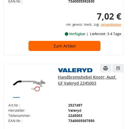
EAN-Nr.:
7340005592630
7,02 €
inkl. gesetzl. MwSt., zzgl.
Versandkosten
Verfügbar
Lieferzeit: 3-4 Tage
Zum Artikel
Handbremshebel Knott; Ausf.
GF Valeryd 2245003
Art.Nr.:
2527497
Hersteller:
Valeryd
Teilenummer:
2245003
EAN-Nr.:
7340005567850