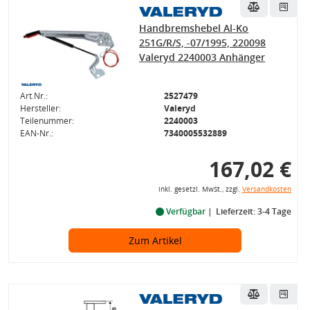
Handbremshebel Al-Ko
251G/R/S, -07/1995, 220098
Valeryd 2240003 Anhänger
Art.Nr.:
2527479
Hersteller:
Valeryd
Teilenummer:
2240003
EAN-Nr.:
7340005532889
167,02 €
inkl. gesetzl. MwSt., zzgl.
Versandkosten
Verfügbar
Lieferzeit: 3-4 Tage
Zum Artikel