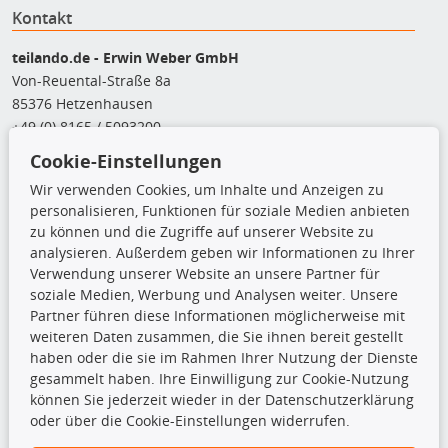
Kontakt
teilando.de - Erwin Weber GmbH
Von-Reuental-Straße 8a
85376 Hetzenhausen
+49 (0) 8165 / 5093200
shop@teilando.de
Cookie-Einstellungen
Wir verwenden Cookies, um Inhalte und Anzeigen zu
Top Produkte
personalisieren, Funktionen für soziale Medien anbieten
zu können und die Zugriffe auf unserer Website zu
Beleuchtung
analysieren. Außerdem geben wir Informationen zu Ihrer
Bremsbeläge
Verwendung unserer Website an unsere Partner für
Bremsscheiben
soziale Medien, Werbung und Analysen weiter. Unsere
Kupplungssatz
Partner führen diese Informationen möglicherweise mit
Querlenker
weiteren Daten zusammen, die Sie ihnen bereit gestellt
Radlager
haben oder die sie im Rahmen Ihrer Nutzung der Dienste
Stoßdämpfer
gesammelt haben. Ihre Einwilligung zur Cookie-Nutzung
können Sie jederzeit wieder in der Datenschutzerklärung
TecDoc Inside
oder über die Cookie-Einstellungen widerrufen.