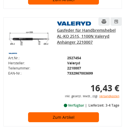
Gasfeder für Handbremshebel
AL-KO 251S, 1100N Valeryd
Anhänger 2210007
Art.Nr.:
2527454
Hersteller:
Valeryd
Teilenummer:
2210007
EAN-Nr.:
7332967003699
16,43 €
inkl. gesetzl. MwSt., zzgl.
Versandkosten
Verfügbar
Lieferzeit: 3-4 Tage
Zum Artikel