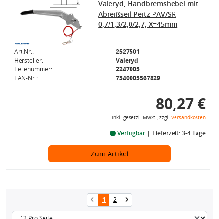
Valeryd, Handbremshebel mit
Abreißseil Peitz PAV/SR
0,7/1,3/2,0/2,7, X=45mm
Art.Nr.:
2527501
Hersteller:
Valeryd
Teilenummer:
2247005
EAN-Nr.:
7340005567829
80,27 €
inkl. gesetzl. MwSt., zzgl.
Versandkosten
Verfügbar
Lieferzeit: 3-4 Tage
Zum Artikel
1
2