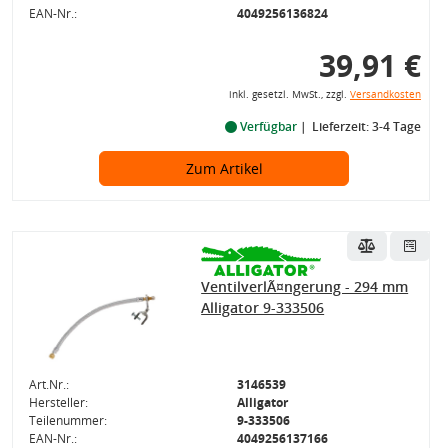
EAN-Nr.:
4049256136824
39,91 €
inkl. gesetzl. MwSt., zzgl.
Versandkosten
Verfügbar
Lieferzeit: 3-4 Tage
Zum Artikel
VentilverlÃ¤ngerung - 294 mm
Alligator 9-333506
Art.Nr.:
3146539
Hersteller:
Alligator
Teilenummer:
9-333506
EAN-Nr.:
4049256137166