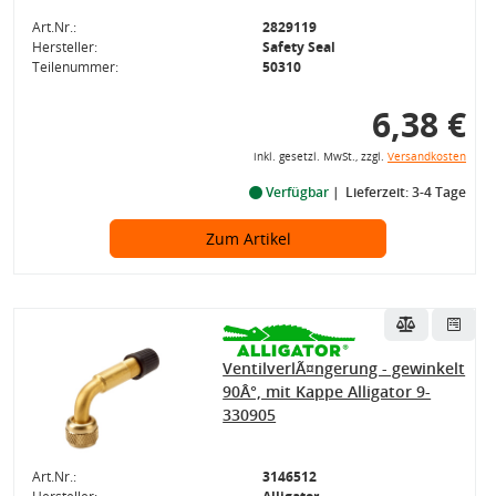
Art.Nr.:
2829119
Hersteller:
Safety Seal
Teilenummer:
50310
6,38 €
inkl. gesetzl. MwSt., zzgl.
Versandkosten
Verfügbar
Lieferzeit: 3-4 Tage
Zum Artikel
VentilverlÃ¤ngerung - gewinkelt
90Â°, mit Kappe Alligator 9-
330905
Art.Nr.:
3146512