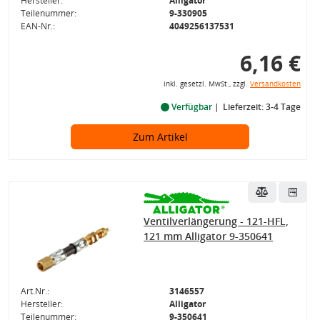
Hersteller:
Alligator
Teilenummer:
9-330905
EAN-Nr.:
4049256137531
6,16 €
inkl. gesetzl. MwSt., zzgl.
Versandkosten
Verfügbar
Lieferzeit: 3-4 Tage
Zum Artikel
Ventilverlängerung - 121-HFL,
121 mm Alligator 9-350641
Art.Nr.:
3146557
Hersteller:
Alligator
Teilenummer:
9-350641