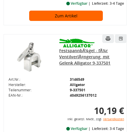
Verfügbar
Lieferzeit: 3-4 Tage
Zum Artikel
FestspannbÃ¼gel - fÃ¼r
VentilverlÃ¤ngerung, mit
Gelenk Alligator 9-337501
Art.Nr.:
3146549
Hersteller:
Alligator
Teilenummer:
9-337501
EAN-Nr.:
4049256137012
10,19 €
inkl. gesetzl. MwSt., zzgl.
Versandkosten
Verfügbar
Lieferzeit: 3-4 Tage