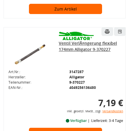
Zum Artikel
Ventil VerlÃ¤ngerung flexibel
174mm Alligator 9-370227
Art.Nr.:
3147287
Hersteller:
Alligator
Teilenummer:
9-370227
EAN-Nr.:
4049256136480
7,19 €
inkl. gesetzl. MwSt., zzgl.
Versandkosten
Verfügbar
Lieferzeit: 3-4 Tage