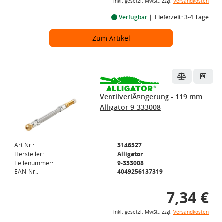
inkl. gesetzl. MwSt., zzgl.
Versandkosten
Verfügbar
Lieferzeit: 3-4 Tage
Zum Artikel
VentilverlÃ¤ngerung - 119 mm
Alligator 9-333008
Art.Nr.:
3146527
Hersteller:
Alligator
Teilenummer:
9-333008
EAN-Nr.:
4049256137319
7,34 €
inkl. gesetzl. MwSt., zzgl.
Versandkosten