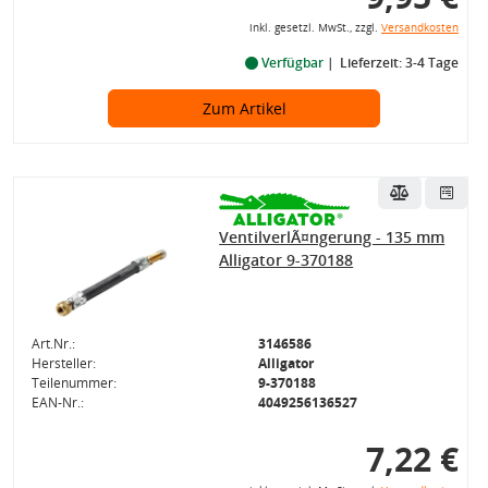
inkl. gesetzl. MwSt., zzgl.
Versandkosten
Verfügbar
Lieferzeit: 3-4 Tage
Zum Artikel
VentilverlÃ¤ngerung - 135 mm
Alligator 9-370188
Art.Nr.:
3146586
Hersteller:
Alligator
Teilenummer:
9-370188
EAN-Nr.:
4049256136527
7,22 €