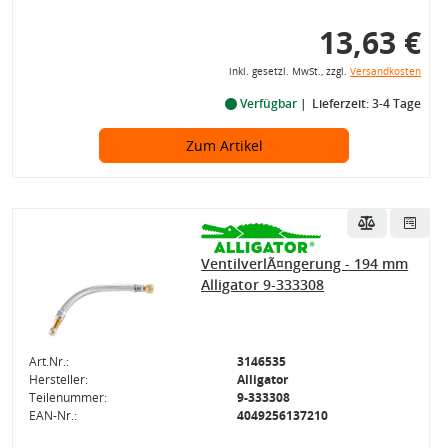
13,63 €
inkl. gesetzl. MwSt., zzgl.
Versandkosten
Verfügbar
Lieferzeit: 3-4 Tage
Zum Artikel
VentilverlÃ¤ngerung - 194 mm
Alligator 9-333308
Art.Nr.:
3146535
Hersteller:
Alligator
Teilenummer:
9-333308
EAN-Nr.:
4049256137210