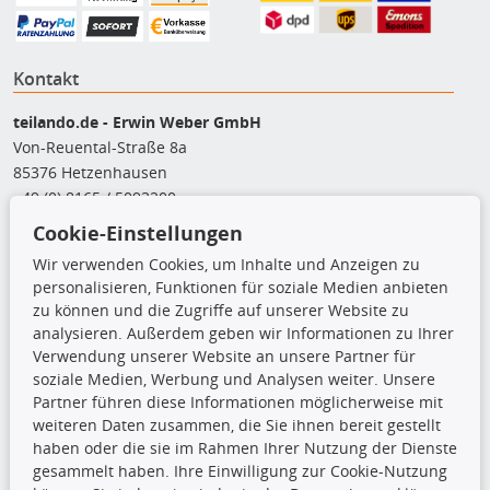
Kontakt
teilando.de - Erwin Weber GmbH
Von-Reuental-Straße 8a
85376 Hetzenhausen
+49 (0) 8165 / 5093200
shop@teilando.de
Cookie-Einstellungen
Wir verwenden Cookies, um Inhalte und Anzeigen zu
Top Produkte
personalisieren, Funktionen für soziale Medien anbieten
zu können und die Zugriffe auf unserer Website zu
Beleuchtung
analysieren. Außerdem geben wir Informationen zu Ihrer
Bremsbeläge
Verwendung unserer Website an unsere Partner für
Bremsscheiben
soziale Medien, Werbung und Analysen weiter. Unsere
Kupplungssatz
Partner führen diese Informationen möglicherweise mit
Querlenker
weiteren Daten zusammen, die Sie ihnen bereit gestellt
Radlager
haben oder die sie im Rahmen Ihrer Nutzung der Dienste
Stoßdämpfer
gesammelt haben. Ihre Einwilligung zur Cookie-Nutzung