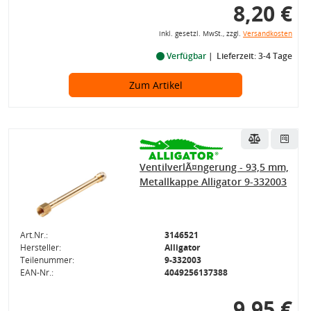
8,20 €
inkl. gesetzl. MwSt., zzgl.
Versandkosten
Verfügbar
Lieferzeit: 3-4 Tage
Zum Artikel
VentilverlÃ¤ngerung - 93,5 mm,
Metallkappe Alligator 9-332003
Art.Nr.:
3146521
Hersteller:
Alligator
Teilenummer:
9-332003
EAN-Nr.:
4049256137388
9,95 €