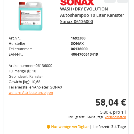
WASH+DRY EVOLUTION
Autoshampoo 10 Liter Kanister
Sonax 06136000
Art.Nr.:
1692308
Hersteller:
SONAX
Teilenummer:
06136000
EAN-Nr.:
4064700513419
Artikelnummer: 06136000
Füllmenge [l]: 10
Gebindeart: Kanister
Gewicht [kg]: 10,68
Teilehersteller/Anbieter: SONAX
weitere Attribute anzeigen
58,04 €
5,80 € pro 1 l
inkl. gesetzl. MwSt., zzgl.
Versandkosten
Nur wenige verfügbar
Lieferzeit: 3-4 Tage