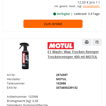
12,50 € pro 1 l
inkl. gesetzl. MwSt., zzgl.
Versandkosten
Verfügbar
Lieferzeit: 3-4 Tage
Zum Artikel
E1 Wash+ Wax Trocken Reiniger
Trockenreiniger 400 ml MOTUL
Art.Nr.:
2574397
Hersteller:
MOTUL
Teilenummer:
102996
EAN-Nr.:
3374650239132
Artikelnummer: 102996
Bruttogewicht [kg]: 0,48
Gebindeart: Pumpsprühflasche