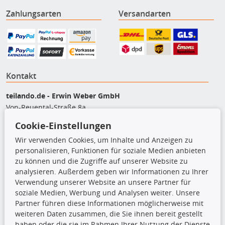
Zahlungsarten
Versandarten
Kontakt
teilando.de - Erwin Weber GmbH
Von-Reuental-Straße 8a
85376 Hetzenhausen
Cookie-Einstellungen
+49 (0) 8165 / 5093200
Wir verwenden Cookies, um Inhalte und Anzeigen zu
shop@teilando.de
personalisieren, Funktionen für soziale Medien anbieten
zu können und die Zugriffe auf unserer Website zu
Top Produkte
analysieren. Außerdem geben wir Informationen zu Ihrer
Verwendung unserer Website an unsere Partner für
Beleuchtung
soziale Medien, Werbung und Analysen weiter. Unsere
Bremsbeläge
Partner führen diese Informationen möglicherweise mit
Bremsscheiben
weiteren Daten zusammen, die Sie ihnen bereit gestellt
Kupplungssatz
haben oder die sie im Rahmen Ihrer Nutzung der Dienste