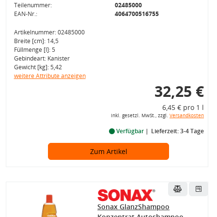
Teilenummer:
02485000
EAN-Nr.:
4064700516755
Artikelnummer: 02485000
Breite [cm]: 14,5
Füllmenge [l]: 5
Gebindeart: Kanister
Gewicht [kg]: 5,42
weitere Attribute anzeigen
32,25 €
6,45 € pro 1 l
inkl. gesetzl. MwSt., zzgl.
Versandkosten
Verfügbar
Lieferzeit: 3-4 Tage
Zum Artikel
Sonax GlanzShampoo
Konzentrat Autoshampoo