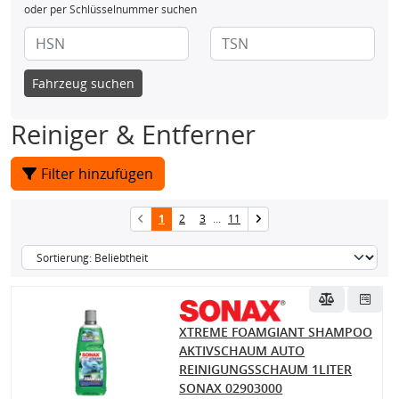
oder per Schlüsselnummer suchen
Fahrzeug suchen
Reiniger & Entferner
Filter hinzufügen
1
2
3
...
11
XTREME FOAMGIANT SHAMPOO
AKTIVSCHAUM AUTO
REINIGUNGSSCHAUM 1LITER
SONAX 02903000