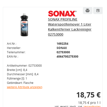
SONAX PROFILINE
WaterspotRemover 1 Liter
Kalkentferner Lackreiniger
02753000
Art.Nr.:
1692254
Hersteller:
SONAX
Teilenummer:
02753000
EAN-Nr.:
4064700275300
Artikelnummer: 02753000
Breite [cm]: 8,4
Durchmesser [mm]: 8,4
Füllmenge [l]: 1
Gebindeart: Flasche
weitere Attribute anzeigen
18,75 €
18,75 € pro 1 l
inkl. gesetzl. MwSt., zzgl.
Versandkosten