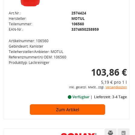
Art.Nr.:
2574424
Hersteller:
MOTUL
Teilenummer:
106560
EAN-Nr.:
3374650258959
Artikelnummer: 106560
Gebindeart: Kanister
Teilehersteller/Anbieter: MOTUL
Referenznummer(n) OEM: 106560
Produkttyp: Lackreiniger
103,86 €
5,19 € pro 1 l
inkl. gesetzl. MwSt., zzgl.
Versandkosten
Verfügbar
Lieferzeit: 3-4 Tage
Zum Artikel