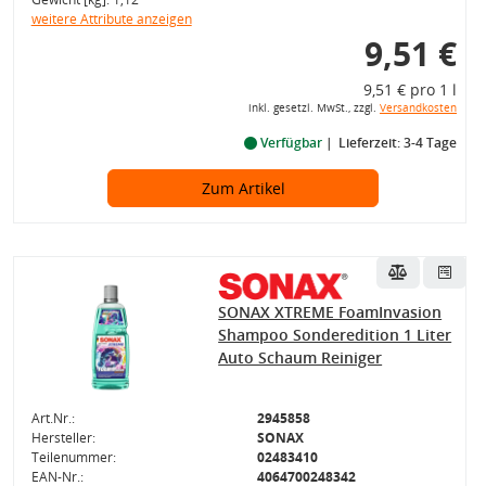
weitere Attribute anzeigen
9,51 €
9,51 € pro 1 l
inkl. gesetzl. MwSt., zzgl.
Versandkosten
Verfügbar
Lieferzeit: 3-4 Tage
Zum Artikel
SONAX XTREME FoamInvasion
Shampoo Sonderedition 1 Liter
Auto Schaum Reiniger
Art.Nr.:
2945858
Hersteller:
SONAX
Teilenummer:
02483410
EAN-Nr.:
4064700248342