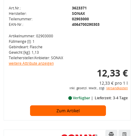
Art.Nr.:
3623371
Hersteller:
SONAX
Teilenummer:
02903000
EAN-Nr.:
4064700290303
Artikelnummer: 02903000
Füllmenge [l]: 1
Gebindeart: Flasche
Gewicht [kg]: 1,13
Teilehersteller/Anbieter: SONAX
weitere Attribute anzeigen
12,33 €
12,33 € pro 1 l
inkl. gesetzl. MwSt., zzgl.
Versandkosten
Verfügbar
Lieferzeit: 3-4 Tage
Zum Artikel