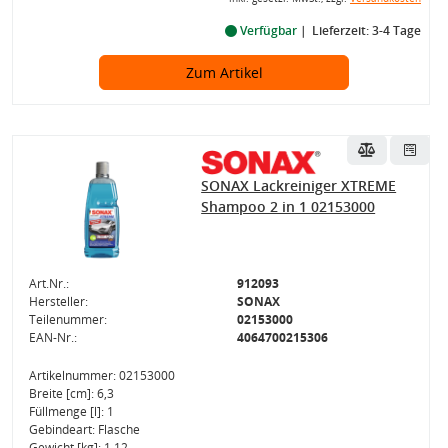
Verfügbar
Lieferzeit: 3-4 Tage
Zum Artikel
SONAX Lackreiniger XTREME
Shampoo 2 in 1 02153000
Art.Nr.:
912093
Hersteller:
SONAX
Teilenummer:
02153000
EAN-Nr.:
4064700215306
Artikelnummer: 02153000
Breite [cm]: 6,3
Füllmenge [l]: 1
Gebindeart: Flasche
Gewicht [kg]: 1,12