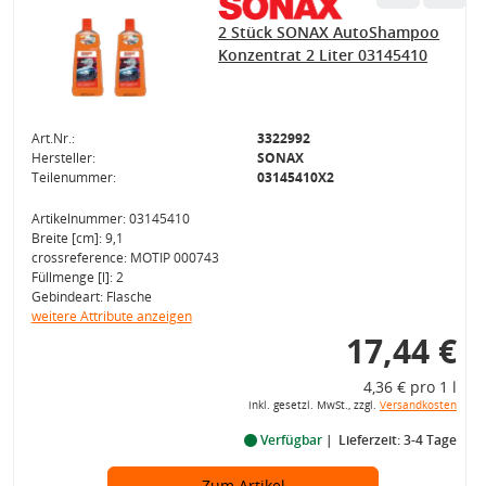
2 Stück SONAX AutoShampoo
Konzentrat 2 Liter 03145410
Art.Nr.:
3322992
Hersteller:
SONAX
Teilenummer:
03145410X2
Artikelnummer: 03145410
Breite [cm]: 9,1
crossreference: MOTIP 000743
Füllmenge [l]: 2
Gebindeart: Flasche
weitere Attribute anzeigen
17,44 €
4,36 € pro 1 l
inkl. gesetzl. MwSt., zzgl.
Versandkosten
Verfügbar
Lieferzeit: 3-4 Tage
Zum Artikel