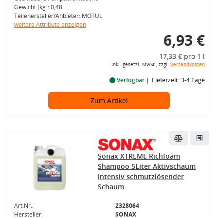
Gewicht [kg]: 0,48
Teilehersteller/Anbieter: MOTUL
weitere Attribute anzeigen
6,93 €
17,33 € pro 1 l
inkl. gesetzl. MwSt., zzgl.
Versandkosten
Verfügbar
Lieferzeit: 3-4 Tage
Zum Artikel
Sonax XTREME Richfoam
Shampoo 5Liter Aktivschaum
intensiv schmutzlösender
Schaum
Art.Nr.:
2328064
Hersteller:
SONAX