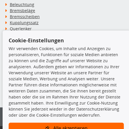
Beleuchtung
Bremsbeläge
Bremsscheiben
Kupplungssatz
Querlenker
Radlager
Cookie-Einstellungen
Stoßdämpfer
Wir verwenden Cookies, um Inhalte und Anzeigen zu
personalisieren, Funktionen für soziale Medien anbieten
TecDoc Inside
zu können und die Zugriffe auf unserer Website zu
analysieren. Außerdem geben wir Informationen zu Ihrer
Verwendung unserer Website an unsere Partner für
soziale Medien, Werbung und Analysen weiter. Unsere
Partner führen diese Informationen möglicherweise mit
Die hier angezeigten Daten insbesondere die gesamte Datenbank dürfen
weiteren Daten zusammen, die Sie ihnen bereit gestellt
nicht kopiert werden.
haben oder die sie im Rahmen Ihrer Nutzung der Dienste
gesammelt haben. Ihre Einwilligung zur Cookie-Nutzung
Es ist zu unterlassen, die Daten oder die gesamte Datenbank ohne
können Sie jederzeit wieder in der Datenschutzerklärung
vorherige Zustimmung von TecDoc zu vervielfältigen, zu verbreiten
oder über die Cookie-Einstellungen widerrufen.
und/oder diese Handlungen durch Dritte ausführen zu lassen. Ein
Zuwiderhandeln stellt eine Urheberrechtsverletzung dar und wird verfolgt.
Alle akzeptieren