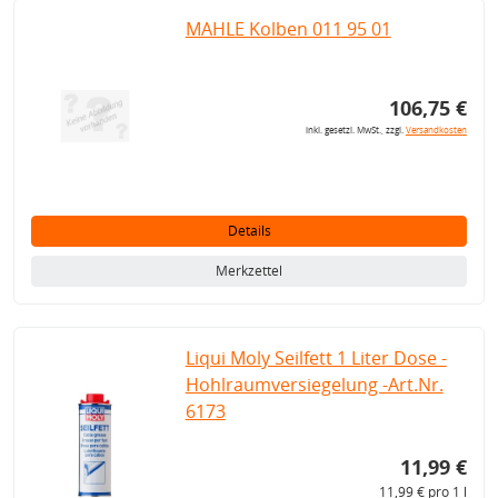
MAHLE Kolben 011 95 01
106,75 €
inkl. gesetzl. MwSt., zzgl.
Versandkosten
Details
Merkzettel
Liqui Moly Seilfett 1 Liter Dose -
Hohlraumversiegelung -Art.Nr.
6173
11,99 €
11,99 € pro 1 l