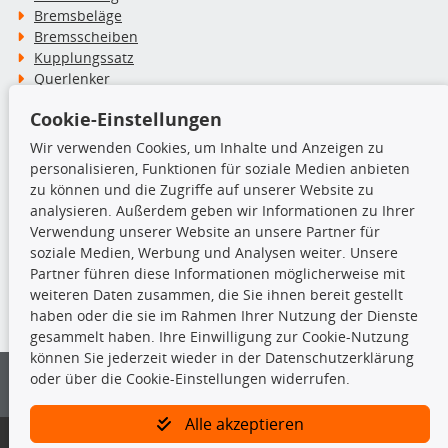
Bremsbeläge
Bremsscheiben
Kupplungssatz
Querlenker
Radlager
Cookie-Einstellungen
Stoßdämpfer
Wir verwenden Cookies, um Inhalte und Anzeigen zu
personalisieren, Funktionen für soziale Medien anbieten
TecDoc Inside
zu können und die Zugriffe auf unserer Website zu
analysieren. Außerdem geben wir Informationen zu Ihrer
Verwendung unserer Website an unsere Partner für
soziale Medien, Werbung und Analysen weiter. Unsere
Partner führen diese Informationen möglicherweise mit
Die hier angezeigten Daten insbesondere die gesamte Datenbank dürfen
weiteren Daten zusammen, die Sie ihnen bereit gestellt
nicht kopiert werden.
haben oder die sie im Rahmen Ihrer Nutzung der Dienste
gesammelt haben. Ihre Einwilligung zur Cookie-Nutzung
Es ist zu unterlassen, die Daten oder die gesamte Datenbank ohne
können Sie jederzeit wieder in der Datenschutzerklärung
vorherige Zustimmung von TecDoc zu vervielfältigen, zu verbreiten
oder über die Cookie-Einstellungen widerrufen.
und/oder diese Handlungen durch Dritte ausführen zu lassen. Ein
Zuwiderhandeln stellt eine Urheberrechtsverletzung dar und wird verfolgt.
Alle akzeptieren
Bitte prüfen Sie, ob das über unseren Onlineshop identifizierte Ersatzteil