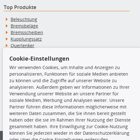
Top Produkte
Beleuchtung
Bremsbeläge
Bremsscheiben
Kupplungssatz
Querlenker
Radlager
Cookie-Einstellungen
Stoßdämpfer
Wir verwenden Cookies, um Inhalte und Anzeigen zu
personalisieren, Funktionen für soziale Medien anbieten
TecDoc Inside
zu können und die Zugriffe auf unserer Website zu
analysieren. Außerdem geben wir Informationen zu Ihrer
Verwendung unserer Website an unsere Partner für
soziale Medien, Werbung und Analysen weiter. Unsere
Partner führen diese Informationen möglicherweise mit
Die hier angezeigten Daten insbesondere die gesamte Datenbank dürfen
weiteren Daten zusammen, die Sie ihnen bereit gestellt
nicht kopiert werden.
haben oder die sie im Rahmen Ihrer Nutzung der Dienste
gesammelt haben. Ihre Einwilligung zur Cookie-Nutzung
Es ist zu unterlassen, die Daten oder die gesamte Datenbank ohne
können Sie jederzeit wieder in der Datenschutzerklärung
vorherige Zustimmung von TecDoc zu vervielfältigen, zu verbreiten
oder über die Cookie-Einstellungen widerrufen.
und/oder diese Handlungen durch Dritte ausführen zu lassen. Ein