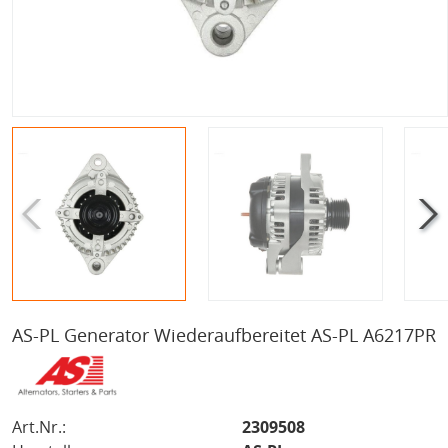
AS-PL Generator Wiederaufbereitet AS-PL A6217PR
Art.Nr.:
2309508