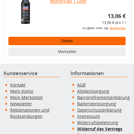
Motorrad 1 Liter
13,06 €
13,06 € pro 1 l
inkl. gesetzl. MwSt., zzgl.
Versandkosten
Details
Merkzettel
Kundenservice
Informationen
Kontakt
AGB
Mein Konto
Altölentsorgung
Mein Merkzettel
Barrierefreiheitserklärung
Newsletter
Batterieentsorgung
Reklamationen und
Datenschutzerklärung
Rücksendungen
Impressum
Widerrufsbelehrung
Widerruf des Vertrags