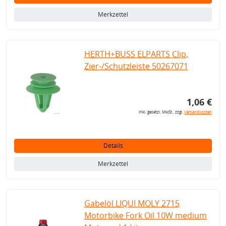
Merkzettel
HERTH+BUSS ELPARTS Clip,
Zier-/Schutzleiste 50267071
1,06 €
inkl. gesetzl. MwSt., zzgl.
Versandkosten
Details
Merkzettel
Gabelöl LIQUI MOLY 2715
Motorbike Fork Oil 10W medium