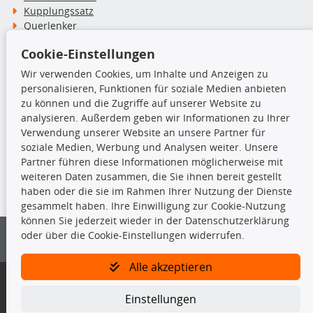
Kupplungssatz
Querlenker
Radlager
Cookie-Einstellungen
Stoßdämpfer
Wir verwenden Cookies, um Inhalte und Anzeigen zu
personalisieren, Funktionen für soziale Medien anbieten
TecDoc Inside
zu können und die Zugriffe auf unserer Website zu
analysieren. Außerdem geben wir Informationen zu Ihrer
Verwendung unserer Website an unsere Partner für
soziale Medien, Werbung und Analysen weiter. Unsere
Partner führen diese Informationen möglicherweise mit
Die hier angezeigten Daten insbesondere die gesamte Datenbank dürfen
weiteren Daten zusammen, die Sie ihnen bereit gestellt
nicht kopiert werden.
haben oder die sie im Rahmen Ihrer Nutzung der Dienste
gesammelt haben. Ihre Einwilligung zur Cookie-Nutzung
Es ist zu unterlassen, die Daten oder die gesamte Datenbank ohne
können Sie jederzeit wieder in der Datenschutzerklärung
vorherige Zustimmung von TecDoc zu vervielfältigen, zu verbreiten
oder über die Cookie-Einstellungen widerrufen.
und/oder diese Handlungen durch Dritte ausführen zu lassen. Ein
Zuwiderhandeln stellt eine Urheberrechtsverletzung dar und wird verfolgt.
Alle akzeptieren
Bitte prüfen Sie, ob das über unseren Onlineshop identifizierte Ersatzteil
auch tatsächlich dem gesuchten Ersatzteil entspricht.
Einstellungen
Gegebenenfalls sind ergänzende Informationen notwendig, um