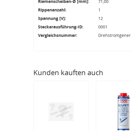
Riemenscheiben-Ø [mm]:
71,00
Rippenanzahl:
1
Spannung [V]:
12
Steckerausführung-ID:
0001
Vergleichsnummer:
Drehstromgenera
Kunden kauften auch