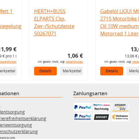
fett 1
HERTH+BUSS
Gabelöl LIQUI M
ELPARTS Clip,
2715 Motorbike 
iegelung
Zier-/Schutzleiste
Oil 10W medium
50267071
Motorrad 1 Liter
11,99 €
13,
1,06 €
9 € pro 1 l
13,06 € 
Versandkosten
inkl. gesetzl. MwSt., zzgl.
Versandkosten
inkl. gesetzl. MwSt., zzgl.
Versa
erkzettel
Details
Merkzettel
Details
Merkz
mationen
Zahlungsarten
B
ölentsorgung
rierefreiheitserklärung
terieentsorgung
enschutzerklärung
ressum