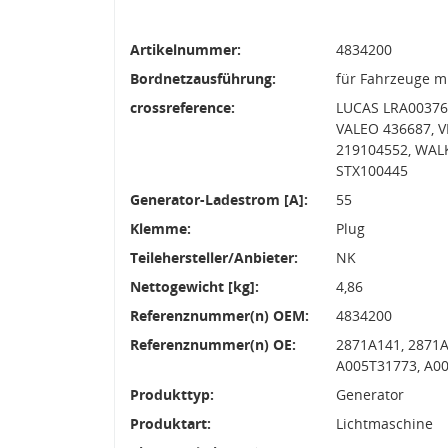
Artikelnummer:
4834200
Bordnetzausführung:
für Fahrzeuge m
crossreference:
LUCAS LRA00376,
VALEO 436687, V
219104552, WAL
STX100445
Generator-Ladestrom [A]:
55
Klemme:
Plug
Teilehersteller/Anbieter:
NK
Nettogewicht [kg]:
4,86
Referenznummer(n) OEM:
4834200
Referenznummer(n) OE:
2871A141, 2871A
A005T31773, A00
Produkttyp:
Generator
Produktart:
Lichtmaschine