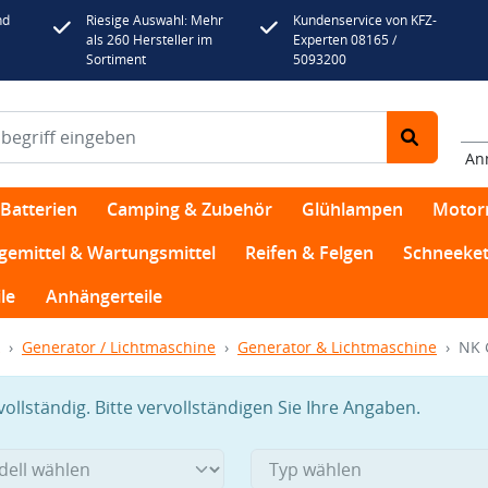
nd
Riesige Auswahl: Mehr
Kundenservice von KFZ-
als 260 Hersteller im
Experten 08165 /
Sortiment
5093200
An
Batterien
Camping & Zubehör
Glühlampen
Motor
egemittel & Wartungsmittel
Reifen & Felgen
Schneeket
le
Anhängerteile
Generator / Lichtmaschine
Generator & Lichtmaschine
NK 
llständig. Bitte vervollständigen Sie Ihre Angaben.