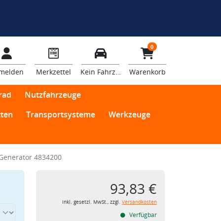
0
melden
Merkzettel
Kein Fahrzeug
Warenkorb
rad
Nutzfahrzeuge
ten
Transportsysteme
Werkzeuge
Generator 4834200
93,83 €
inkl. gesetzl. MwSt., zzgl.
Versandkosten
Verfügbar