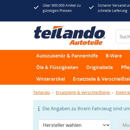
Über 900.000 Artikel zu
Sicherer Versand u
günstigen Preisen
schnelle Lieferung
Autozubehör & Pannenhilfe
B-Ware
Öle & Flüssigkeiten
Originalteile
Pfl
Winterartikel
Ersatzteile & Verschleißtei
Teilando
Ersatzteile & Verschleißteile
Elektrik
Die Angaben zu Ihrem Fahrzeug sind unvo