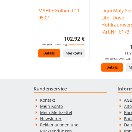
MAHLE Kolben 011
Liqui Moly Seil
95 01
Liter Dose -
Hohlraumvers
-Art.Nr. 6173
102,92 €
inkl. gesetzl. MwSt., zzgl.
Versandkosten
Details
Merkzettel
11,9
inkl. gesetzl. MwSt., zzgl.
Details
M
Kundenservice
Infor
Kontakt
AG
Mein Konto
Alt
Mein Merkzettel
Bar
Newsletter
Bat
Reklamationen und
Dat
Rücksendungen
Imp