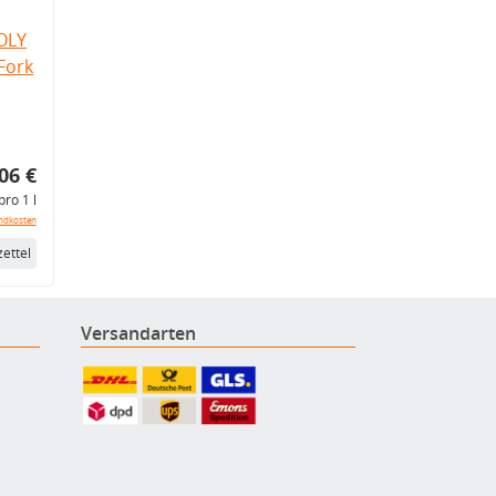
OLY
Fork
06 €
pro 1 l
ndkosten
ettel
Versandarten