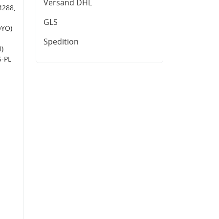
Versand DHL
4288,
GLS
OYO)
Spedition
)
S-PL