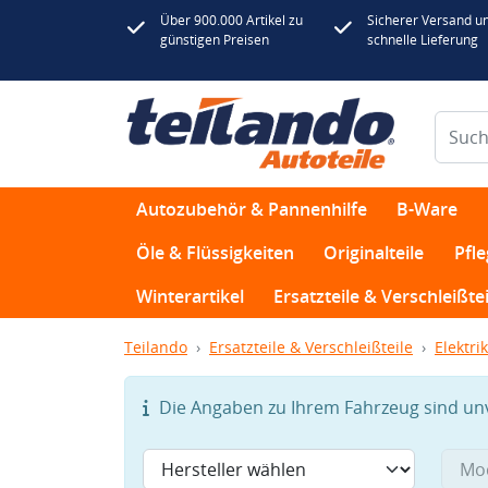
Über 900.000 Artikel zu
Sicherer Versand u
günstigen Preisen
schnelle Lieferung
Autozubehör & Pannenhilfe
B-Ware
Öle & Flüssigkeiten
Originalteile
Pfl
Winterartikel
Ersatzteile & Verschleißtei
Teilando
Ersatzteile & Verschleißteile
Elektrik
Die Angaben zu Ihrem Fahrzeug sind unvo