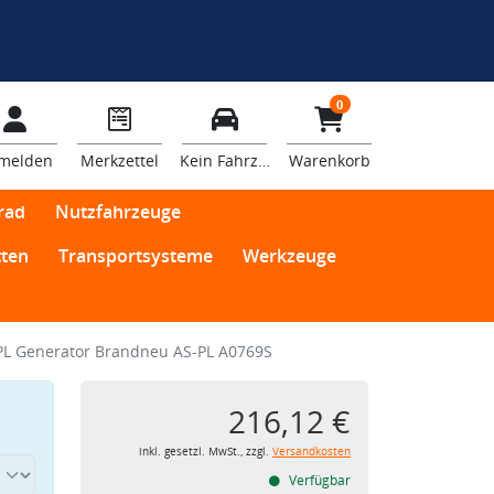
0
melden
Merkzettel
Kein Fahrzeug
Warenkorb
rad
Nutzfahrzeuge
ten
Transportsysteme
Werkzeuge
PL Generator Brandneu AS-PL A0769S
216,12 €
inkl. gesetzl. MwSt., zzgl.
Versandkosten
Verfügbar