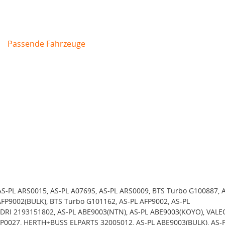
Passende Fahrzeuge
AS-PL ARS0015, AS-PL A0769S, AS-PL ARS0009, BTS Turbo G100887, 
AFP9002(BULK), BTS Turbo G101162, AS-PL AFP9002, AS-PL
DRI 2193151802, AS-PL ABE9003(NTN), AS-PL ABE9003(KOYO), VALE
FP0027, HERTH+BUSS ELPARTS 32005012, AS-PL ABE9003(BULK), AS-