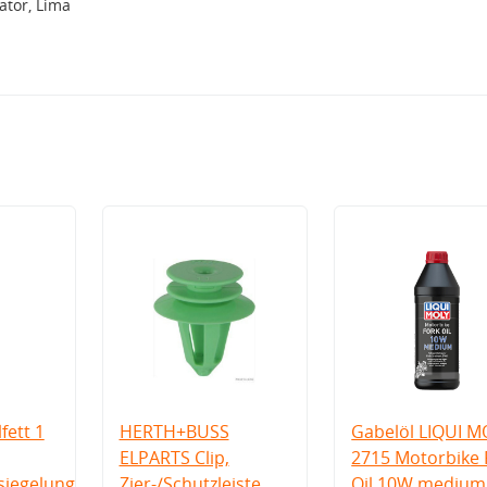
tor, Lima
fett 1
HERTH+BUSS
Gabelöl LIQUI M
ELPARTS Clip,
2715 Motorbike 
iegelung
Zier-/Schutzleiste
Oil 10W medium