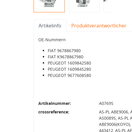
Artikelinfo
Produktverantwortlicher
OE-Nummern
FIAT 9678867980
FIAT K9678867980
PEUGEOT 1609842580
PEUGEOT 1609845280
PEUGEOT 9677608580
Artikelnummer:
A0769S
crossreference:
AS-PL ABE9006, 
AS0089S, AS-PL 
ABE9006(KOYO), 
443412, AS-PL A