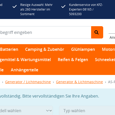
nd
Riesige Auswahl: Mehr
Kundenservice von KFZ-
als 260 Hersteller im
Experten 08165 /
Sortiment
5093200
An
Batterien
Camping & Zubehör
Glühlampen
Motor
egemittel & Wartungsmittel
Reifen & Felgen
Schneeket
le
Anhängerteile
Generator / Lichtmaschine
Generator & Lichtmaschine
AS-
llständig. Bitte vervollständigen Sie Ihre Angaben.