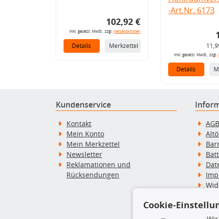
-Art.Nr. 6173
102,92 €
inkl. gesetzl. MwSt., zzgl.
Versandkosten
Details
Merkzettel
11,9
inkl. gesetzl. MwSt., zzgl.
Details
M
Kundenservice
Infor
Kontakt
AG
Mein Konto
Alt
Mein Merkzettel
Bar
Newsletter
Bat
Reklamationen und
Dat
Rücksendungen
Imp
Wid
Wid
Cookie-Einstellu
Zah
Wir