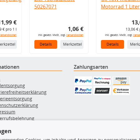
50267071
Motorrad 1 Liter
11,99 €
13,
1,06 €
9 € pro 1 l
13,06 € 
Versandkosten
inkl. gesetzl. MwSt., zzgl.
Versandkosten
inkl. gesetzl. MwSt., zzgl.
Versa
erkzettel
Details
Merkzettel
Details
Merkz
mationen
Zahlungsarten
B
ölentsorgung
rierefreiheitserklärung
terieentsorgung
enschutzerklärung
ressum
errufsbelehrung
erruf des Vertrags
ngen
lung & Versand
 verwenden Cookies, um Inhalte und Anzeigen zu personalisieren, 