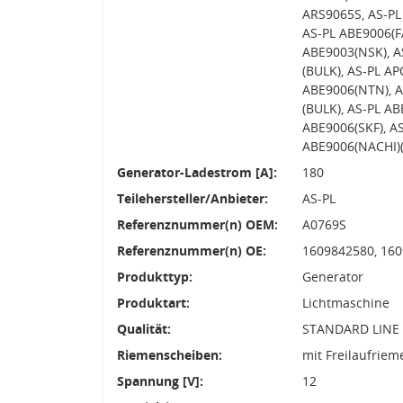
ARS9065S, AS-PL
AS-PL ABE9006(F
ABE9003(NSK), A
(BULK), AS-PL A
ABE9006(NTN), A
(BULK), AS-PL A
ABE9006(SKF), A
ABE9006(NACHI)
Generator-Ladestrom [A]:
180
Teilehersteller/Anbieter:
AS-PL
Referenznummer(n) OEM:
A0769S
Referenznummer(n) OE:
1609842580, 160
Produkttyp:
Generator
Produktart:
Lichtmaschine
Qualität:
STANDARD LINE
Riemenscheiben:
mit Freilaufrie
Spannung [V]:
12