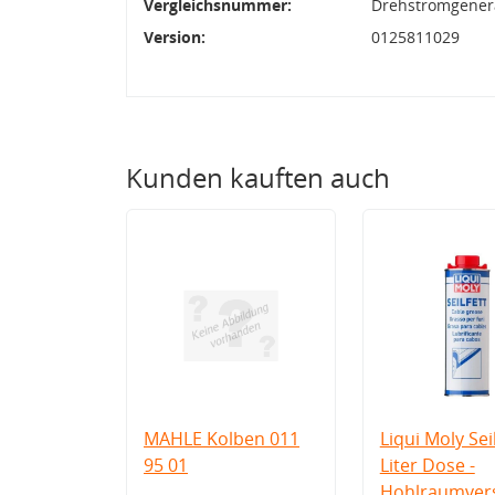
Vergleichsnummer:
Drehstromgenera
Version:
0125811029
Kunden kauften auch
MAHLE Kolben 011
Liqui Moly Seil
95 01
Liter Dose -
Hohlraumvers