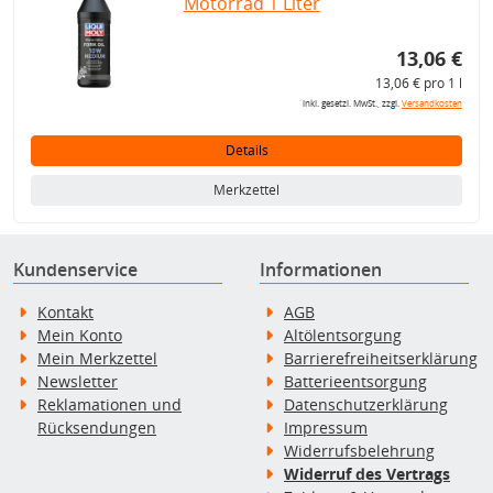
Motorrad 1 Liter
13,06 €
13,06 € pro 1 l
inkl. gesetzl. MwSt., zzgl.
Versandkosten
Details
Merkzettel
Kundenservice
Informationen
Kontakt
AGB
Mein Konto
Altölentsorgung
Mein Merkzettel
Barrierefreiheitserklärung
Newsletter
Batterieentsorgung
Reklamationen und
Datenschutzerklärung
Rücksendungen
Impressum
Widerrufsbelehrung
Widerruf des Vertrags