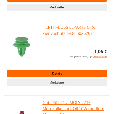
Merkzettel
HERTH+BUSS ELPARTS Clip,
Zier-/Schutzleiste 50267071
1,06 €
inkl. gesetzl. MwSt., zzgl.
Versandkosten
Details
Merkzettel
Gabelöl LIQUI MOLY 2715
Motorbike Fork Oil 10W medium