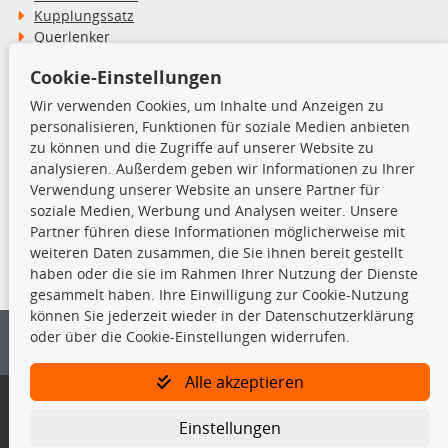
Kupplungssatz
Querlenker
Radlager
Cookie-Einstellungen
Stoßdämpfer
Wir verwenden Cookies, um Inhalte und Anzeigen zu
personalisieren, Funktionen für soziale Medien anbieten
TecDoc Inside
zu können und die Zugriffe auf unserer Website zu
analysieren. Außerdem geben wir Informationen zu Ihrer
Verwendung unserer Website an unsere Partner für
soziale Medien, Werbung und Analysen weiter. Unsere
Partner führen diese Informationen möglicherweise mit
Die hier angezeigten Daten insbesondere die gesamte Datenbank dürfen
weiteren Daten zusammen, die Sie ihnen bereit gestellt
nicht kopiert werden.
haben oder die sie im Rahmen Ihrer Nutzung der Dienste
gesammelt haben. Ihre Einwilligung zur Cookie-Nutzung
Es ist zu unterlassen, die Daten oder die gesamte Datenbank ohne
können Sie jederzeit wieder in der Datenschutzerklärung
vorherige Zustimmung von TecDoc zu vervielfältigen, zu verbreiten
oder über die Cookie-Einstellungen widerrufen.
und/oder diese Handlungen durch Dritte ausführen zu lassen. Ein
Zuwiderhandeln stellt eine Urheberrechtsverletzung dar und wird verfolgt.
Alle akzeptieren
Bitte prüfen Sie, ob das über unseren Onlineshop identifizierte Ersatzteil
auch tatsächlich dem gesuchten Ersatzteil entspricht.
Einstellungen
Gegebenenfalls sind ergänzende Informationen notwendig, um