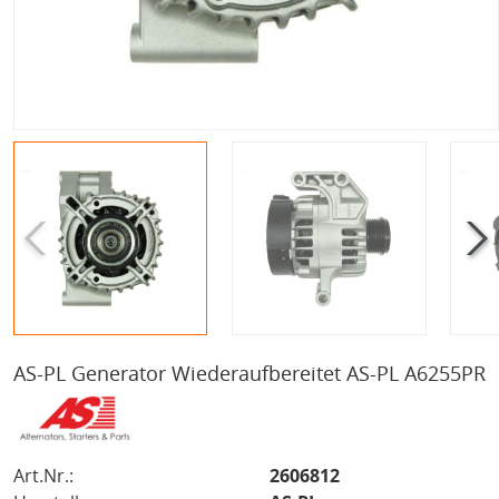
AS-PL Generator Wiederaufbereitet AS-PL A6255PR
Art.Nr.:
2606812