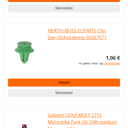
Merkzettel
HERTH+BUSS ELPARTS Clip,
Zier-/Schutzleiste 50267071
1,06 €
inkl. gesetzl. MwSt., zzgl.
Versandkosten
Details
Merkzettel
Gabelöl LIQUI MOLY 2715
Motorbike Fork Oil 10W medium