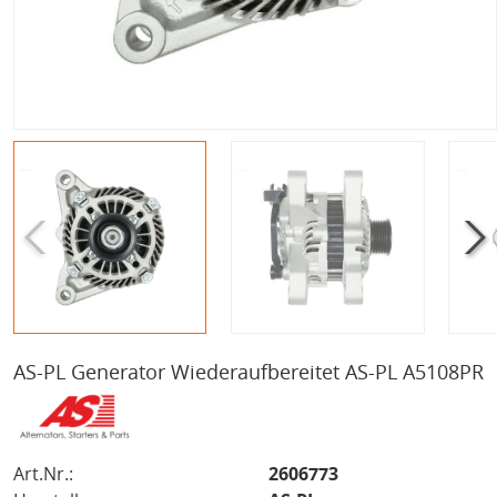
AS-PL Generator Wiederaufbereitet AS-PL A5108PR
Art.Nr.:
2606773