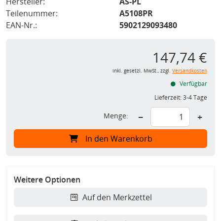
Hersteller:
AS-PL
Teilenummer:
A5108PR
EAN-Nr.:
5902129093480
147,74 €
inkl. gesetzl. MwSt., zzgl.
Versandkosten
Verfügbar
Lieferzeit:
3-4 Tage
Menge:
−
+
In den Warenkorb
Weitere Optionen
Auf den Merkzettel