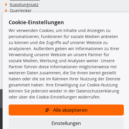
Kupplungssatz
Querlenker
Radlager
Cookie-Einstellungen
Stoßdämpfer
Wir verwenden Cookies, um Inhalte und Anzeigen zu
personalisieren, Funktionen für soziale Medien anbieten
TecDoc Inside
zu können und die Zugriffe auf unserer Website zu
analysieren. Außerdem geben wir Informationen zu Ihrer
Verwendung unserer Website an unsere Partner für
soziale Medien, Werbung und Analysen weiter. Unsere
Partner führen diese Informationen möglicherweise mit
Die hier angezeigten Daten insbesondere die gesamte Datenbank dürfen
weiteren Daten zusammen, die Sie ihnen bereit gestellt
nicht kopiert werden.
haben oder die sie im Rahmen Ihrer Nutzung der Dienste
gesammelt haben. Ihre Einwilligung zur Cookie-Nutzung
Es ist zu unterlassen, die Daten oder die gesamte Datenbank ohne
können Sie jederzeit wieder in der Datenschutzerklärung
vorherige Zustimmung von TecDoc zu vervielfältigen, zu verbreiten
oder über die Cookie-Einstellungen widerrufen.
und/oder diese Handlungen durch Dritte ausführen zu lassen. Ein
Zuwiderhandeln stellt eine Urheberrechtsverletzung dar und wird verfolgt.
Alle akzeptieren
Bitte prüfen Sie, ob das über unseren Onlineshop identifizierte Ersatzteil
auch tatsächlich dem gesuchten Ersatzteil entspricht.
Einstellungen
Gegebenenfalls sind ergänzende Informationen notwendig, um