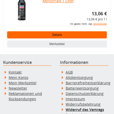
Motorrad 1 Liter
13,06 €
13,06 € pro 1 l
inkl. gesetzl. MwSt., zzgl.
Versandkosten
Details
Merkzettel
Kundenservice
Informationen
Kontakt
AGB
Mein Konto
Altölentsorgung
Mein Merkzettel
Barrierefreiheitserklärung
Newsletter
Batterieentsorgung
Reklamationen und
Datenschutzerklärung
Rücksendungen
Impressum
Widerrufsbelehrung
Widerruf des Vertrags