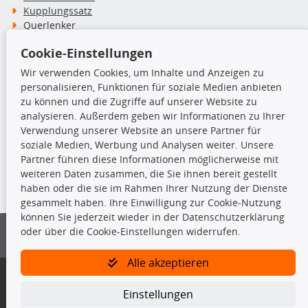
Kupplungssatz
Querlenker
Radlager
Cookie-Einstellungen
Stoßdämpfer
Wir verwenden Cookies, um Inhalte und Anzeigen zu
personalisieren, Funktionen für soziale Medien anbieten
TecDoc Inside
zu können und die Zugriffe auf unserer Website zu
analysieren. Außerdem geben wir Informationen zu Ihrer
Verwendung unserer Website an unsere Partner für
soziale Medien, Werbung und Analysen weiter. Unsere
Partner führen diese Informationen möglicherweise mit
Die hier angezeigten Daten insbesondere die gesamte Datenbank dürfen
weiteren Daten zusammen, die Sie ihnen bereit gestellt
nicht kopiert werden.
haben oder die sie im Rahmen Ihrer Nutzung der Dienste
gesammelt haben. Ihre Einwilligung zur Cookie-Nutzung
Es ist zu unterlassen, die Daten oder die gesamte Datenbank ohne
können Sie jederzeit wieder in der Datenschutzerklärung
vorherige Zustimmung von TecDoc zu vervielfältigen, zu verbreiten
oder über die Cookie-Einstellungen widerrufen.
und/oder diese Handlungen durch Dritte ausführen zu lassen. Ein
Zuwiderhandeln stellt eine Urheberrechtsverletzung dar und wird verfolgt.
Alle akzeptieren
Bitte prüfen Sie, ob das über unseren Onlineshop identifizierte Ersatzteil
auch tatsächlich dem gesuchten Ersatzteil entspricht.
Einstellungen
Gegebenenfalls sind ergänzende Informationen notwendig, um