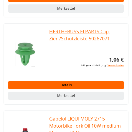
Merkzettel
HERTH+BUSS ELPARTS Clip,
Zier-/Schutzleiste 50267071
1,06 €
inkl. gesetzl. MwSt., zzgl.
Versandkosten
Details
Merkzettel
Gabelöl LIQUI MOLY 2715
Motorbike Fork Oil 10W medium