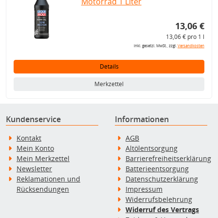
Motorrad 1 Liter
13,06 €
13,06 € pro 1 l
inkl. gesetzl. MwSt., zzgl.
Versandkosten
Details
Merkzettel
Kundenservice
Informationen
Kontakt
AGB
Mein Konto
Altölentsorgung
Mein Merkzettel
Barrierefreiheitserklärung
Newsletter
Batterieentsorgung
Reklamationen und
Datenschutzerklärung
Rücksendungen
Impressum
Widerrufsbelehrung
Widerruf des Vertrags