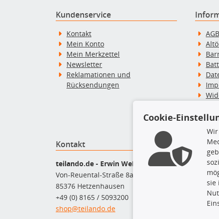
Kundenservice
Infor
Kontakt
AG
Mein Konto
Alt
Mein Merkzettel
Bar
Newsletter
Bat
Reklamationen und
Dat
Rücksendungen
Imp
Wid
Wid
Zah
Cookie-Einstellu
Wir
Med
Kontakt
Top P
geb
soz
Bel
teilando.de - Erwin Weber GmbH
mög
Bre
Von-Reuental-Straße 8a
sie
Bre
85376 Hetzenhausen
Nut
Kup
+49 (0) 8165 / 5093200
Ein
Que
shop@teilando.de
Rad