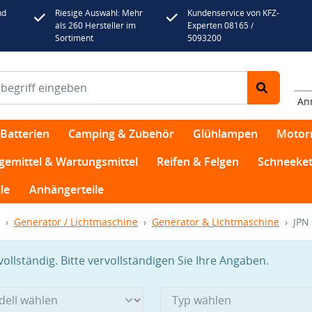
nd
Riesige Auswahl: Mehr
Kundenservice von KFZ-
als 260 Hersteller im
Experten 08165 /
Sortiment
5093200
An
Batterien
Camping & Zubehör
Glühlampen
Motor
egemittel & Wartungsmittel
Reifen & Felgen
Schneeket
le
Anhängerteile
Generator / Lichtmaschine
Generator & Lichtmaschine
JPN
llständig. Bitte vervollständigen Sie Ihre Angaben.