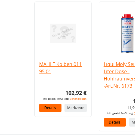
MAHLE Kolben 011
Liqui Moly Seil
95 01
Liter Dose -
Hohlraumvers
-Art.Nr. 6173
102,92 €
inkl. gesetzl. MwSt., zzgl.
Versandkosten
Details
Merkzettel
11,9
inkl. gesetzl. MwSt., zzgl.
Details
M