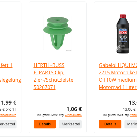
fett 1
HERTH+BUSS
Gabelöl LIQUI M
ELPARTS Clip,
2715 Motorbike 
iegelung
Zier-/Schutzleiste
Oil 10W medium
50267071
Motorrad 1 Liter
11,99 €
13,
1,06 €
9 € pro 1 l
13,06 € 
Versandkosten
inkl. gesetzl. MwSt., zzgl.
Versandkosten
inkl. gesetzl. MwSt., zzgl.
Versa
erkzettel
Details
Merkzettel
Details
Merkz