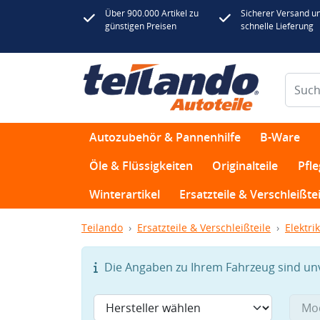
Über 900.000 Artikel zu
Sicherer Versand u
günstigen Preisen
schnelle Lieferung
Autozubehör & Pannenhilfe
B-Ware
Öle & Flüssigkeiten
Originalteile
Pfl
Winterartikel
Ersatzteile & Verschleißtei
Teilando
Ersatzteile & Verschleißteile
Elektrik
Die Angaben zu Ihrem Fahrzeug sind unvo