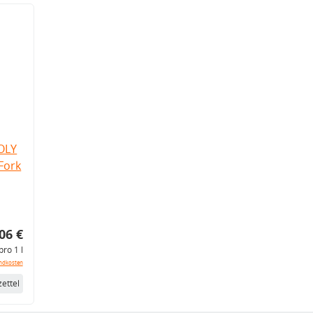
OLY
Fork
06 €
pro 1 l
ndkosten
ettel