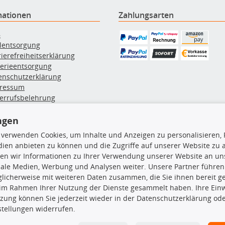
mationen
Zahlungsarten
B
ölentsorgung
rierefreiheitserklärung
terieentsorgung
enschutzerklärung
ressum
errufsbelehrung
erruf des Vertrags
lung & Versand
ngen
 verwenden Cookies, um Inhalte und Anzeigen zu personalisieren, 
ien anbieten zu können und die Zugriffe auf unserer Website zu
rodukte
TecDoc Inside
en wir Informationen zu Ihrer Verwendung unserer Website an uns
iale Medien, Werbung und Analysen weiter. Unsere Partner führen
euchtung
licherweise mit weiteren Daten zusammen, die Sie ihnen bereit ge
msbeläge
 im Rahmen Ihrer Nutzung der Dienste gesammelt haben. Ihre Einwi
msscheiben
zung können Sie jederzeit wieder in der Datenschutzerklärung ode
plungssatz
Die hier angezeigten Daten insbesond
stellungen widerrufen.
rlenker
lager
Es ist zu unterlassen, die Daten ode