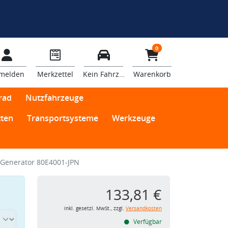
0
melden
Merkzettel
Kein Fahrzeug
Warenkorb
rad
Nutzfahrzeuge
ten
Transportsysteme
Werkzeuge
 Generator 80E4001-JPN
133,81 €
inkl. gesetzl. MwSt., zzgl.
Versandkosten
Verfügbar