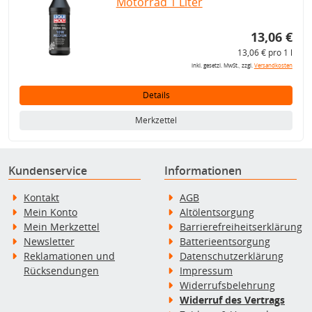
Motorrad 1 Liter
13,06 €
13,06 € pro 1 l
inkl. gesetzl. MwSt., zzgl.
Versandkosten
Details
Merkzettel
Kundenservice
Informationen
Kontakt
AGB
Mein Konto
Altölentsorgung
Mein Merkzettel
Barrierefreiheitserklärung
Newsletter
Batterieentsorgung
Reklamationen und
Datenschutzerklärung
Rücksendungen
Impressum
Widerrufsbelehrung
Widerruf des Vertrags