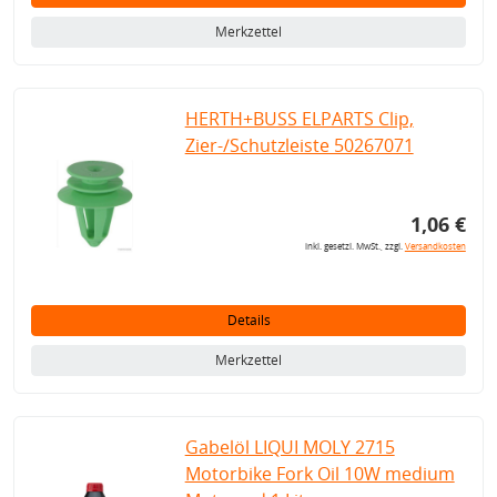
Merkzettel
HERTH+BUSS ELPARTS Clip,
Zier-/Schutzleiste 50267071
1,06 €
inkl. gesetzl. MwSt., zzgl.
Versandkosten
Details
Merkzettel
Gabelöl LIQUI MOLY 2715
Motorbike Fork Oil 10W medium