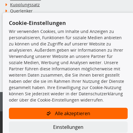
Kupplungssatz
Querlenker
Radlager
Cookie-Einstellungen
Stoßdämpfer
Wir verwenden Cookies, um Inhalte und Anzeigen zu
personalisieren, Funktionen für soziale Medien anbieten
TecDoc Inside
zu können und die Zugriffe auf unserer Website zu
analysieren. Außerdem geben wir Informationen zu Ihrer
Verwendung unserer Website an unsere Partner für
soziale Medien, Werbung und Analysen weiter. Unsere
Partner führen diese Informationen möglicherweise mit
Die hier angezeigten Daten insbesondere die gesamte Datenbank dürfen
weiteren Daten zusammen, die Sie ihnen bereit gestellt
nicht kopiert werden.
haben oder die sie im Rahmen Ihrer Nutzung der Dienste
gesammelt haben. Ihre Einwilligung zur Cookie-Nutzung
Es ist zu unterlassen, die Daten oder die gesamte Datenbank ohne
können Sie jederzeit wieder in der Datenschutzerklärung
vorherige Zustimmung von TecDoc zu vervielfältigen, zu verbreiten
oder über die Cookie-Einstellungen widerrufen.
und/oder diese Handlungen durch Dritte ausführen zu lassen. Ein
Zuwiderhandeln stellt eine Urheberrechtsverletzung dar und wird verfolgt.
Alle akzeptieren
Bitte prüfen Sie, ob das über unseren Onlineshop identifizierte Ersatzteil
auch tatsächlich dem gesuchten Ersatzteil entspricht.
Einstellungen
Gegebenenfalls sind ergänzende Informationen notwendig, um