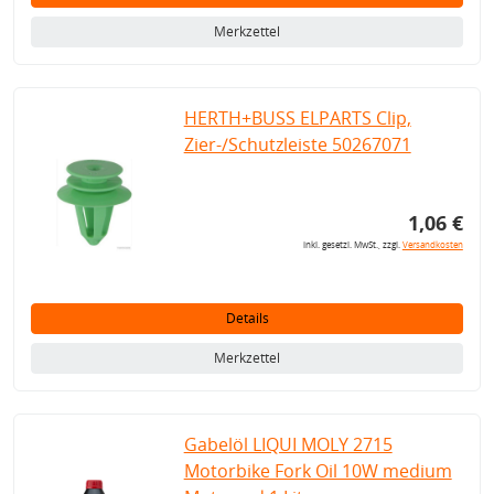
Merkzettel
HERTH+BUSS ELPARTS Clip,
Zier-/Schutzleiste 50267071
1,06 €
inkl. gesetzl. MwSt., zzgl.
Versandkosten
Details
Merkzettel
Gabelöl LIQUI MOLY 2715
Motorbike Fork Oil 10W medium