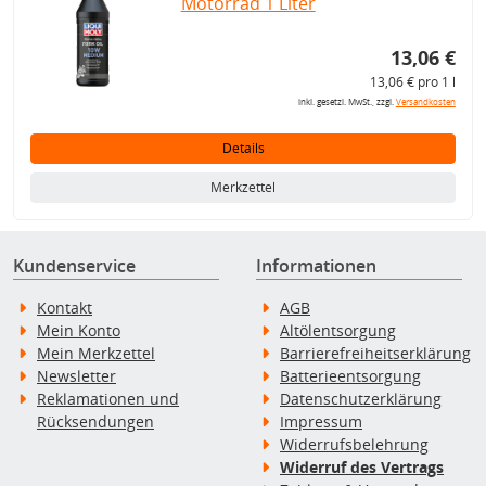
Motorrad 1 Liter
13,06 €
13,06 € pro 1 l
inkl. gesetzl. MwSt., zzgl.
Versandkosten
Details
Merkzettel
Kundenservice
Informationen
Kontakt
AGB
Mein Konto
Altölentsorgung
Mein Merkzettel
Barrierefreiheitserklärung
Newsletter
Batterieentsorgung
Reklamationen und
Datenschutzerklärung
Rücksendungen
Impressum
Widerrufsbelehrung
Widerruf des Vertrags