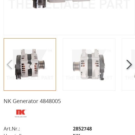
NK Generator 4848005
Art.Nr.:
2852748