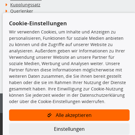
Kupplungssatz
Querlenker
Radlager
Cookie-Einstellungen
Stoßdämpfer
Wir verwenden Cookies, um Inhalte und Anzeigen zu
personalisieren, Funktionen für soziale Medien anbieten
TecDoc Inside
zu können und die Zugriffe auf unserer Website zu
analysieren. Außerdem geben wir Informationen zu Ihrer
Verwendung unserer Website an unsere Partner für
soziale Medien, Werbung und Analysen weiter. Unsere
Partner führen diese Informationen möglicherweise mit
Die hier angezeigten Daten insbesondere die gesamte Datenbank dürfen
weiteren Daten zusammen, die Sie ihnen bereit gestellt
nicht kopiert werden.
haben oder die sie im Rahmen Ihrer Nutzung der Dienste
gesammelt haben. Ihre Einwilligung zur Cookie-Nutzung
Es ist zu unterlassen, die Daten oder die gesamte Datenbank ohne
können Sie jederzeit wieder in der Datenschutzerklärung
vorherige Zustimmung von TecDoc zu vervielfältigen, zu verbreiten
oder über die Cookie-Einstellungen widerrufen.
und/oder diese Handlungen durch Dritte ausführen zu lassen. Ein
Zuwiderhandeln stellt eine Urheberrechtsverletzung dar und wird verfolgt.
Alle akzeptieren
Bitte prüfen Sie, ob das über unseren Onlineshop identifizierte Ersatzteil
auch tatsächlich dem gesuchten Ersatzteil entspricht.
Einstellungen
Gegebenenfalls sind ergänzende Informationen notwendig, um