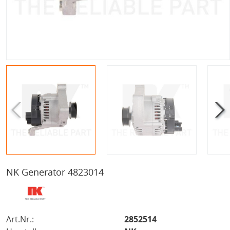
NK Generator 4823014
Art.Nr.:
2852514