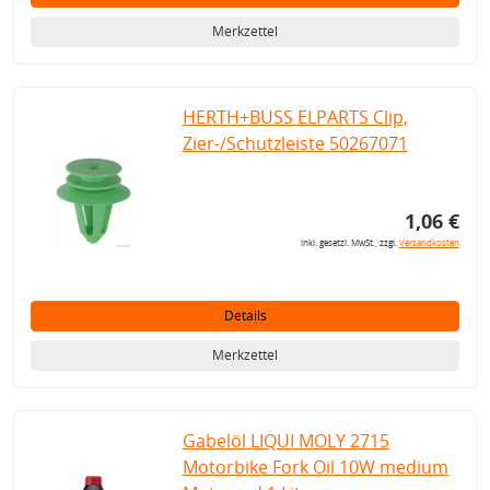
Merkzettel
HERTH+BUSS ELPARTS Clip,
Zier-/Schutzleiste 50267071
1,06 €
inkl. gesetzl. MwSt., zzgl.
Versandkosten
Details
Merkzettel
Gabelöl LIQUI MOLY 2715
Motorbike Fork Oil 10W medium