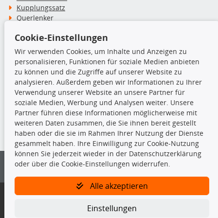
Kupplungssatz
Querlenker
Radlager
Cookie-Einstellungen
Stoßdämpfer
Wir verwenden Cookies, um Inhalte und Anzeigen zu
personalisieren, Funktionen für soziale Medien anbieten
TecDoc Inside
zu können und die Zugriffe auf unserer Website zu
analysieren. Außerdem geben wir Informationen zu Ihrer
Verwendung unserer Website an unsere Partner für
soziale Medien, Werbung und Analysen weiter. Unsere
Partner führen diese Informationen möglicherweise mit
Die hier angezeigten Daten insbesondere die gesamte Datenbank dürfen
weiteren Daten zusammen, die Sie ihnen bereit gestellt
nicht kopiert werden.
haben oder die sie im Rahmen Ihrer Nutzung der Dienste
gesammelt haben. Ihre Einwilligung zur Cookie-Nutzung
Es ist zu unterlassen, die Daten oder die gesamte Datenbank ohne
können Sie jederzeit wieder in der Datenschutzerklärung
vorherige Zustimmung von TecDoc zu vervielfältigen, zu verbreiten
oder über die Cookie-Einstellungen widerrufen.
und/oder diese Handlungen durch Dritte ausführen zu lassen. Ein
Zuwiderhandeln stellt eine Urheberrechtsverletzung dar und wird verfolgt.
Alle akzeptieren
Bitte prüfen Sie, ob das über unseren Onlineshop identifizierte Ersatzteil
auch tatsächlich dem gesuchten Ersatzteil entspricht.
Einstellungen
Gegebenenfalls sind ergänzende Informationen notwendig, um