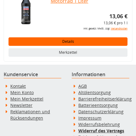
Motorrad 1 Liter
13,06 €
13,06 € pro 1 l
inkl. gesetzl. MwSt., zzgl.
Versandkosten
Details
Merkzettel
Kundenservice
Informationen
Kontakt
AGB
Mein Konto
Altölentsorgung
Mein Merkzettel
Barrierefreiheitserklärung
Newsletter
Batterieentsorgung
Reklamationen und
Datenschutzerklärung
Rücksendungen
Impressum
Widerrufsbelehrung
Widerruf des Vertrags