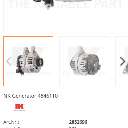
NK Generator 4846110
Art.Nr.:
2852696