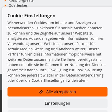
Kupplungssatz
Querlenker
Radlager
Cookie-Einstellungen
Stoßdämpfer
Wir verwenden Cookies, um Inhalte und Anzeigen zu
personalisieren, Funktionen für soziale Medien anbieten
TecDoc Inside
zu können und die Zugriffe auf unserer Website zu
analysieren. Außerdem geben wir Informationen zu Ihrer
Verwendung unserer Website an unsere Partner für
soziale Medien, Werbung und Analysen weiter. Unsere
Partner führen diese Informationen möglicherweise mit
Die hier angezeigten Daten insbesondere die gesamte Datenbank dürfen
weiteren Daten zusammen, die Sie ihnen bereit gestellt
nicht kopiert werden.
haben oder die sie im Rahmen Ihrer Nutzung der Dienste
gesammelt haben. Ihre Einwilligung zur Cookie-Nutzung
Es ist zu unterlassen, die Daten oder die gesamte Datenbank ohne
können Sie jederzeit wieder in der Datenschutzerklärung
vorherige Zustimmung von TecDoc zu vervielfältigen, zu verbreiten
oder über die Cookie-Einstellungen widerrufen.
und/oder diese Handlungen durch Dritte ausführen zu lassen. Ein
Zuwiderhandeln stellt eine Urheberrechtsverletzung dar und wird verfolgt.
Alle akzeptieren
Bitte prüfen Sie, ob das über unseren Onlineshop identifizierte Ersatzteil
auch tatsächlich dem gesuchten Ersatzteil entspricht.
Einstellungen
Gegebenenfalls sind ergänzende Informationen notwendig, um
sicherzustellen, dass das gewählte Ersatzteil auch in das gewünschte