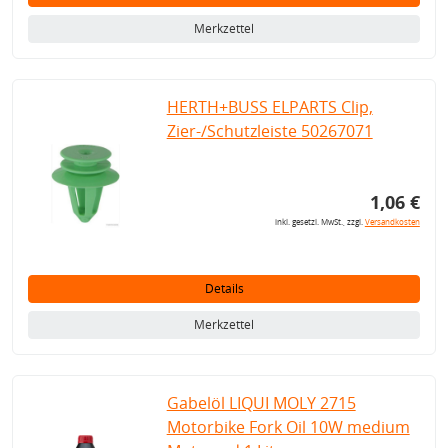
Merkzettel
HERTH+BUSS ELPARTS Clip,
Zier-/Schutzleiste 50267071
1,06 €
inkl. gesetzl. MwSt., zzgl.
Versandkosten
Details
Merkzettel
Gabelöl LIQUI MOLY 2715
Motorbike Fork Oil 10W medium