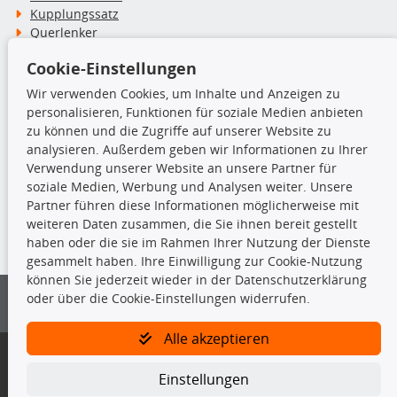
Kupplungssatz
Querlenker
Radlager
Cookie-Einstellungen
Stoßdämpfer
Wir verwenden Cookies, um Inhalte und Anzeigen zu
personalisieren, Funktionen für soziale Medien anbieten
TecDoc Inside
zu können und die Zugriffe auf unserer Website zu
analysieren. Außerdem geben wir Informationen zu Ihrer
Verwendung unserer Website an unsere Partner für
soziale Medien, Werbung und Analysen weiter. Unsere
Partner führen diese Informationen möglicherweise mit
Die hier angezeigten Daten insbesondere die gesamte Datenbank dürfen
weiteren Daten zusammen, die Sie ihnen bereit gestellt
nicht kopiert werden.
haben oder die sie im Rahmen Ihrer Nutzung der Dienste
gesammelt haben. Ihre Einwilligung zur Cookie-Nutzung
Es ist zu unterlassen, die Daten oder die gesamte Datenbank ohne
können Sie jederzeit wieder in der Datenschutzerklärung
vorherige Zustimmung von TecDoc zu vervielfältigen, zu verbreiten
oder über die Cookie-Einstellungen widerrufen.
und/oder diese Handlungen durch Dritte ausführen zu lassen. Ein
Zuwiderhandeln stellt eine Urheberrechtsverletzung dar und wird verfolgt.
Alle akzeptieren
Bitte prüfen Sie, ob das über unseren Onlineshop identifizierte Ersatzteil
auch tatsächlich dem gesuchten Ersatzteil entspricht.
Einstellungen
Gegebenenfalls sind ergänzende Informationen notwendig, um