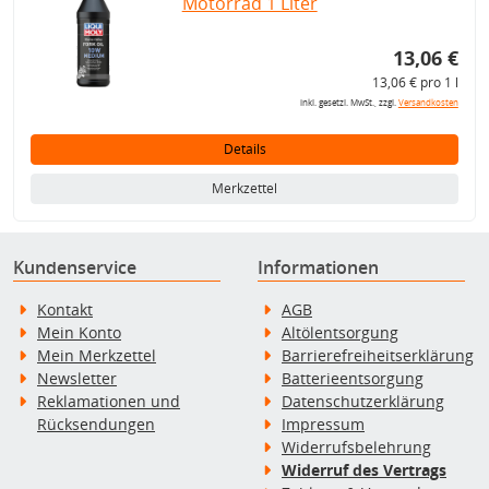
Motorrad 1 Liter
13,06 €
13,06 € pro 1 l
inkl. gesetzl. MwSt., zzgl.
Versandkosten
Details
Merkzettel
Kundenservice
Informationen
Kontakt
AGB
Mein Konto
Altölentsorgung
Mein Merkzettel
Barrierefreiheitserklärung
Newsletter
Batterieentsorgung
Reklamationen und
Datenschutzerklärung
Rücksendungen
Impressum
Widerrufsbelehrung
Widerruf des Vertrags