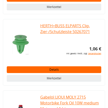
Merkzettel
HERTH+BUSS ELPARTS Clip,
Zier-/Schutzleiste 50267071
1,06 €
inkl. gesetzl. MwSt., zzgl.
Versandkosten
Details
Merkzettel
Gabelöl LIQUI MOLY 2715
Motorbike Fork Oil 10W medium