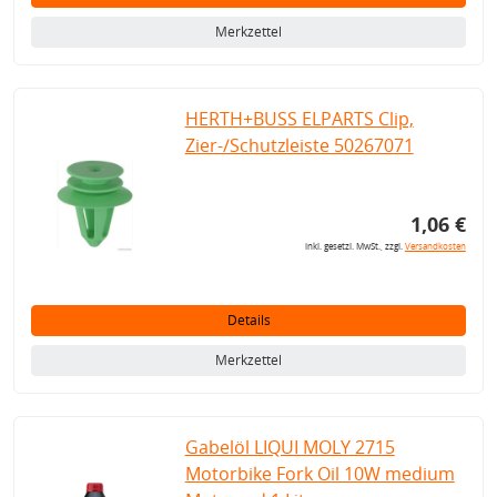
Merkzettel
HERTH+BUSS ELPARTS Clip,
Zier-/Schutzleiste 50267071
1,06 €
inkl. gesetzl. MwSt., zzgl.
Versandkosten
Details
Merkzettel
Gabelöl LIQUI MOLY 2715
Motorbike Fork Oil 10W medium