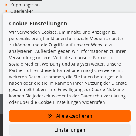
Kupplungssatz
Querlenker
Radlager
Cookie-Einstellungen
Stoßdämpfer
Wir verwenden Cookies, um Inhalte und Anzeigen zu
personalisieren, Funktionen für soziale Medien anbieten
TecDoc Inside
zu können und die Zugriffe auf unserer Website zu
analysieren. Außerdem geben wir Informationen zu Ihrer
Verwendung unserer Website an unsere Partner für
soziale Medien, Werbung und Analysen weiter. Unsere
Partner führen diese Informationen möglicherweise mit
Die hier angezeigten Daten insbesondere die gesamte Datenbank dürfen
weiteren Daten zusammen, die Sie ihnen bereit gestellt
nicht kopiert werden.
haben oder die sie im Rahmen Ihrer Nutzung der Dienste
gesammelt haben. Ihre Einwilligung zur Cookie-Nutzung
Es ist zu unterlassen, die Daten oder die gesamte Datenbank ohne
können Sie jederzeit wieder in der Datenschutzerklärung
vorherige Zustimmung von TecDoc zu vervielfältigen, zu verbreiten
oder über die Cookie-Einstellungen widerrufen.
und/oder diese Handlungen durch Dritte ausführen zu lassen. Ein
Zuwiderhandeln stellt eine Urheberrechtsverletzung dar und wird verfolgt.
Alle akzeptieren
Bitte prüfen Sie, ob das über unseren Onlineshop identifizierte Ersatzteil
auch tatsächlich dem gesuchten Ersatzteil entspricht.
Einstellungen
Gegebenenfalls sind ergänzende Informationen notwendig, um