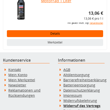
Motorrad 1 Liter
13,06 €
13,06 € pro 1 l
inkl. gesetzl. MwSt., zzgl.
Versandkosten
Details
Merkzettel
Kundenservice
Informationen
Kontakt
AGB
Mein Konto
Altölentsorgung
Mein Merkzettel
Barrierefreiheitserklärung
Newsletter
Batterieentsorgung
Reklamationen und
Datenschutzerklärung
Rücksendungen
Impressum
Widerrufsbelehrung
Widerruf des Vertrags