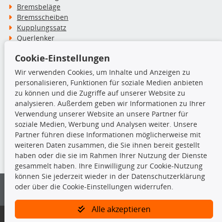
Bremsbeläge
Bremsscheiben
Kupplungssatz
Querlenker
Radlager
Cookie-Einstellungen
Stoßdämpfer
Wir verwenden Cookies, um Inhalte und Anzeigen zu
personalisieren, Funktionen für soziale Medien anbieten
TecDoc Inside
zu können und die Zugriffe auf unserer Website zu
analysieren. Außerdem geben wir Informationen zu Ihrer
Verwendung unserer Website an unsere Partner für
soziale Medien, Werbung und Analysen weiter. Unsere
Partner führen diese Informationen möglicherweise mit
Die hier angezeigten Daten insbesondere die gesamte Datenbank dürfen
weiteren Daten zusammen, die Sie ihnen bereit gestellt
nicht kopiert werden.
haben oder die sie im Rahmen Ihrer Nutzung der Dienste
gesammelt haben. Ihre Einwilligung zur Cookie-Nutzung
Es ist zu unterlassen, die Daten oder die gesamte Datenbank ohne
können Sie jederzeit wieder in der Datenschutzerklärung
vorherige Zustimmung von TecDoc zu vervielfältigen, zu verbreiten
oder über die Cookie-Einstellungen widerrufen.
und/oder diese Handlungen durch Dritte ausführen zu lassen. Ein
Zuwiderhandeln stellt eine Urheberrechtsverletzung dar und wird verfolgt.
Alle akzeptieren
Bitte prüfen Sie, ob das über unseren Onlineshop identifizierte Ersatzteil
auch tatsächlich dem gesuchten Ersatzteil entspricht.