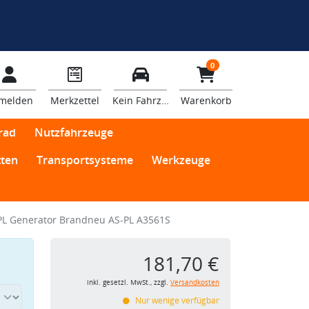
0
melden
Merkzettel
Kein Fahrzeug
Warenkorb
rad
Nutzfahrzeuge
ten
Transportsysteme
Werkzeuge
PL Generator Brandneu AS-PL A3561S
181,70 €
inkl. gesetzl. MwSt., zzgl.
Versandkosten
Nur wenige verfügbar