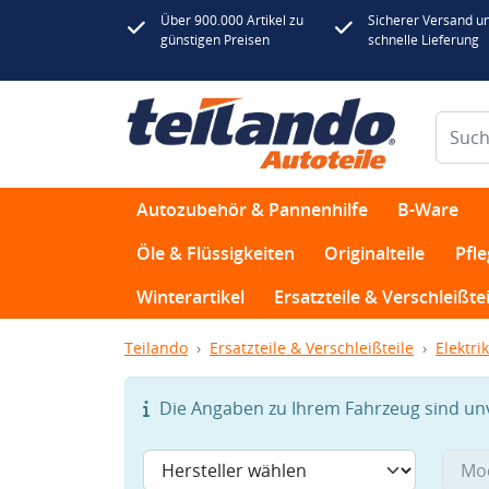
Über 900.000 Artikel zu
Sicherer Versand u
günstigen Preisen
schnelle Lieferung
Autozubehör & Pannenhilfe
B-Ware
Öle & Flüssigkeiten
Originalteile
Pfl
Winterartikel
Ersatzteile & Verschleißtei
Teilando
Ersatzteile & Verschleißteile
Elektrik
Die Angaben zu Ihrem Fahrzeug sind unvo