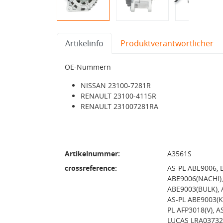
Artikelinfo
Produktverantwortlicher
OE-Nummern
NISSAN 23100-7281R
RENAULT 23100-4115R
RENAULT 231007281RA
Artikelnummer:
A3561S
crossreference:
AS-PL ABE9006, 
ABE9006(NACHI),
ABE9003(BULK), 
AS-PL ABE9003(K
PL AFP3018(V), 
LUCAS LRA03732,