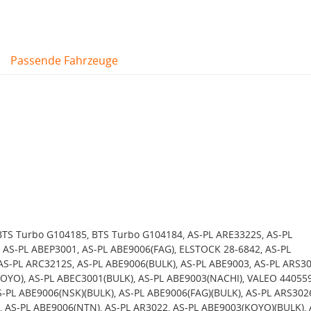
Passende Fahrzeuge
BTS Turbo G104185, BTS Turbo G104184, AS-PL ARE3322S, AS-PL
 AS-PL ABEP3001, AS-PL ABE9006(FAG), ELSTOCK 28-6842, AS-PL
AS-PL ARC3212S, AS-PL ABE9006(BULK), AS-PL ABE9003, AS-PL ARS30
OYO), AS-PL ABEC3001(BULK), AS-PL ABE9003(NACHI), VALEO 440559
AS-PL ABE9006(NSK)(BULK), AS-PL ABE9006(FAG)(BULK), AS-PL ARS302
 AS-PL ABE9006(NTN), AS-PL AR3022, AS-PL ABE9003(KOYO)(BULK), 