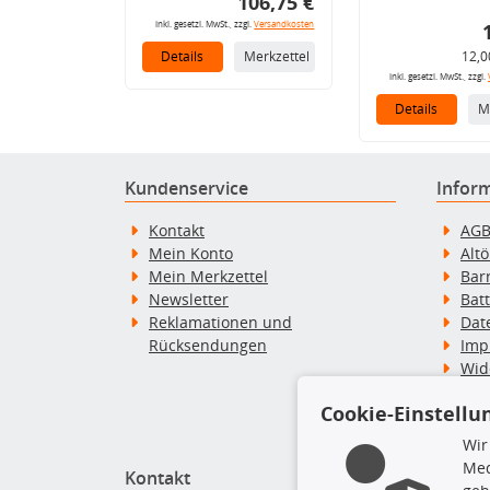
106,75 €
inkl. gesetzl. MwSt., zzgl.
Versandkosten
Details
Merkzettel
12,0
inkl. gesetzl. MwSt., zzgl.
Details
M
Kundenservice
Infor
Kontakt
AG
Mein Konto
Alt
Mein Merkzettel
Bar
Newsletter
Bat
Reklamationen und
Dat
Rücksendungen
Imp
Wid
Wid
Cookie-Einstellu
Zah
Wir
Med
Kontakt
Top P