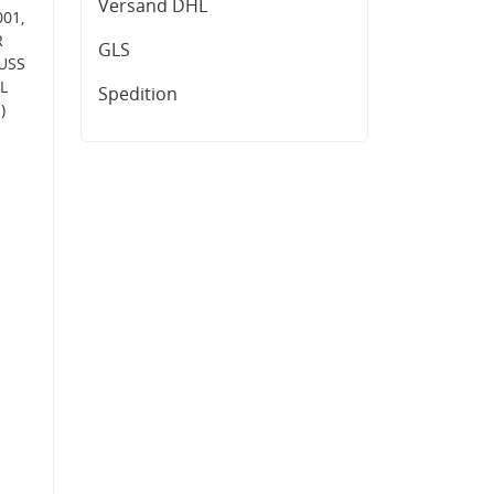
Versand DHL
001,
R
GLS
BUSS
L
Spedition
)