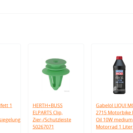
fett 1
HERTH+BUSS
Gabelöl LIQUI M
ELPARTS Clip,
2715 Motorbike 
iegelung
Zier-/Schutzleiste
Oil 10W medium
50267071
Motorrad 1 Liter