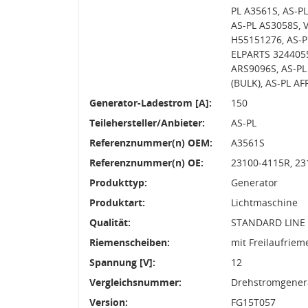
PL A3561S, AS-P
AS-PL AS3058S, 
H55151276, AS-P
ELPARTS 3244055
ARS9096S, AS-PL
(BULK), AS-PL A
Generator-Ladestrom [A]:
150
Teilehersteller/Anbieter:
AS-PL
Referenznummer(n) OEM:
A3561S
Referenznummer(n) OE:
23100-4115R, 23
Produkttyp:
Generator
Produktart:
Lichtmaschine
Qualität:
STANDARD LINE
Riemenscheiben:
mit Freilaufrie
Spannung [V]:
12
Vergleichsnummer:
Drehstromgenera
Version:
FG15T057