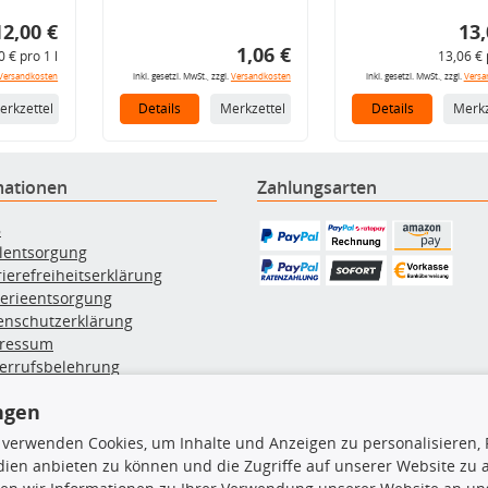
12,00 €
13,
1,06 €
0 € pro 1 l
13,06 € 
Versandkosten
inkl. gesetzl. MwSt., zzgl.
Versandkosten
inkl. gesetzl. MwSt., zzgl.
Versa
erkzettel
Details
Merkzettel
Details
Merkz
mationen
Zahlungsarten
B
ölentsorgung
rierefreiheitserklärung
terieentsorgung
enschutzerklärung
ressum
errufsbelehrung
erruf des Vertrags
ngen
lung & Versand
 verwenden Cookies, um Inhalte und Anzeigen zu personalisieren, 
ien anbieten zu können und die Zugriffe auf unserer Website zu
rodukte
TecDoc Inside