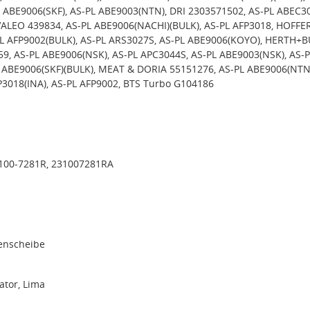
L ABE9006(SKF), AS-PL ABE9003(NTN), DRI 2303571502, AS-PL ABEC3
VALEO 439834, AS-PL ABE9006(NACHI)(BULK), AS-PL AFP3018, HOFFE
L AFP9002(BULK), AS-PL ARS3027S, AS-PL ABE9006(KOYO), HERTH+
9, AS-PL ABE9006(NSK), AS-PL APC3044S, AS-PL ABE9003(NSK), AS-P
 ABE9006(SKF)(BULK), MEAT & DORIA 55151276, AS-PL ABE9006(NTN
FP3018(INA), AS-PL AFP9002, BTS Turbo G104186
100-7281R, 231007281RA
menscheibe
tor, Lima