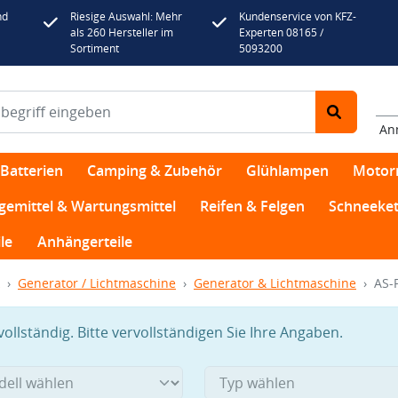
nd
Riesige Auswahl: Mehr
Kundenservice von KFZ-
als 260 Hersteller im
Experten 08165 /
Sortiment
5093200
An
Batterien
Camping & Zubehör
Glühlampen
Motor
egemittel & Wartungsmittel
Reifen & Felgen
Schneeket
le
Anhängerteile
Generator / Lichtmaschine
Generator & Lichtmaschine
AS-
llständig. Bitte vervollständigen Sie Ihre Angaben.