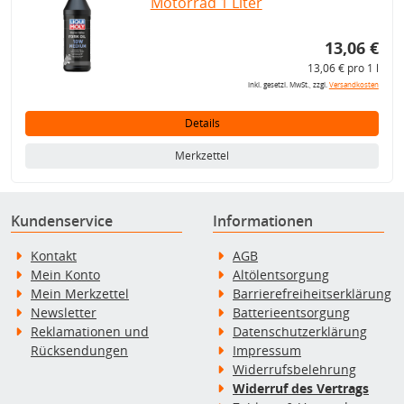
Motorrad 1 Liter
13,06 €
13,06 € pro 1 l
inkl. gesetzl. MwSt., zzgl.
Versandkosten
Details
Merkzettel
Kundenservice
Informationen
Kontakt
AGB
Mein Konto
Altölentsorgung
Mein Merkzettel
Barrierefreiheitserklärung
Newsletter
Batterieentsorgung
Reklamationen und
Datenschutzerklärung
Rücksendungen
Impressum
Widerrufsbelehrung
Widerruf des Vertrags