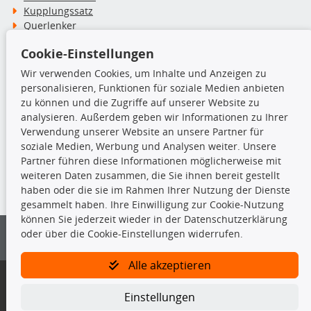
Kupplungssatz
Querlenker
Radlager
Cookie-Einstellungen
Stoßdämpfer
Wir verwenden Cookies, um Inhalte und Anzeigen zu
personalisieren, Funktionen für soziale Medien anbieten
TecDoc Inside
zu können und die Zugriffe auf unserer Website zu
analysieren. Außerdem geben wir Informationen zu Ihrer
Verwendung unserer Website an unsere Partner für
soziale Medien, Werbung und Analysen weiter. Unsere
Partner führen diese Informationen möglicherweise mit
Die hier angezeigten Daten insbesondere die gesamte Datenbank dürfen
weiteren Daten zusammen, die Sie ihnen bereit gestellt
nicht kopiert werden.
haben oder die sie im Rahmen Ihrer Nutzung der Dienste
gesammelt haben. Ihre Einwilligung zur Cookie-Nutzung
Es ist zu unterlassen, die Daten oder die gesamte Datenbank ohne
können Sie jederzeit wieder in der Datenschutzerklärung
vorherige Zustimmung von TecDoc zu vervielfältigen, zu verbreiten
oder über die Cookie-Einstellungen widerrufen.
und/oder diese Handlungen durch Dritte ausführen zu lassen. Ein
Zuwiderhandeln stellt eine Urheberrechtsverletzung dar und wird verfolgt.
Alle akzeptieren
Bitte prüfen Sie, ob das über unseren Onlineshop identifizierte Ersatzteil
auch tatsächlich dem gesuchten Ersatzteil entspricht.
Einstellungen
Gegebenenfalls sind ergänzende Informationen notwendig, um