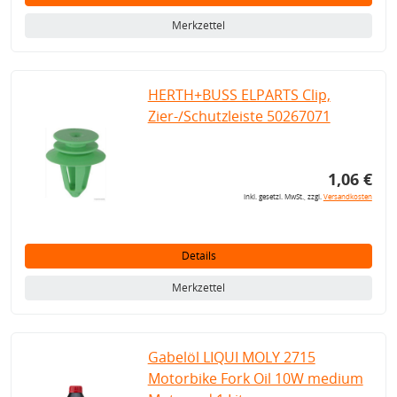
Merkzettel
HERTH+BUSS ELPARTS Clip,
Zier-/Schutzleiste 50267071
1,06 €
inkl. gesetzl. MwSt., zzgl.
Versandkosten
Details
Merkzettel
Gabelöl LIQUI MOLY 2715
Motorbike Fork Oil 10W medium