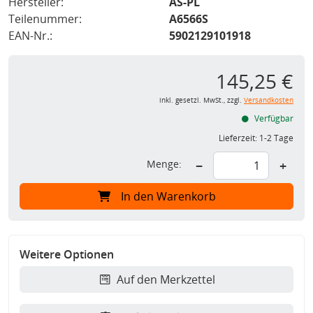
Hersteller:
AS-PL
Teilenummer:
A6566S
EAN-Nr.:
5902129101918
145,25 €
inkl. gesetzl. MwSt., zzgl.
Versandkosten
Verfügbar
Lieferzeit:
1-2 Tage
Menge:
−
+
In den Warenkorb
Weitere Optionen
Auf den Merkzettel