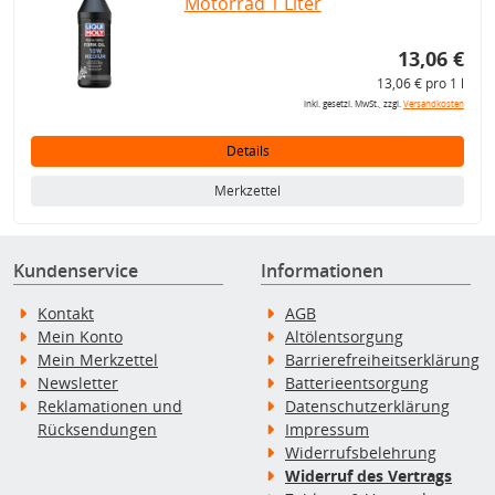
Motorrad 1 Liter
13,06 €
13,06 € pro 1 l
inkl. gesetzl. MwSt., zzgl.
Versandkosten
Details
Merkzettel
Kundenservice
Informationen
Kontakt
AGB
Mein Konto
Altölentsorgung
Mein Merkzettel
Barrierefreiheitserklärung
Newsletter
Batterieentsorgung
Reklamationen und
Datenschutzerklärung
Rücksendungen
Impressum
Widerrufsbelehrung
Widerruf des Vertrags