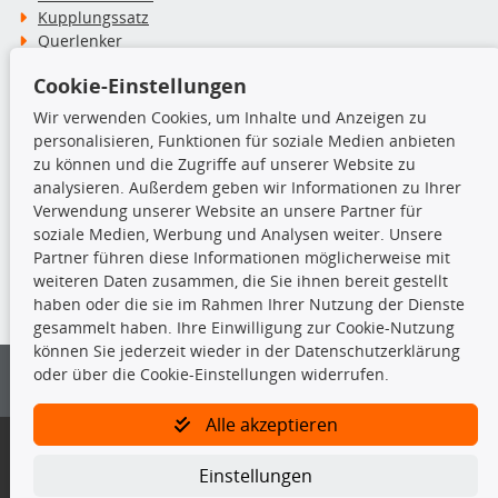
Kupplungssatz
Querlenker
Radlager
Cookie-Einstellungen
Stoßdämpfer
Wir verwenden Cookies, um Inhalte und Anzeigen zu
personalisieren, Funktionen für soziale Medien anbieten
TecDoc Inside
zu können und die Zugriffe auf unserer Website zu
analysieren. Außerdem geben wir Informationen zu Ihrer
Verwendung unserer Website an unsere Partner für
soziale Medien, Werbung und Analysen weiter. Unsere
Partner führen diese Informationen möglicherweise mit
Die hier angezeigten Daten insbesondere die gesamte Datenbank dürfen
weiteren Daten zusammen, die Sie ihnen bereit gestellt
nicht kopiert werden.
haben oder die sie im Rahmen Ihrer Nutzung der Dienste
gesammelt haben. Ihre Einwilligung zur Cookie-Nutzung
Es ist zu unterlassen, die Daten oder die gesamte Datenbank ohne
können Sie jederzeit wieder in der Datenschutzerklärung
vorherige Zustimmung von TecDoc zu vervielfältigen, zu verbreiten
oder über die Cookie-Einstellungen widerrufen.
und/oder diese Handlungen durch Dritte ausführen zu lassen. Ein
Zuwiderhandeln stellt eine Urheberrechtsverletzung dar und wird verfolgt.
Alle akzeptieren
Bitte prüfen Sie, ob das über unseren Onlineshop identifizierte Ersatzteil
auch tatsächlich dem gesuchten Ersatzteil entspricht.
Einstellungen
Gegebenenfalls sind ergänzende Informationen notwendig, um