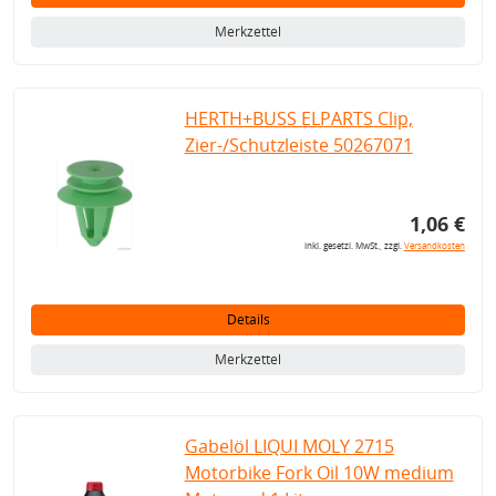
Merkzettel
HERTH+BUSS ELPARTS Clip,
Zier-/Schutzleiste 50267071
1,06 €
inkl. gesetzl. MwSt., zzgl.
Versandkosten
Details
Merkzettel
Gabelöl LIQUI MOLY 2715
Motorbike Fork Oil 10W medium