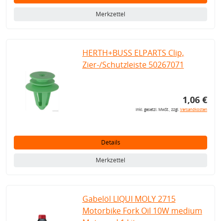
Merkzettel
HERTH+BUSS ELPARTS Clip,
Zier-/Schutzleiste 50267071
1,06 €
inkl. gesetzl. MwSt., zzgl.
Versandkosten
Details
Merkzettel
Gabelöl LIQUI MOLY 2715
Motorbike Fork Oil 10W medium