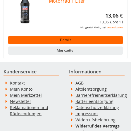
Motorrad 1 Liter
13,06 €
13,06 € pro 1 l
inkl. gesetzl. MwSt., zzgl.
Versandkosten
Details
Merkzettel
Kundenservice
Informationen
Kontakt
AGB
Mein Konto
Altölentsorgung
Mein Merkzettel
Barrierefreiheitserklärung
Newsletter
Batterieentsorgung
Reklamationen und
Datenschutzerklärung
Rücksendungen
Impressum
Widerrufsbelehrung
Widerruf des Vertrags