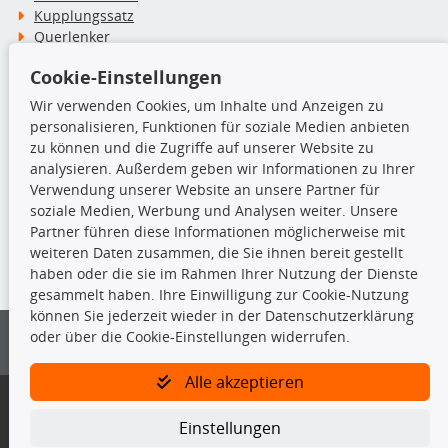
Kupplungssatz
Querlenker
Radlager
Cookie-Einstellungen
Stoßdämpfer
Wir verwenden Cookies, um Inhalte und Anzeigen zu
personalisieren, Funktionen für soziale Medien anbieten
TecDoc Inside
zu können und die Zugriffe auf unserer Website zu
analysieren. Außerdem geben wir Informationen zu Ihrer
Verwendung unserer Website an unsere Partner für
soziale Medien, Werbung und Analysen weiter. Unsere
Partner führen diese Informationen möglicherweise mit
Die hier angezeigten Daten insbesondere die gesamte Datenbank dürfen
weiteren Daten zusammen, die Sie ihnen bereit gestellt
nicht kopiert werden.
haben oder die sie im Rahmen Ihrer Nutzung der Dienste
gesammelt haben. Ihre Einwilligung zur Cookie-Nutzung
Es ist zu unterlassen, die Daten oder die gesamte Datenbank ohne
können Sie jederzeit wieder in der Datenschutzerklärung
vorherige Zustimmung von TecDoc zu vervielfältigen, zu verbreiten
oder über die Cookie-Einstellungen widerrufen.
und/oder diese Handlungen durch Dritte ausführen zu lassen. Ein
Zuwiderhandeln stellt eine Urheberrechtsverletzung dar und wird verfolgt.
Alle akzeptieren
Bitte prüfen Sie, ob das über unseren Onlineshop identifizierte Ersatzteil
auch tatsächlich dem gesuchten Ersatzteil entspricht.
Einstellungen
Gegebenenfalls sind ergänzende Informationen notwendig, um