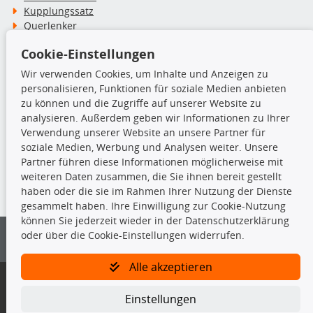
Kupplungssatz
Querlenker
Radlager
Cookie-Einstellungen
Stoßdämpfer
Wir verwenden Cookies, um Inhalte und Anzeigen zu
personalisieren, Funktionen für soziale Medien anbieten
TecDoc Inside
zu können und die Zugriffe auf unserer Website zu
analysieren. Außerdem geben wir Informationen zu Ihrer
Verwendung unserer Website an unsere Partner für
soziale Medien, Werbung und Analysen weiter. Unsere
Partner führen diese Informationen möglicherweise mit
Die hier angezeigten Daten insbesondere die gesamte Datenbank dürfen
weiteren Daten zusammen, die Sie ihnen bereit gestellt
nicht kopiert werden.
haben oder die sie im Rahmen Ihrer Nutzung der Dienste
gesammelt haben. Ihre Einwilligung zur Cookie-Nutzung
Es ist zu unterlassen, die Daten oder die gesamte Datenbank ohne
können Sie jederzeit wieder in der Datenschutzerklärung
vorherige Zustimmung von TecDoc zu vervielfältigen, zu verbreiten
oder über die Cookie-Einstellungen widerrufen.
und/oder diese Handlungen durch Dritte ausführen zu lassen. Ein
Zuwiderhandeln stellt eine Urheberrechtsverletzung dar und wird verfolgt.
Alle akzeptieren
Bitte prüfen Sie, ob das über unseren Onlineshop identifizierte Ersatzteil
auch tatsächlich dem gesuchten Ersatzteil entspricht.
Einstellungen
Gegebenenfalls sind ergänzende Informationen notwendig, um