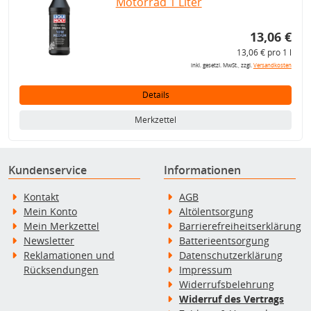
Motorrad 1 Liter
13,06 €
13,06 € pro 1 l
inkl. gesetzl. MwSt., zzgl.
Versandkosten
Details
Merkzettel
Kundenservice
Informationen
Kontakt
AGB
Mein Konto
Altölentsorgung
Mein Merkzettel
Barrierefreiheitserklärung
Newsletter
Batterieentsorgung
Reklamationen und
Datenschutzerklärung
Rücksendungen
Impressum
Widerrufsbelehrung
Widerruf des Vertrags