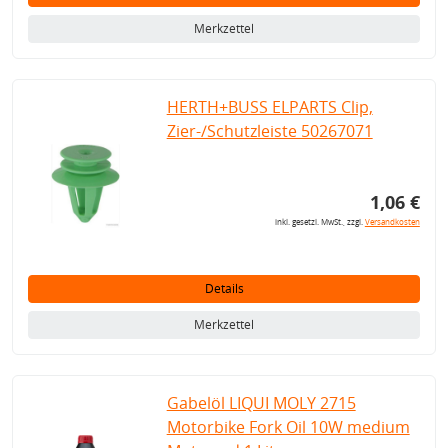
Merkzettel
HERTH+BUSS ELPARTS Clip,
Zier-/Schutzleiste 50267071
1,06 €
inkl. gesetzl. MwSt., zzgl.
Versandkosten
Details
Merkzettel
Gabelöl LIQUI MOLY 2715
Motorbike Fork Oil 10W medium