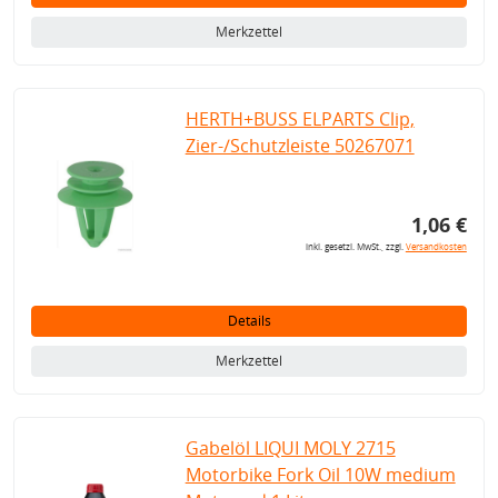
Merkzettel
HERTH+BUSS ELPARTS Clip,
Zier-/Schutzleiste 50267071
1,06 €
inkl. gesetzl. MwSt., zzgl.
Versandkosten
Details
Merkzettel
Gabelöl LIQUI MOLY 2715
Motorbike Fork Oil 10W medium