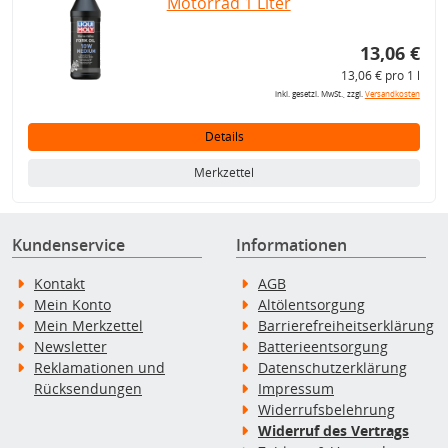
Motorrad 1 Liter
13,06 €
13,06 € pro 1 l
inkl. gesetzl. MwSt., zzgl.
Versandkosten
Details
Merkzettel
Kundenservice
Informationen
Kontakt
AGB
Mein Konto
Altölentsorgung
Mein Merkzettel
Barrierefreiheitserklärung
Newsletter
Batterieentsorgung
Reklamationen und
Datenschutzerklärung
Rücksendungen
Impressum
Widerrufsbelehrung
Widerruf des Vertrags