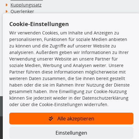
Kupplungssatz
Querlenker
Radlager
Cookie-Einstellungen
Stoßdämpfer
Wir verwenden Cookies, um Inhalte und Anzeigen zu
personalisieren, Funktionen für soziale Medien anbieten
TecDoc Inside
zu können und die Zugriffe auf unserer Website zu
analysieren. Außerdem geben wir Informationen zu Ihrer
Verwendung unserer Website an unsere Partner für
soziale Medien, Werbung und Analysen weiter. Unsere
Partner führen diese Informationen möglicherweise mit
Die hier angezeigten Daten insbesondere die gesamte Datenbank dürfen
weiteren Daten zusammen, die Sie ihnen bereit gestellt
nicht kopiert werden.
haben oder die sie im Rahmen Ihrer Nutzung der Dienste
gesammelt haben. Ihre Einwilligung zur Cookie-Nutzung
Es ist zu unterlassen, die Daten oder die gesamte Datenbank ohne
können Sie jederzeit wieder in der Datenschutzerklärung
vorherige Zustimmung von TecDoc zu vervielfältigen, zu verbreiten
oder über die Cookie-Einstellungen widerrufen.
und/oder diese Handlungen durch Dritte ausführen zu lassen. Ein
Zuwiderhandeln stellt eine Urheberrechtsverletzung dar und wird verfolgt.
Alle akzeptieren
Bitte prüfen Sie, ob das über unseren Onlineshop identifizierte Ersatzteil
auch tatsächlich dem gesuchten Ersatzteil entspricht.
Einstellungen
Gegebenenfalls sind ergänzende Informationen notwendig, um