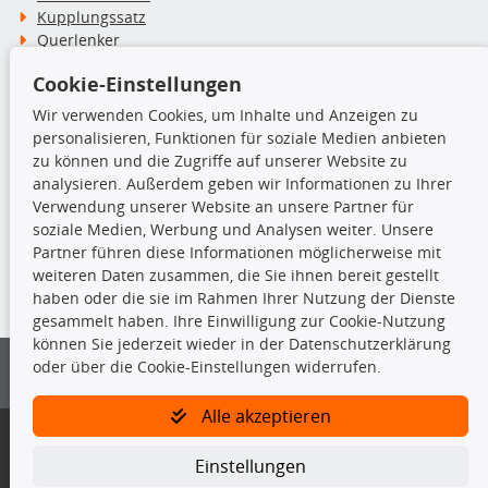
Kupplungssatz
Querlenker
Radlager
Cookie-Einstellungen
Stoßdämpfer
Wir verwenden Cookies, um Inhalte und Anzeigen zu
personalisieren, Funktionen für soziale Medien anbieten
TecDoc Inside
zu können und die Zugriffe auf unserer Website zu
analysieren. Außerdem geben wir Informationen zu Ihrer
Verwendung unserer Website an unsere Partner für
soziale Medien, Werbung und Analysen weiter. Unsere
Partner führen diese Informationen möglicherweise mit
Die hier angezeigten Daten insbesondere die gesamte Datenbank dürfen
weiteren Daten zusammen, die Sie ihnen bereit gestellt
nicht kopiert werden.
haben oder die sie im Rahmen Ihrer Nutzung der Dienste
gesammelt haben. Ihre Einwilligung zur Cookie-Nutzung
Es ist zu unterlassen, die Daten oder die gesamte Datenbank ohne
können Sie jederzeit wieder in der Datenschutzerklärung
vorherige Zustimmung von TecDoc zu vervielfältigen, zu verbreiten
oder über die Cookie-Einstellungen widerrufen.
und/oder diese Handlungen durch Dritte ausführen zu lassen. Ein
Zuwiderhandeln stellt eine Urheberrechtsverletzung dar und wird verfolgt.
Alle akzeptieren
Bitte prüfen Sie, ob das über unseren Onlineshop identifizierte Ersatzteil
auch tatsächlich dem gesuchten Ersatzteil entspricht.
Einstellungen
Gegebenenfalls sind ergänzende Informationen notwendig, um