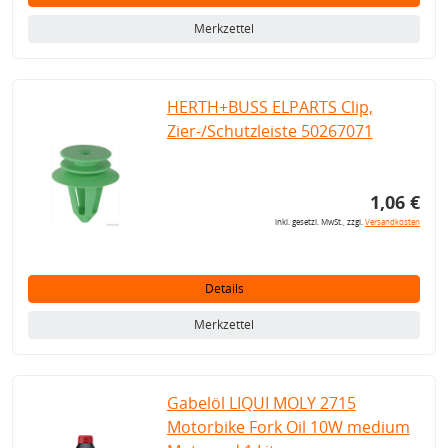
Merkzettel
HERTH+BUSS ELPARTS Clip,
Zier-/Schutzleiste 50267071
1,06 €
inkl. gesetzl. MwSt., zzgl.
Versandkosten
Details
Merkzettel
Gabelöl LIQUI MOLY 2715
Motorbike Fork Oil 10W medium