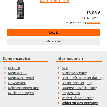
Motorrad 1 Liter
13,06 €
13,06 € pro 1 l
inkl. gesetzl. MwSt., zzgl.
Versandkosten
Details
Merkzettel
Kundenservice
Informationen
Kontakt
AGB
Mein Konto
Altölentsorgung
Mein Merkzettel
Barrierefreiheitserklärung
Newsletter
Batterieentsorgung
Reklamationen und
Datenschutzerklärung
Rücksendungen
Impressum
Widerrufsbelehrung
Widerruf des Vertrags