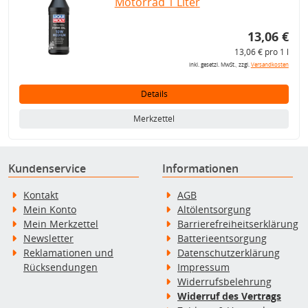
Motorrad 1 Liter
13,06 €
13,06 € pro 1 l
inkl. gesetzl. MwSt., zzgl.
Versandkosten
Details
Merkzettel
Kundenservice
Informationen
Kontakt
AGB
Mein Konto
Altölentsorgung
Mein Merkzettel
Barrierefreiheitserklärung
Newsletter
Batterieentsorgung
Reklamationen und
Datenschutzerklärung
Rücksendungen
Impressum
Widerrufsbelehrung
Widerruf des Vertrags