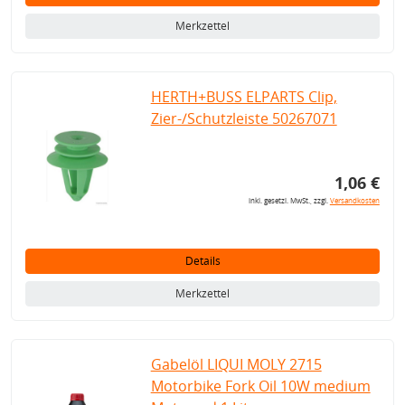
Merkzettel
HERTH+BUSS ELPARTS Clip,
Zier-/Schutzleiste 50267071
1,06 €
inkl. gesetzl. MwSt., zzgl.
Versandkosten
Details
Merkzettel
Gabelöl LIQUI MOLY 2715
Motorbike Fork Oil 10W medium