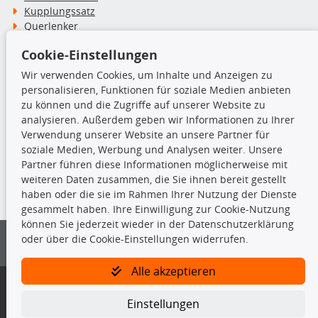
Kupplungssatz
Querlenker
Radlager
Cookie-Einstellungen
Stoßdämpfer
Wir verwenden Cookies, um Inhalte und Anzeigen zu
personalisieren, Funktionen für soziale Medien anbieten
TecDoc Inside
zu können und die Zugriffe auf unserer Website zu
analysieren. Außerdem geben wir Informationen zu Ihrer
Verwendung unserer Website an unsere Partner für
soziale Medien, Werbung und Analysen weiter. Unsere
Partner führen diese Informationen möglicherweise mit
Die hier angezeigten Daten insbesondere die gesamte Datenbank dürfen
weiteren Daten zusammen, die Sie ihnen bereit gestellt
nicht kopiert werden.
haben oder die sie im Rahmen Ihrer Nutzung der Dienste
gesammelt haben. Ihre Einwilligung zur Cookie-Nutzung
Es ist zu unterlassen, die Daten oder die gesamte Datenbank ohne
können Sie jederzeit wieder in der Datenschutzerklärung
vorherige Zustimmung von TecDoc zu vervielfältigen, zu verbreiten
oder über die Cookie-Einstellungen widerrufen.
und/oder diese Handlungen durch Dritte ausführen zu lassen. Ein
Zuwiderhandeln stellt eine Urheberrechtsverletzung dar und wird verfolgt.
Alle akzeptieren
Bitte prüfen Sie, ob das über unseren Onlineshop identifizierte Ersatzteil
auch tatsächlich dem gesuchten Ersatzteil entspricht.
Einstellungen
Gegebenenfalls sind ergänzende Informationen notwendig, um