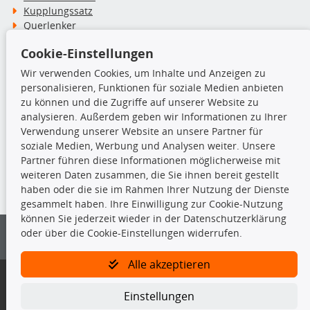
Kupplungssatz
Querlenker
Radlager
Cookie-Einstellungen
Stoßdämpfer
Wir verwenden Cookies, um Inhalte und Anzeigen zu
personalisieren, Funktionen für soziale Medien anbieten
TecDoc Inside
zu können und die Zugriffe auf unserer Website zu
analysieren. Außerdem geben wir Informationen zu Ihrer
Verwendung unserer Website an unsere Partner für
soziale Medien, Werbung und Analysen weiter. Unsere
Partner führen diese Informationen möglicherweise mit
Die hier angezeigten Daten insbesondere die gesamte Datenbank dürfen
weiteren Daten zusammen, die Sie ihnen bereit gestellt
nicht kopiert werden.
haben oder die sie im Rahmen Ihrer Nutzung der Dienste
gesammelt haben. Ihre Einwilligung zur Cookie-Nutzung
Es ist zu unterlassen, die Daten oder die gesamte Datenbank ohne
können Sie jederzeit wieder in der Datenschutzerklärung
vorherige Zustimmung von TecDoc zu vervielfältigen, zu verbreiten
oder über die Cookie-Einstellungen widerrufen.
und/oder diese Handlungen durch Dritte ausführen zu lassen. Ein
Zuwiderhandeln stellt eine Urheberrechtsverletzung dar und wird verfolgt.
Alle akzeptieren
Bitte prüfen Sie, ob das über unseren Onlineshop identifizierte Ersatzteil
auch tatsächlich dem gesuchten Ersatzteil entspricht.
Einstellungen
Gegebenenfalls sind ergänzende Informationen notwendig, um