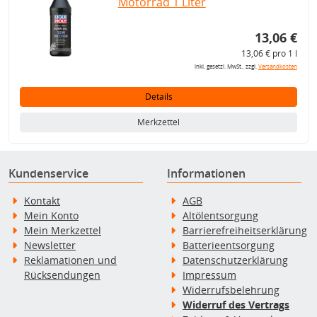
Motorrad 1 Liter
13,06 €
13,06 € pro 1 l
inkl. gesetzl. MwSt., zzgl.
Versandkosten
Details
Merkzettel
Kundenservice
Informationen
Kontakt
AGB
Mein Konto
Altölentsorgung
Mein Merkzettel
Barrierefreiheitserklärung
Newsletter
Batterieentsorgung
Reklamationen und
Datenschutzerklärung
Rücksendungen
Impressum
Widerrufsbelehrung
Widerruf des Vertrags