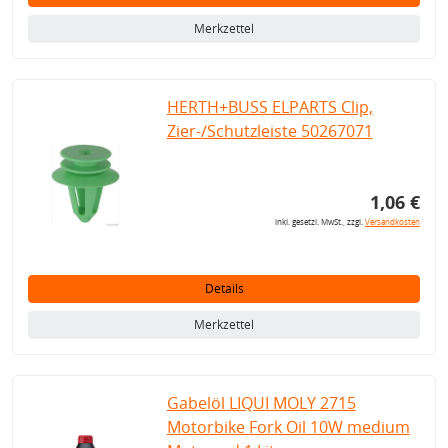
Merkzettel
HERTH+BUSS ELPARTS Clip,
Zier-/Schutzleiste 50267071
1,06 €
inkl. gesetzl. MwSt., zzgl.
Versandkosten
Details
Merkzettel
Gabelöl LIQUI MOLY 2715
Motorbike Fork Oil 10W medium