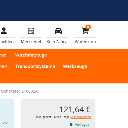
0
melden
Merkzettel
Kein Fahrzeug
Warenkorb
rad
Nutzfahrzeuge
ten
Transportsysteme
Werkzeuge
 Generator 210032A
121,64 €
inkl. gesetzl. MwSt., zzgl.
Versandkosten
Verfügbar