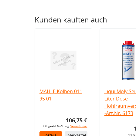
Kunden kauften auch
MAHLE Kolben 011
Liqui Moly Seil
95 01
Liter Dose -
Hohlraumvers
-Art.Nr. 6173
106,75 €
inkl. gesetzl. MwSt., zzgl.
Versandkosten
Details
Merkzettel
11,9