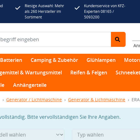
nd
Riesige Auswahl: Mehr
Kundenservice von KFZ-
als 260 Hersteller im
Experten 08165 /
Sortiment
5093200
An
Batterien
Camping & Zubehör
Glühlampen
Motor
egemittel & Wartungsmittel
Reifen & Felgen
Schneeket
le
Anhängerteile
Generator / Lichtmaschine
Generator & Lichtmaschine
ERA
llständig. Bitte vervollständigen Sie Ihre Angaben.