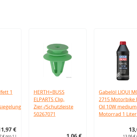
fett 1
HERTH+BUSS
Gabelöl LIQUI M
ELPARTS Clip,
2715 Motorbike 
iegelung
Zier-/Schutzleiste
Oil 10W medium
50267071
Motorrad 1 Liter
11,97 €
13,
1,06 €
7 € pro 1 l
13,06 € 