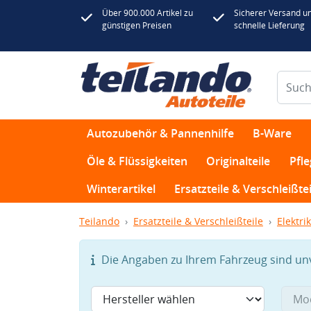
Über 900.000 Artikel zu
Sicherer Versand u
günstigen Preisen
schnelle Lieferung
Autozubehör & Pannenhilfe
B-Ware
Öle & Flüssigkeiten
Originalteile
Pfl
Winterartikel
Ersatzteile & Verschleißtei
Teilando
Ersatzteile & Verschleißteile
Elektrik
Die Angaben zu Ihrem Fahrzeug sind unvo