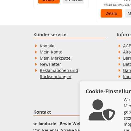
inkl. gesetzl. MwSt., zzgl.
Details
M
Kundenservice
Infor
Kontakt
AG
Mein Konto
Alt
Mein Merkzettel
Bar
Newsletter
Bat
Reklamationen und
Dat
Rücksendungen
Imp
Wid
Wid
Cookie-Einstellu
Zah
Wir
Med
Kontakt
Top P
geb
soz
Bel
teilando.de - Erwin Weber GmbH
mög
Bre
Von-Reuental-Straße 8a
sie