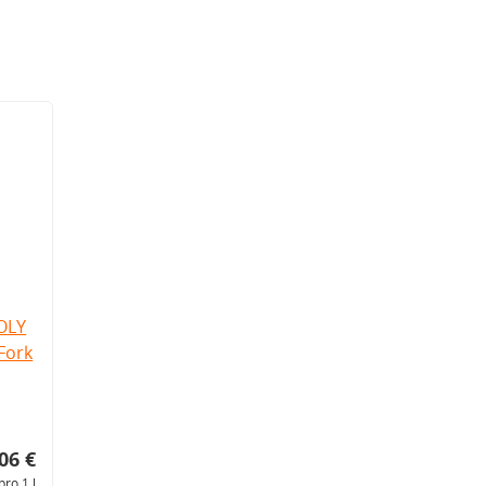
OLY
Fork
06 €
pro 1 l