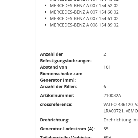
MERCEDES-BENZ A 007 154 52 02
MERCEDES-BENZ A 007 154 60 02
MERCEDES-BENZ A 007 154 61 02
MERCEDES-BENZ A 008 154 89 02
Anzahl der
2
Befestigungsbohrungen:
Abstand von
101
Riemenscheibe zum
Generator [mm]:
Anzahl der Rillen:
6
Artikelnummer:
210032A
crossreference:
VALEO 436120, 
LRA00721, VEMO
Drehrichtung:
Drehrichtung im
Generator-Ladestrom [A]:
55
Teilehersteller/Anbieter:
ERA