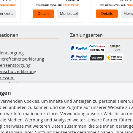
Versandkosten
inkl. gesetzl. MwSt., zzgl.
Versandkosten
inkl. gesetzl. MwSt., zzgl.
Versa
erkzettel
Details
Merkzettel
Details
Merkz
mationen
Zahlungsarten
B
ölentsorgung
rierefreiheitserklärung
terieentsorgung
enschutzerklärung
ressum
errufsbelehrung
erruf des Vertrags
ngen
lung & Versand
 verwenden Cookies, um Inhalte und Anzeigen zu personalisieren, 
ien anbieten zu können und die Zugriffe auf unserer Website zu
rodukte
TecDoc Inside
en wir Informationen zu Ihrer Verwendung unserer Website an uns
iale Medien, Werbung und Analysen weiter. Unsere Partner führen
euchtung
licherweise mit weiteren Daten zusammen, die Sie ihnen bereit ge
msbeläge
 im Rahmen Ihrer Nutzung der Dienste gesammelt haben. Ihre Einwi