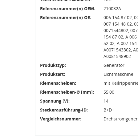
Referenznummer(n) OEM:
210032A
Referenznummer(n) OE:
006 154 87 02, 0
007 154 48 02, 0
0071544802, 007
154 87 02, A 006
52 02, A 007 154
A0071543302, A0
A0081548902
Produkttyp:
Generator
Produktart:
Lichtmaschine
Riemenscheiben:
mit Keilrippenr
Riemenscheiben-Ø [mm]:
55,00
Spannung [V]:
14
Steckerausführung-ID:
B+D+
Vergleichsnummer:
Drehstromgenera