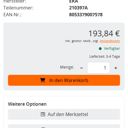
Hersteller:
ERA
Teilenummer:
210397A
EAN-Nr.:
8053379007578
193,84 €
inkl. gesetzl. MwSt., zzgl.
Versandkosten
Verfügbar
Lieferzeit:
3-4 Tage
Menge:
−
+
In den Warenkorb
Weitere Optionen
Auf den Merkzettel