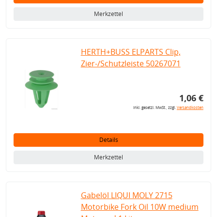
Merkzettel
HERTH+BUSS ELPARTS Clip,
Zier-/Schutzleiste 50267071
1,06 €
inkl. gesetzl. MwSt., zzgl.
Versandkosten
Details
Merkzettel
Gabelöl LIQUI MOLY 2715
Motorbike Fork Oil 10W medium