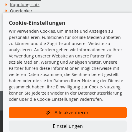
Kupplungssatz
Querlenker
Radlager
Cookie-Einstellungen
Stoßdämpfer
Wir verwenden Cookies, um Inhalte und Anzeigen zu
personalisieren, Funktionen für soziale Medien anbieten
TecDoc Inside
zu können und die Zugriffe auf unserer Website zu
analysieren. Außerdem geben wir Informationen zu Ihrer
Verwendung unserer Website an unsere Partner für
soziale Medien, Werbung und Analysen weiter. Unsere
Partner führen diese Informationen möglicherweise mit
Die hier angezeigten Daten insbesondere die gesamte Datenbank dürfen
weiteren Daten zusammen, die Sie ihnen bereit gestellt
nicht kopiert werden.
haben oder die sie im Rahmen Ihrer Nutzung der Dienste
gesammelt haben. Ihre Einwilligung zur Cookie-Nutzung
Es ist zu unterlassen, die Daten oder die gesamte Datenbank ohne
können Sie jederzeit wieder in der Datenschutzerklärung
vorherige Zustimmung von TecDoc zu vervielfältigen, zu verbreiten
oder über die Cookie-Einstellungen widerrufen.
und/oder diese Handlungen durch Dritte ausführen zu lassen. Ein
Zuwiderhandeln stellt eine Urheberrechtsverletzung dar und wird verfolgt.
Alle akzeptieren
Bitte prüfen Sie, ob das über unseren Onlineshop identifizierte Ersatzteil
auch tatsächlich dem gesuchten Ersatzteil entspricht.
Einstellungen
Gegebenenfalls sind ergänzende Informationen notwendig, um