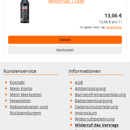
Motorrad 1 Liter
13,06 €
13,06 € pro 1 l
inkl. gesetzl. MwSt., zzgl.
Versandkosten
Details
Merkzettel
Kundenservice
Informationen
Kontakt
AGB
Mein Konto
Altölentsorgung
Mein Merkzettel
Barrierefreiheitserklärung
Newsletter
Batterieentsorgung
Reklamationen und
Datenschutzerklärung
Rücksendungen
Impressum
Widerrufsbelehrung
Widerruf des Vertrags