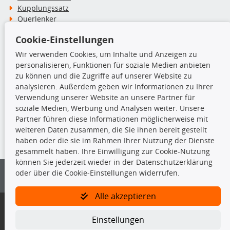
Kupplungssatz
Querlenker
Radlager
Cookie-Einstellungen
Stoßdämpfer
Wir verwenden Cookies, um Inhalte und Anzeigen zu
personalisieren, Funktionen für soziale Medien anbieten
TecDoc Inside
zu können und die Zugriffe auf unserer Website zu
analysieren. Außerdem geben wir Informationen zu Ihrer
Verwendung unserer Website an unsere Partner für
soziale Medien, Werbung und Analysen weiter. Unsere
Partner führen diese Informationen möglicherweise mit
Die hier angezeigten Daten insbesondere die gesamte Datenbank dürfen
weiteren Daten zusammen, die Sie ihnen bereit gestellt
nicht kopiert werden.
haben oder die sie im Rahmen Ihrer Nutzung der Dienste
gesammelt haben. Ihre Einwilligung zur Cookie-Nutzung
Es ist zu unterlassen, die Daten oder die gesamte Datenbank ohne
können Sie jederzeit wieder in der Datenschutzerklärung
vorherige Zustimmung von TecDoc zu vervielfältigen, zu verbreiten
oder über die Cookie-Einstellungen widerrufen.
und/oder diese Handlungen durch Dritte ausführen zu lassen. Ein
Zuwiderhandeln stellt eine Urheberrechtsverletzung dar und wird verfolgt.
Alle akzeptieren
Bitte prüfen Sie, ob das über unseren Onlineshop identifizierte Ersatzteil
auch tatsächlich dem gesuchten Ersatzteil entspricht.
Einstellungen
Gegebenenfalls sind ergänzende Informationen notwendig, um