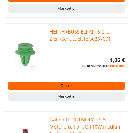
Merkzettel
HERTH+BUSS ELPARTS Clip,
Zier-/Schutzleiste 50267071
1,06 €
inkl. gesetzl. MwSt., zzgl.
Versandkosten
Details
Merkzettel
Gabelöl LIQUI MOLY 2715
Motorbike Fork Oil 10W medium