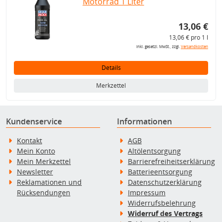
Motorrad 1 Liter
13,06 €
13,06 € pro 1 l
inkl. gesetzl. MwSt., zzgl.
Versandkosten
Details
Merkzettel
Kundenservice
Informationen
Kontakt
AGB
Mein Konto
Altölentsorgung
Mein Merkzettel
Barrierefreiheitserklärung
Newsletter
Batterieentsorgung
Reklamationen und
Datenschutzerklärung
Rücksendungen
Impressum
Widerrufsbelehrung
Widerruf des Vertrags