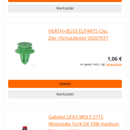
Merkzettel
HERTH+BUSS ELPARTS Clip,
Zier-/Schutzleiste 50267071
1,06 €
inkl. gesetzl. MwSt., zzgl.
Versandkosten
Details
Merkzettel
Gabelöl LIQUI MOLY 2715
Motorbike Fork Oil 10W medium