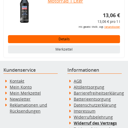
Motorrad 1 Liter
13,06 €
13,06 € pro 1 l
inkl. gesetzl. MwSt., zzgl.
Versandkosten
Details
Merkzettel
Kundenservice
Informationen
Kontakt
AGB
Mein Konto
Altölentsorgung
Mein Merkzettel
Barrierefreiheitserklärung
Newsletter
Batterieentsorgung
Reklamationen und
Datenschutzerklärung
Rücksendungen
Impressum
Widerrufsbelehrung
Widerruf des Vertrags