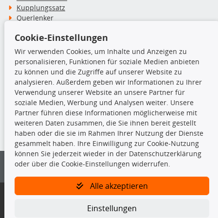
Kupplungssatz
Querlenker
Radlager
Cookie-Einstellungen
Stoßdämpfer
Wir verwenden Cookies, um Inhalte und Anzeigen zu
personalisieren, Funktionen für soziale Medien anbieten
TecDoc Inside
zu können und die Zugriffe auf unserer Website zu
analysieren. Außerdem geben wir Informationen zu Ihrer
Verwendung unserer Website an unsere Partner für
soziale Medien, Werbung und Analysen weiter. Unsere
Partner führen diese Informationen möglicherweise mit
Die hier angezeigten Daten insbesondere die gesamte Datenbank dürfen
weiteren Daten zusammen, die Sie ihnen bereit gestellt
nicht kopiert werden.
haben oder die sie im Rahmen Ihrer Nutzung der Dienste
gesammelt haben. Ihre Einwilligung zur Cookie-Nutzung
Es ist zu unterlassen, die Daten oder die gesamte Datenbank ohne
können Sie jederzeit wieder in der Datenschutzerklärung
vorherige Zustimmung von TecDoc zu vervielfältigen, zu verbreiten
oder über die Cookie-Einstellungen widerrufen.
und/oder diese Handlungen durch Dritte ausführen zu lassen. Ein
Zuwiderhandeln stellt eine Urheberrechtsverletzung dar und wird verfolgt.
Alle akzeptieren
Bitte prüfen Sie, ob das über unseren Onlineshop identifizierte Ersatzteil
auch tatsächlich dem gesuchten Ersatzteil entspricht.
Einstellungen
Gegebenenfalls sind ergänzende Informationen notwendig, um