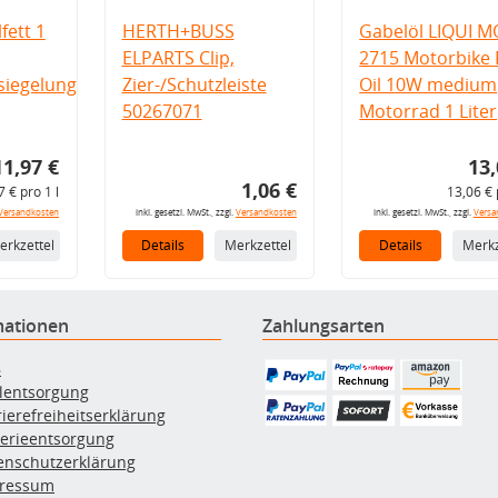
fett 1
HERTH+BUSS
Gabelöl LIQUI M
ELPARTS Clip,
2715 Motorbike 
iegelung
Zier-/Schutzleiste
Oil 10W medium
50267071
Motorrad 1 Liter
11,97 €
13,
1,06 €
7 € pro 1 l
13,06 € 
Versandkosten
inkl. gesetzl. MwSt., zzgl.
Versandkosten
inkl. gesetzl. MwSt., zzgl.
Versa
erkzettel
Details
Merkzettel
Details
Merkz
mationen
Zahlungsarten
B
ölentsorgung
rierefreiheitserklärung
terieentsorgung
enschutzerklärung
ressum