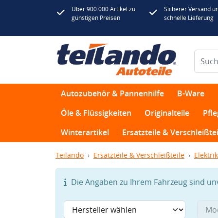
Über 900.000 Artikel zu
Sicherer Versand u
günstigen Preisen
schnelle Lieferung
Autozubehör & Pannenhilfe
B-Ware
Öle & Flüssigkeiten
Originalteile
Pfl
Winterartikel
Ersatzteile & Verschleißtei
Teilando
Ersatzteile & Verschleißteile
Elektrik
Die Angaben zu Ihrem Fahrzeug sind unvo