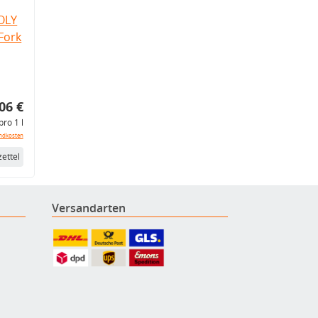
OLY
Fork
06 €
pro 1 l
ndkosten
ettel
Versandarten