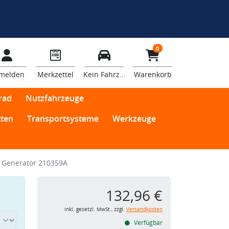
0
melden
Merkzettel
Kein Fahrzeug
Warenkorb
rad
Nutzfahrzeuge
ten
Transportsysteme
Werkzeuge
 Generator 210359A
132,96 €
inkl. gesetzl. MwSt., zzgl.
Versandkosten
Verfügbar