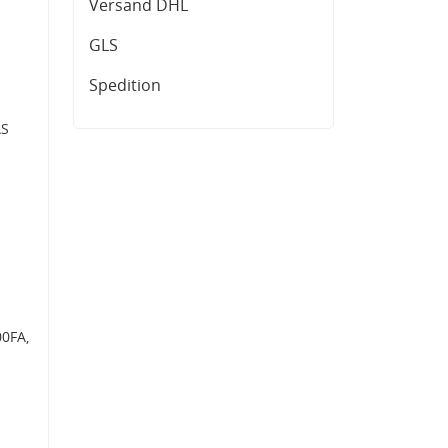
Versand DHL
GLS
Spedition
AS
00FA,