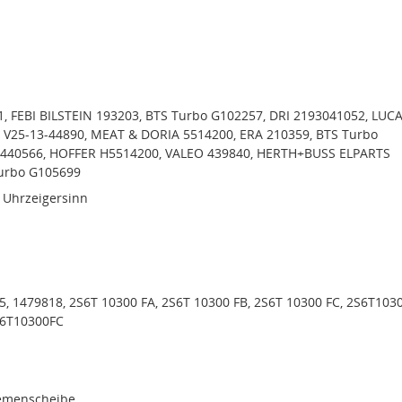
, FEBI BILSTEIN 193203, BTS Turbo G102257, DRI 2193041052, LUC
V25-13-44890, MEAT & DORIA 5514200, ERA 210359, BTS Turbo
 440566, HOFFER H5514200, VALEO 439840, HERTH+BUSS ELPARTS
urbo G105699
 Uhrzeigersinn
, 1479818, 2S6T 10300 FA, 2S6T 10300 FB, 2S6T 10300 FC, 2S6T103
S6T10300FC
iemenscheibe