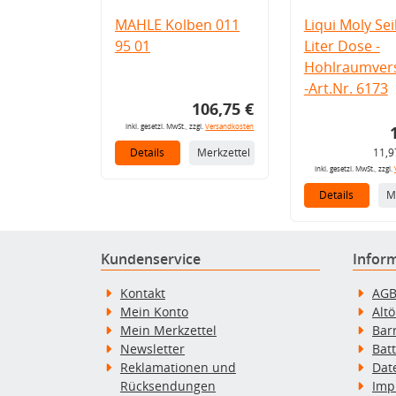
MAHLE Kolben 011
Liqui Moly Seil
95 01
Liter Dose -
Hohlraumvers
-Art.Nr. 6173
106,75 €
inkl. gesetzl. MwSt., zzgl.
Versandkosten
Details
Merkzettel
11,9
inkl. gesetzl. MwSt., zzgl.
Details
M
Kundenservice
Infor
Kontakt
AG
Mein Konto
Alt
Mein Merkzettel
Bar
Newsletter
Bat
Reklamationen und
Dat
Rücksendungen
Imp