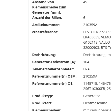
Abstand von
49
Riemenscheibe zum
Generator [mm]:
Anzahl der Rillen:
6
Artikelnummer:
210359A
crossreference:
ELSTOCK 27-5651
LRA03039, VEMO 
G102118, VALEO
32000903, BTS T
Drehrichtung:
Drehrichtung im
Generator-Ladestrom [A]:
104
Teilehersteller/Anbieter:
ERA
Referenznummer(n) OEM:
210359A
Referenznummer(n) OE:
1145715, 1464755
2S6T10300FB, 2
Produkttyp:
Generator
Produktart:
Lichtmaschine
Riemenscheiben:
mit Keilrippenr