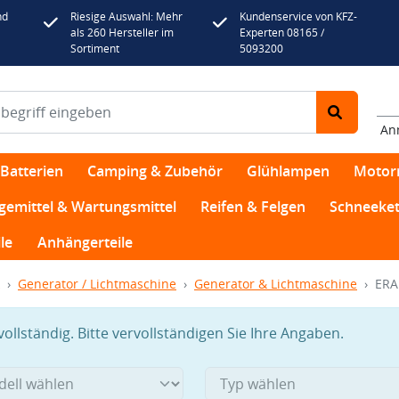
nd
Riesige Auswahl: Mehr
Kundenservice von KFZ-
als 260 Hersteller im
Experten 08165 /
Sortiment
5093200
An
Batterien
Camping & Zubehör
Glühlampen
Motor
egemittel & Wartungsmittel
Reifen & Felgen
Schneeket
le
Anhängerteile
Generator / Lichtmaschine
Generator & Lichtmaschine
ERA
llständig. Bitte vervollständigen Sie Ihre Angaben.