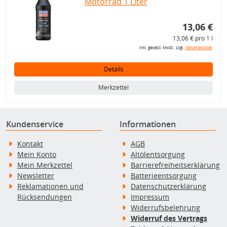
Motorrad 1 Liter
13,06 €
13,06 € pro 1 l
inkl. gesetzl. MwSt., zzgl.
Versandkosten
Details
Merkzettel
Kundenservice
Informationen
Kontakt
AGB
Mein Konto
Altölentsorgung
Mein Merkzettel
Barrierefreiheitserklärung
Newsletter
Batterieentsorgung
Reklamationen und
Datenschutzerklärung
Rücksendungen
Impressum
Widerrufsbelehrung
Widerruf des Vertrags