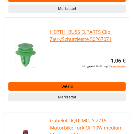
Merkzettel
HERTH+BUSS ELPARTS Clip,
Zier-/Schutzleiste 50267071
1,06 €
inkl. gesetzl. MwSt., zzgl.
Versandkosten
Details
Merkzettel
Gabelöl LIQUI MOLY 2715
Motorbike Fork Oil 10W medium