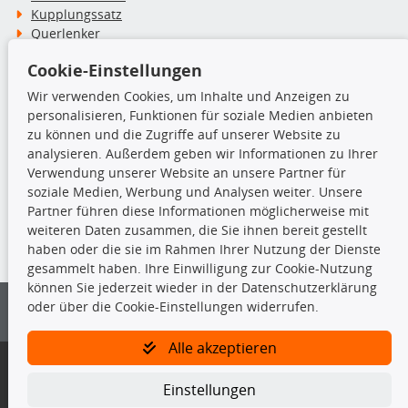
Kupplungssatz
Querlenker
Radlager
Cookie-Einstellungen
Stoßdämpfer
Wir verwenden Cookies, um Inhalte und Anzeigen zu
personalisieren, Funktionen für soziale Medien anbieten
TecDoc Inside
zu können und die Zugriffe auf unserer Website zu
analysieren. Außerdem geben wir Informationen zu Ihrer
Verwendung unserer Website an unsere Partner für
soziale Medien, Werbung und Analysen weiter. Unsere
Partner führen diese Informationen möglicherweise mit
Die hier angezeigten Daten insbesondere die gesamte Datenbank dürfen
weiteren Daten zusammen, die Sie ihnen bereit gestellt
nicht kopiert werden.
haben oder die sie im Rahmen Ihrer Nutzung der Dienste
gesammelt haben. Ihre Einwilligung zur Cookie-Nutzung
Es ist zu unterlassen, die Daten oder die gesamte Datenbank ohne
können Sie jederzeit wieder in der Datenschutzerklärung
vorherige Zustimmung von TecDoc zu vervielfältigen, zu verbreiten
oder über die Cookie-Einstellungen widerrufen.
und/oder diese Handlungen durch Dritte ausführen zu lassen. Ein
Zuwiderhandeln stellt eine Urheberrechtsverletzung dar und wird verfolgt.
Alle akzeptieren
Bitte prüfen Sie, ob das über unseren Onlineshop identifizierte Ersatzteil
auch tatsächlich dem gesuchten Ersatzteil entspricht.
Einstellungen
Gegebenenfalls sind ergänzende Informationen notwendig, um