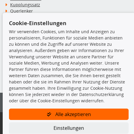
Kupplungssatz
Querlenker
Radlager
Cookie-Einstellungen
Stoßdämpfer
Wir verwenden Cookies, um Inhalte und Anzeigen zu
personalisieren, Funktionen für soziale Medien anbieten
TecDoc Inside
zu können und die Zugriffe auf unserer Website zu
analysieren. Außerdem geben wir Informationen zu Ihrer
Verwendung unserer Website an unsere Partner für
soziale Medien, Werbung und Analysen weiter. Unsere
Partner führen diese Informationen möglicherweise mit
Die hier angezeigten Daten insbesondere die gesamte Datenbank dürfen
weiteren Daten zusammen, die Sie ihnen bereit gestellt
nicht kopiert werden.
haben oder die sie im Rahmen Ihrer Nutzung der Dienste
gesammelt haben. Ihre Einwilligung zur Cookie-Nutzung
Es ist zu unterlassen, die Daten oder die gesamte Datenbank ohne
können Sie jederzeit wieder in der Datenschutzerklärung
vorherige Zustimmung von TecDoc zu vervielfältigen, zu verbreiten
oder über die Cookie-Einstellungen widerrufen.
und/oder diese Handlungen durch Dritte ausführen zu lassen. Ein
Zuwiderhandeln stellt eine Urheberrechtsverletzung dar und wird verfolgt.
Alle akzeptieren
Bitte prüfen Sie, ob das über unseren Onlineshop identifizierte Ersatzteil
auch tatsächlich dem gesuchten Ersatzteil entspricht.
Einstellungen
Gegebenenfalls sind ergänzende Informationen notwendig, um