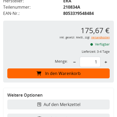
Hersteller:
ERA
Teilenummer:
210834A
EAN-Nr.:
8053379548484
175,67 €
inkl. gesetzl. MwSt., zzgl.
Versandkosten
Verfügbar
Lieferzeit:
3-4 Tage
Menge:
−
+
In den Warenkorb
Weitere Optionen
Auf den Merkzettel