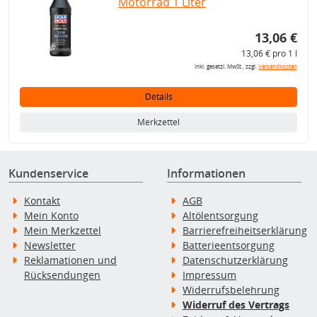
Motorrad 1 Liter
13,06 €
13,06 € pro 1 l
inkl. gesetzl. MwSt., zzgl.
Versandkosten
Details
Merkzettel
Kundenservice
Informationen
Kontakt
AGB
Mein Konto
Altölentsorgung
Mein Merkzettel
Barrierefreiheitserklärung
Newsletter
Batterieentsorgung
Reklamationen und
Datenschutzerklärung
Rücksendungen
Impressum
Widerrufsbelehrung
Widerruf des Vertrags