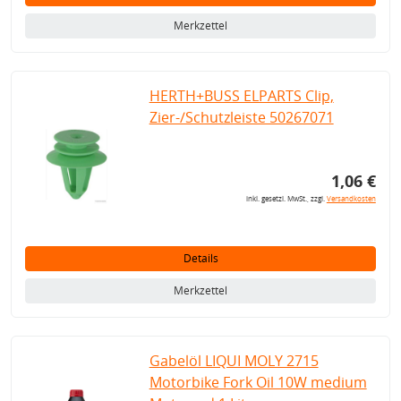
Merkzettel
HERTH+BUSS ELPARTS Clip,
Zier-/Schutzleiste 50267071
1,06 €
inkl. gesetzl. MwSt., zzgl.
Versandkosten
Details
Merkzettel
Gabelöl LIQUI MOLY 2715
Motorbike Fork Oil 10W medium