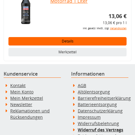
Motorrad 1 Liter
13,06 €
13,06 € pro 1 l
inkl. gesetzl. MwSt., zzgl.
Versandkosten
Details
Merkzettel
Kundenservice
Informationen
Kontakt
AGB
Mein Konto
Altölentsorgung
Mein Merkzettel
Barrierefreiheitserklärung
Newsletter
Batterieentsorgung
Reklamationen und
Datenschutzerklärung
Rücksendungen
Impressum
Widerrufsbelehrung
Widerruf des Vertrags