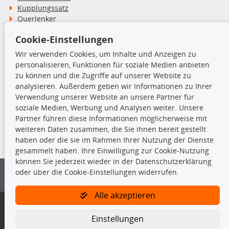
Kupplungssatz
Querlenker
Radlager
Cookie-Einstellungen
Stoßdämpfer
Wir verwenden Cookies, um Inhalte und Anzeigen zu
personalisieren, Funktionen für soziale Medien anbieten
TecDoc Inside
zu können und die Zugriffe auf unserer Website zu
analysieren. Außerdem geben wir Informationen zu Ihrer
Verwendung unserer Website an unsere Partner für
soziale Medien, Werbung und Analysen weiter. Unsere
Partner führen diese Informationen möglicherweise mit
Die hier angezeigten Daten insbesondere die gesamte Datenbank dürfen
weiteren Daten zusammen, die Sie ihnen bereit gestellt
nicht kopiert werden.
haben oder die sie im Rahmen Ihrer Nutzung der Dienste
gesammelt haben. Ihre Einwilligung zur Cookie-Nutzung
Es ist zu unterlassen, die Daten oder die gesamte Datenbank ohne
können Sie jederzeit wieder in der Datenschutzerklärung
vorherige Zustimmung von TecDoc zu vervielfältigen, zu verbreiten
oder über die Cookie-Einstellungen widerrufen.
und/oder diese Handlungen durch Dritte ausführen zu lassen. Ein
Zuwiderhandeln stellt eine Urheberrechtsverletzung dar und wird verfolgt.
Alle akzeptieren
Bitte prüfen Sie, ob das über unseren Onlineshop identifizierte Ersatzteil
auch tatsächlich dem gesuchten Ersatzteil entspricht.
Einstellungen
Gegebenenfalls sind ergänzende Informationen notwendig, um