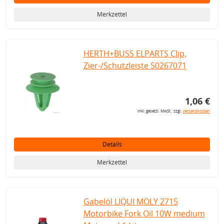
Merkzettel
HERTH+BUSS ELPARTS Clip,
Zier-/Schutzleiste 50267071
1,06 €
inkl. gesetzl. MwSt., zzgl.
Versandkosten
Details
Merkzettel
Gabelöl LIQUI MOLY 2715
Motorbike Fork Oil 10W medium