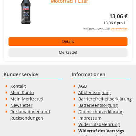
Motorrad 1 Liter
13,06 €
13,06 € pro 1 l
inkl. gesetzl. MwSt., zzgl.
Versandkosten
Details
Merkzettel
Kundenservice
Informationen
Kontakt
AGB
Mein Konto
Altölentsorgung
Mein Merkzettel
Barrierefreiheitserklärung
Newsletter
Batterieentsorgung
Reklamationen und
Datenschutzerklärung
Rücksendungen
Impressum
Widerrufsbelehrung
Widerruf des Vertrags