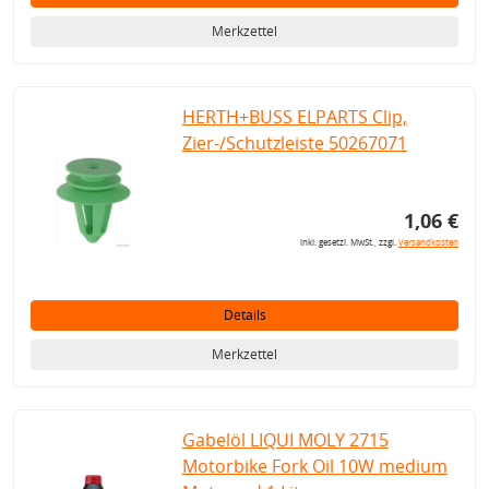
Merkzettel
HERTH+BUSS ELPARTS Clip,
Zier-/Schutzleiste 50267071
1,06 €
inkl. gesetzl. MwSt., zzgl.
Versandkosten
Details
Merkzettel
Gabelöl LIQUI MOLY 2715
Motorbike Fork Oil 10W medium