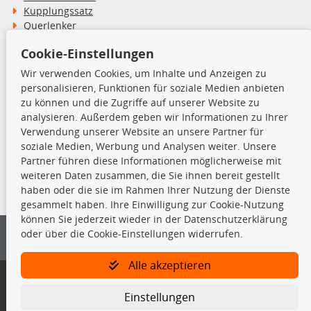
Kupplungssatz
Querlenker
Radlager
Cookie-Einstellungen
Stoßdämpfer
Wir verwenden Cookies, um Inhalte und Anzeigen zu
personalisieren, Funktionen für soziale Medien anbieten
TecDoc Inside
zu können und die Zugriffe auf unserer Website zu
analysieren. Außerdem geben wir Informationen zu Ihrer
Verwendung unserer Website an unsere Partner für
soziale Medien, Werbung und Analysen weiter. Unsere
Partner führen diese Informationen möglicherweise mit
Die hier angezeigten Daten insbesondere die gesamte Datenbank dürfen
weiteren Daten zusammen, die Sie ihnen bereit gestellt
nicht kopiert werden.
haben oder die sie im Rahmen Ihrer Nutzung der Dienste
gesammelt haben. Ihre Einwilligung zur Cookie-Nutzung
Es ist zu unterlassen, die Daten oder die gesamte Datenbank ohne
können Sie jederzeit wieder in der Datenschutzerklärung
vorherige Zustimmung von TecDoc zu vervielfältigen, zu verbreiten
oder über die Cookie-Einstellungen widerrufen.
und/oder diese Handlungen durch Dritte ausführen zu lassen. Ein
Zuwiderhandeln stellt eine Urheberrechtsverletzung dar und wird verfolgt.
Alle akzeptieren
Bitte prüfen Sie, ob das über unseren Onlineshop identifizierte Ersatzteil
auch tatsächlich dem gesuchten Ersatzteil entspricht.
Einstellungen
Gegebenenfalls sind ergänzende Informationen notwendig, um