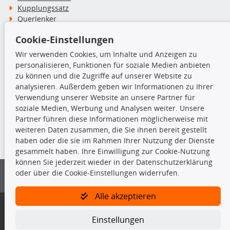
Kupplungssatz
Querlenker
Radlager
Cookie-Einstellungen
Stoßdämpfer
Wir verwenden Cookies, um Inhalte und Anzeigen zu
personalisieren, Funktionen für soziale Medien anbieten
TecDoc Inside
zu können und die Zugriffe auf unserer Website zu
analysieren. Außerdem geben wir Informationen zu Ihrer
Verwendung unserer Website an unsere Partner für
soziale Medien, Werbung und Analysen weiter. Unsere
Partner führen diese Informationen möglicherweise mit
Die hier angezeigten Daten insbesondere die gesamte Datenbank dürfen
weiteren Daten zusammen, die Sie ihnen bereit gestellt
nicht kopiert werden.
haben oder die sie im Rahmen Ihrer Nutzung der Dienste
gesammelt haben. Ihre Einwilligung zur Cookie-Nutzung
Es ist zu unterlassen, die Daten oder die gesamte Datenbank ohne
können Sie jederzeit wieder in der Datenschutzerklärung
vorherige Zustimmung von TecDoc zu vervielfältigen, zu verbreiten
oder über die Cookie-Einstellungen widerrufen.
und/oder diese Handlungen durch Dritte ausführen zu lassen. Ein
Zuwiderhandeln stellt eine Urheberrechtsverletzung dar und wird verfolgt.
Alle akzeptieren
Bitte prüfen Sie, ob das über unseren Onlineshop identifizierte Ersatzteil
auch tatsächlich dem gesuchten Ersatzteil entspricht.
Einstellungen
Gegebenenfalls sind ergänzende Informationen notwendig, um