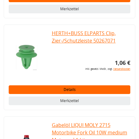
Merkzettel
HERTH+BUSS ELPARTS Clip,
Zier-/Schutzleiste 50267071
1,06 €
inkl. gesetzl. MwSt., zzgl.
Versandkosten
Details
Merkzettel
Gabelöl LIQUI MOLY 2715
Motorbike Fork Oil 10W medium