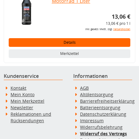
Motorrad 1 Liter
13,06 €
13,06 € pro 1 l
inkl. gesetzl. MwSt., zzgl.
Versandkosten
Details
Merkzettel
Kundenservice
Informationen
Kontakt
AGB
Mein Konto
Altölentsorgung
Mein Merkzettel
Barrierefreiheitserklärung
Newsletter
Batterieentsorgung
Reklamationen und
Datenschutzerklärung
Rücksendungen
Impressum
Widerrufsbelehrung
Widerruf des Vertrags